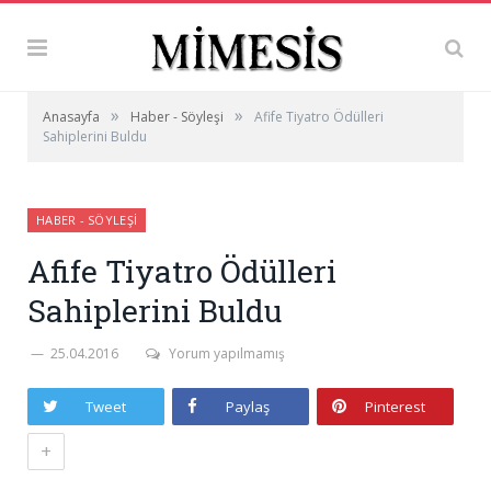
»
»
Anasayfa
Haber - Söyleşi
Afife Tiyatro Ödülleri
Sahiplerini Buldu
HABER - SÖYLEŞI
Afife Tiyatro Ödülleri
Sahiplerini Buldu
25.04.2016
Yorum yapılmamış
Tweet
Paylaş
Pinterest
+