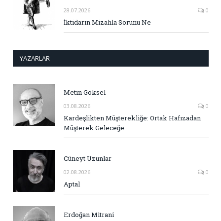
28.07.2026
0
İktidarın Mizahla Sorunu Ne
YAZARLAR
Metin Göksel
03.08.2026
0
Kardeşlikten Müşterekliğe: Ortak Hafızadan
Müşterek Geleceğe
Cüneyt Uzunlar
02.08.2026
0
Aptal
Erdoğan Mitrani