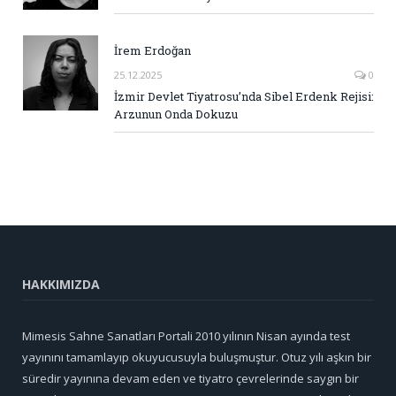
İrem Erdoğan
25.12.2025
0
İzmir Devlet Tiyatrosu’nda Sibel Erdenk Rejisi:
Arzunun Onda Dokuzu
HAKKIMIZDA
Mimesis Sahne Sanatları Portali 2010 yılının Nisan ayında test
yayınını tamamlayıp okuyucusuyla buluşmuştur. Otuz yılı aşkın bir
süredir yayınına devam eden ve tiyatro çevrelerinde saygın bir