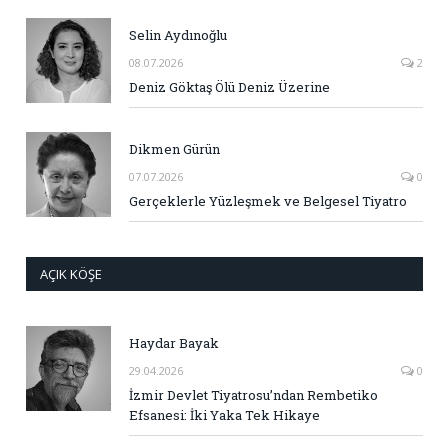
Selin Aydınoğlu
08.07.2026
2
Deniz Göktaş Ölü Deniz Üzerine
Dikmen Gürün
07.07.2026
0
Gerçeklerle Yüzleşmek ve Belgesel Tiyatro
AÇIK KÖŞE
Haydar Bayak
29.04.2026
0
İzmir Devlet Tiyatrosu’ndan Rembetiko
Efsanesi: İki Yaka Tek Hikaye