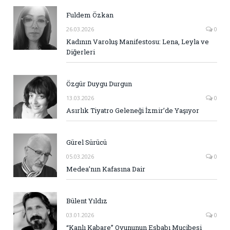
Fuldem Özkan
26.03.2026
0
Kadının Varoluş Manifestosu: Lena, Leyla ve
Diğerleri
Özgür Duygu Durgun
13.03.2026
0
Asırlık Tiyatro Geleneği İzmir’de Yaşıyor
Gürel Sürücü
05.03.2026
0
Medea’nın Kafasına Dair
Bülent Yıldız
03.01.2026
0
“Kanlı Kabare” Oyununun Esbabı Mucibesi