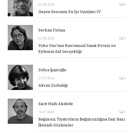
02.08.2026
0
Geçen Sezonun En İyi Oyunları IV
Serkan Fırtına
02.08.2026
0
Yoko Ono’nun Kavramsal Sanat Evreni ve
Eylemin Saf Gerçekliği
Zehra İpşiroğlu
27.07.2026
0
Akran Zorbalığı
Sacit Hadi Akdede
14.07.2026
0
Bağımsız Tiyatroların Bağımsızlığına Dair Bazı
İktisadi Gözlemler