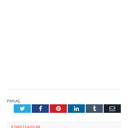
PAYLAŞ.
Twitter
Facebook
Pinterest
LinkedIn
Tumblr
E-
Posta
ILIŞKILI
YAZILAR