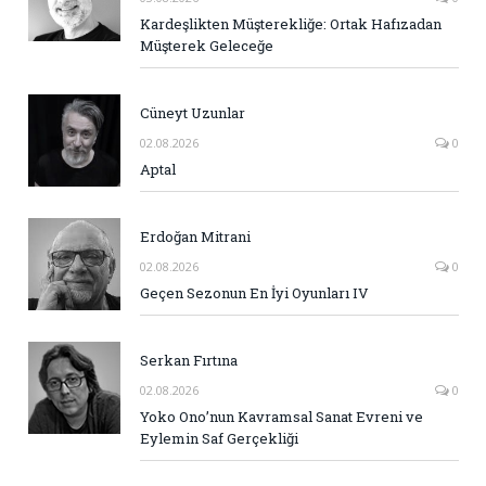
Kardeşlikten Müşterekliğe: Ortak Hafızadan
Müşterek Geleceğe
Cüneyt Uzunlar
02.08.2026
0
Aptal
Erdoğan Mitrani
02.08.2026
0
Geçen Sezonun En İyi Oyunları IV
Serkan Fırtına
02.08.2026
0
Yoko Ono’nun Kavramsal Sanat Evreni ve
Eylemin Saf Gerçekliği