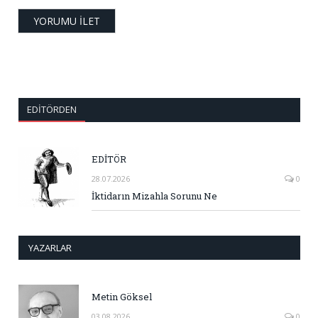
EDITÖRDEN
EDİTÖR
28.07.2026
0
İktidarın Mizahla Sorunu Ne
YAZARLAR
Metin Göksel
03.08.2026
0