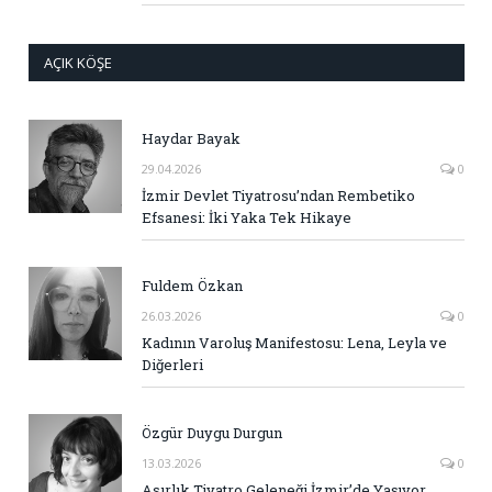
AÇIK KÖŞE
Haydar Bayak
29.04.2026
0
İzmir Devlet Tiyatrosu’ndan Rembetiko
Efsanesi: İki Yaka Tek Hikaye
Fuldem Özkan
26.03.2026
0
Kadının Varoluş Manifestosu: Lena, Leyla ve
Diğerleri
Özgür Duygu Durgun
13.03.2026
0
Asırlık Tiyatro Geleneği İzmir’de Yaşıyor