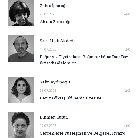
Zehra İpşiroğlu
27.07.2026
0
Akran Zorbalığı
Sacit Hadi Akdede
14.07.2026
0
Bağımsız Tiyatroların Bağımsızlığına Dair Bazı
İktisadi Gözlemler
Selin Aydınoğlu
08.07.2026
2
Deniz Göktaş Ölü Deniz Üzerine
Dikmen Gürün
07.07.2026
0
Gerçeklerle Yüzleşmek ve Belgesel Tiyatro