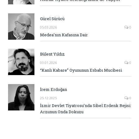
Gürel Sürücü
05.03.2026
0
Medea’nın Kafasına Dair
Bülent Yıldız
03.01.2026
0
“Kanlı Kabare” Oyununun Esbabı Mucibesi
İrem Erdoğan
25.12.2025
0
İzmir Devlet Tiyatrosu’nda Sibel Erdenk Rejisi:
Arzunun Onda Dokuzu