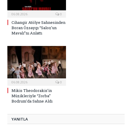
06.08.2026
0
Cihangir Atölye Sahnesinden
Boran Özsaygı “Saloz’un
Mavalı”nı Anlattı
06.08.2026
0
Mikis Theodorakis’in
Müzikleriyle “Zorba”
Bodrum’da Sahne Aldı
YANITLA