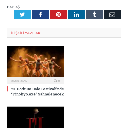
PAYLAŞ.
Twitter
Facebook
Pinterest
LinkedIn
Tumblr
E-
Posta
ILIŞKILI
YAZILAR
06.08.2026
0
23. Bodrum Bale Festivali’nde
“Pinokyo.exe” Sahnelenecek