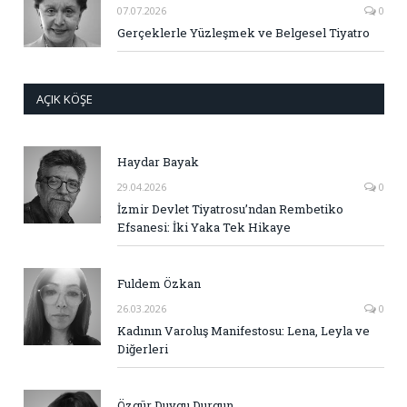
07.07.2026
0
Gerçeklerle Yüzleşmek ve Belgesel Tiyatro
AÇIK KÖŞE
Haydar Bayak
29.04.2026
0
İzmir Devlet Tiyatrosu’ndan Rembetiko
Efsanesi: İki Yaka Tek Hikaye
Fuldem Özkan
26.03.2026
0
Kadının Varoluş Manifestosu: Lena, Leyla ve
Diğerleri
Özgür Duygu Durgun