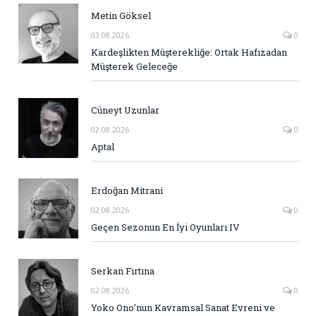
Metin Göksel
03.08.2026
0
Kardeşlikten Müşterekliğe: Ortak Hafızadan
Müşterek Geleceğe
Cüneyt Uzunlar
02.08.2026
0
Aptal
Erdoğan Mitrani
02.08.2026
0
Geçen Sezonun En İyi Oyunları IV
Serkan Fırtına
02.08.2026
0
Yoko Ono’nun Kavramsal Sanat Evreni ve