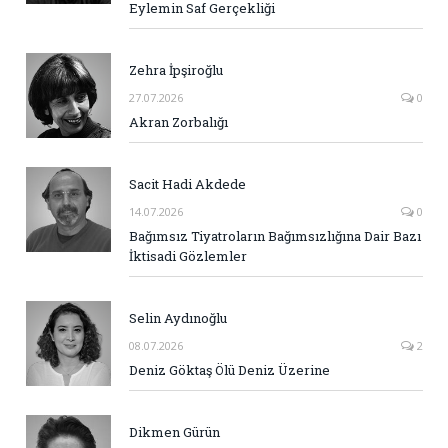
Eylemin Saf Gerçekliği
Zehra İpşiroğlu
27.07.2026
0
Akran Zorbalığı
Sacit Hadi Akdede
14.07.2026
0
Bağımsız Tiyatroların Bağımsızlığına Dair Bazı
İktisadi Gözlemler
Selin Aydınoğlu
08.07.2026
2
Deniz Göktaş Ölü Deniz Üzerine
Dikmen Gürün