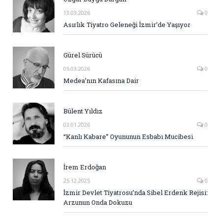
13.03.2026
0
Asırlık Tiyatro Geleneği İzmir’de Yaşıyor
Gürel Sürücü
05.03.2026
0
Medea’nın Kafasına Dair
Bülent Yıldız
03.01.2026
0
“Kanlı Kabare” Oyununun Esbabı Mucibesi
İrem Erdoğan
25.12.2025
0
İzmir Devlet Tiyatrosu’nda Sibel Erdenk Rejisi:
Arzunun Onda Dokuzu