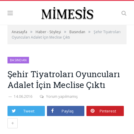
»
»
»
Anasayfa
Haber - Söyleşi
Basından
Şehir Tiyatroları
Oyuncuları Adalet İçin Meclise Çıktı
BASINDAN
Şehir Tiyatroları Oyuncuları
Adalet İçin Meclise Çıktı
14.06.2016
Yorum yapılmamış
Tweet
Paylaş
Pinterest
+