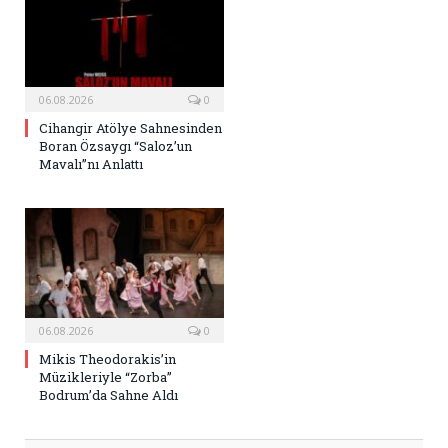
06.08.2026
0
Cihangir Atölye Sahnesinden
Boran Özsaygı “Saloz’un
Mavalı”nı Anlattı
06.08.2026
0
Mikis Theodorakis’in
Müzikleriyle “Zorba”
Bodrum’da Sahne Aldı