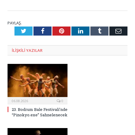
PAYLAŞ.
Twitter
Facebook
Pinterest
LinkedIn
Tumblr
E-
Posta
ILIŞKILI
YAZILAR
06.08.2026
0
23. Bodrum Bale Festivali’nde
“Pinokyo.exe” Sahnelenecek