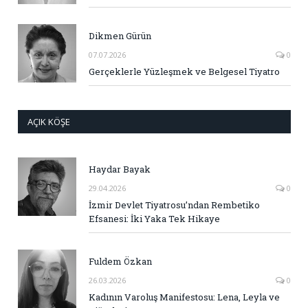
Dikmen Gürün
07.07.2026
0
Gerçeklerle Yüzleşmek ve Belgesel Tiyatro
AÇIK KÖŞE
Haydar Bayak
29.04.2026
0
İzmir Devlet Tiyatrosu’ndan Rembetiko
Efsanesi: İki Yaka Tek Hikaye
Fuldem Özkan
26.03.2026
0
Kadının Varoluş Manifestosu: Lena, Leyla ve