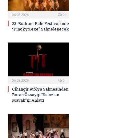
06.08.2026
0
23. Bodrum Bale Festivali’nde
“Pinokyo.exe” Sahnelenecek
06.08.2026
0
Cihangir Atölye Sahnesinden
Boran Özsaygı “Saloz’un
Mavalı”nı Anlattı