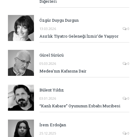
Diğerleri
Özgür Duygu Durgun
13.03.2026
0
Asırlık Tiyatro Geleneği İzmir’de Yaşıyor
Gürel Sürücü
05.03.2026
0
Medea’nın Kafasına Dair
Bülent Yıldız
03.01.2026
0
“Kanlı Kabare” Oyununun Esbabı Mucibesi
İrem Erdoğan
25.12.2025
0