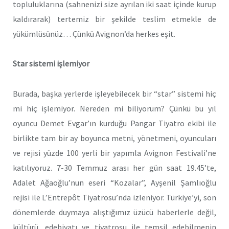
topluluklarına (sahnenizi size ayrılan iki saat içinde kurup
kaldırarak) tertemiz bir şekilde teslim etmekle de
yükümlüsünüz… Çünkü Avignon’da herkes eşit.
Star sistemi işlemiyor
Burada, başka yerlerde işleyebilecek bir “star” sistemi hiç
mi hiç işlemiyor. Nereden mi biliyorum? Çünkü bu yıl
oyuncu Demet Evgar’ın kurduğu Pangar Tiyatro ekibi ile
birlikte tam bir ay boyunca metni, yönetmeni, oyuncuları
ve rejisi yüzde 100 yerli bir yapımla Avignon Festivali’ne
katılıyoruz. 7-30 Temmuz arası her gün saat 19.45’te,
Adalet Ağaoğlu’nun eseri “Kozalar”, Ayşenil Şamlıoğlu
rejisi ile L’Entrepôt Tiyatrosu’nda izleniyor. Türkiye’yi, son
dönemlerde duymaya alıştığımız üzücü haberlerle değil,
kültürü, edebiyatı ve tiyatrosu ile temsil edebilmenin