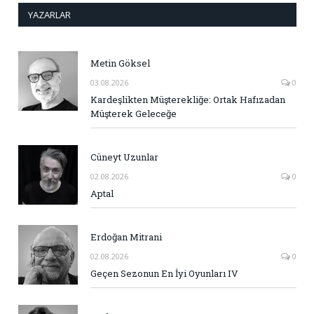
YAZARLAR
Metin Göksel
03.08.2026
0
Kardeşlikten Müşterekliğe: Ortak Hafızadan
Müşterek Geleceğe
Cüneyt Uzunlar
02.08.2026
0
Aptal
Erdoğan Mitrani
02.08.2026
0
Geçen Sezonun En İyi Oyunları IV