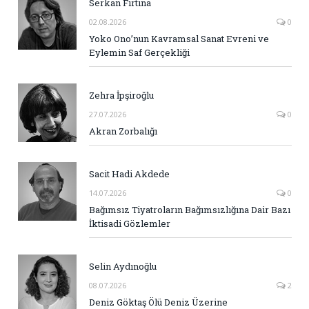
Serkan Fırtına
02.08.2026
0
Yoko Ono’nun Kavramsal Sanat Evreni ve
Eylemin Saf Gerçekliği
Zehra İpşiroğlu
27.07.2026
0
Akran Zorbalığı
Sacit Hadi Akdede
14.07.2026
0
Bağımsız Tiyatroların Bağımsızlığına Dair Bazı
İktisadi Gözlemler
Selin Aydınoğlu
08.07.2026
2
Deniz Göktaş Ölü Deniz Üzerine