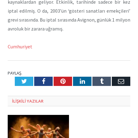
kaynaklardan geliyor. Etkinlik, tarihinde sadece bir kez
iptal edilmiş. O da, 2003’ün ‘gösteri sanatları emekçileri’
grevi sırasında. Bu iptal sırasında Avignon, günlük 1 milyon
avroluk bir zarara uğramış.
Cumhuriyet
PAYLAŞ.
Twitter
Facebook
Pinterest
LinkedIn
Tumblr
E-
Posta
ILIŞKILI
YAZILAR