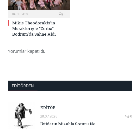
06.08.2026
0
Mikis Theodorakis’in
Müzikleriyle “Zorba”
Bodrum’da Sahne Aldı
Yorumlar kapatıldı.
EDITÖRDEN
EDİTÖR
28.07.2026
0
İktidarın Mizahla Sorunu Ne