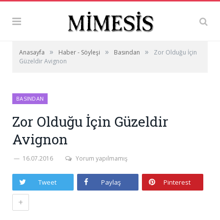
»
»
»
Anasayfa
Haber - Söyleşi
Basından
Zor Olduğu İçin
Güzeldir Avignon
BASINDAN
Zor Olduğu İçin Güzeldir
Avignon
16.07.2016
Yorum yapılmamış
Tweet
Paylaş
Pinterest
+