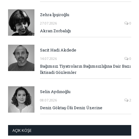
Zehra İpşiroğlu
27.07.2026
0
Akran Zorbalığı
Sacit Hadi Akdede
14.07.2026
0
Bağımsız Tiyatroların Bağımsızlığına Dair Bazı
İktisadi Gözlemler
Selin Aydınoğlu
08.07.2026
2
Deniz Göktaş Ölü Deniz Üzerine
AÇIK KÖŞE