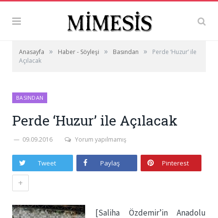
»
»
»
Anasayfa
Haber - Söyleşi
Basından
Perde ‘Huzur’ ile
Açılacak
BASINDAN
Perde ‘Huzur’ ile Açılacak
09.09.2016
Yorum yapılmamış
Tweet
Paylaş
Pinterest
+
[Saliha Özdemir’in Anadolu