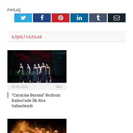
PAYLAŞ.
Twitter
Facebook
Pinterest
LinkedIn
Tumblr
E-
Posta
ILIŞKILI
YAZILAR
09.08.2026
0
“Carmina Burana” Bodrum
Kalesi’nde İlk Kez
Sahnelendi