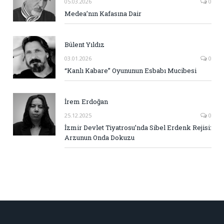
05.03.2026
0
Medea’nın Kafasına Dair
Bülent Yıldız
03.01.2026
0
“Kanlı Kabare” Oyununun Esbabı Mucibesi
İrem Erdoğan
25.12.2025
0
İzmir Devlet Tiyatrosu’nda Sibel Erdenk Rejisi:
Arzunun Onda Dokuzu