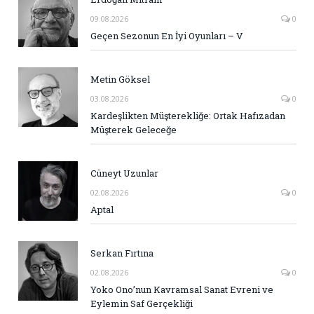
09.08.2026
0
Geçen Sezonun En İyi Oyunları – V
Metin Göksel
03.08.2026
0
Kardeşlikten Müşterekliğe: Ortak Hafızadan
Müşterek Geleceğe
Cüneyt Uzunlar
02.08.2026
0
Aptal
Serkan Fırtına
02.08.2026
0
Yoko Ono’nun Kavramsal Sanat Evreni ve
Eylemin Saf Gerçekliği