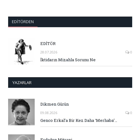
EDITÖRDEN
EDİTÖR
28.07.2026
0
İktidarın Mizahla Sorunu Ne
YAZARLAR
Dikmen Gürün
09.08.2026
0
Genco Erkal’a Bir Kez Daha ‘Merhaba’…
Erdoğan Mitrani