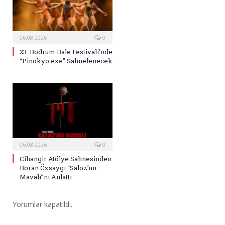
06.08.2026
0
23. Bodrum Bale Festivali’nde
“Pinokyo.exe” Sahnelenecek
06.08.2026
0
Cihangir Atölye Sahnesinden
Boran Özsaygı “Saloz’un
Mavalı”nı Anlattı
Yorumlar kapatıldı.