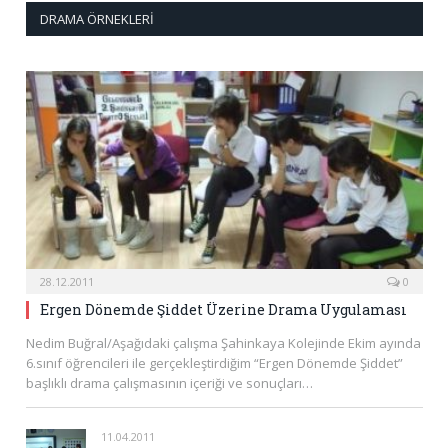
DRAMA ÖRNEKLERI
28.12.2011
0
Ergen Dönemde Şiddet Üzerine Drama Uygulaması
Nedim Buğral/Aşağıdaki çalışma Şahinkaya Kolejinde Ekim ayında
6.sınıf öğrencileri ile gerçekleştirdiğim “Ergen Dönemde Şiddet”
başlıklı drama çalışmasının içeriği ve sonuçları…
11.04.2011