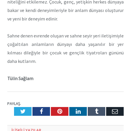
niteliğini etkilemez. Çocuk, genç, yetişkin herkes dünyaya
bakar ve kendi deneyimleriyle bir anlam dünyası oluşturur
ve yeni bir deneyim edinir.
Sahne denen evrende oluşan ve sahne seyir yeri iletişimiyle
çoğaltılan anlamların dünyayı daha yaşanılır bir yer
kılması dileğiyle bir çocuk ve gençlik tiyatroları gününü
daha kutlarım.
Tülin Sağlam
PAYLAŞ.
Twitter
Facebook
Pinterest
LinkedIn
Tumblr
E-
Posta
ILIŞKILI
YAZILAR