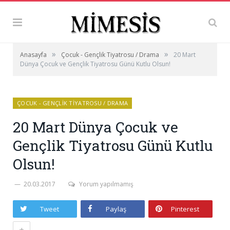
»
»
Anasayfa
Çocuk - Gençlik Tiyatrosu / Drama
20 Mart
Dünya Çocuk ve Gençlik Tiyatrosu Günü Kutlu Olsun!
ÇOCUK - GENÇLIK TIYATROSU / DRAMA
20 Mart Dünya Çocuk ve
Gençlik Tiyatrosu Günü Kutlu
Olsun!
20.03.2017
Yorum yapılmamış
Tweet
Paylaş
Pinterest
+