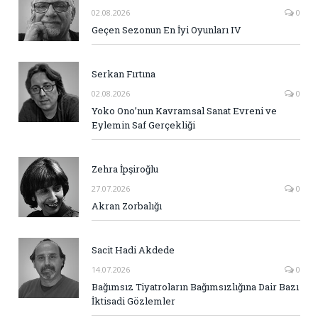
02.08.2026
0
Geçen Sezonun En İyi Oyunları IV
Serkan Fırtına
02.08.2026
0
Yoko Ono’nun Kavramsal Sanat Evreni ve
Eylemin Saf Gerçekliği
Zehra İpşiroğlu
27.07.2026
0
Akran Zorbalığı
Sacit Hadi Akdede
14.07.2026
0
Bağımsız Tiyatroların Bağımsızlığına Dair Bazı
İktisadi Gözlemler