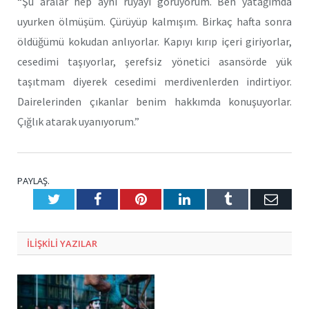
“Şu aralar hep aynı rüyayı görüyorum. Ben yatağımda
uyurken ölmüşüm. Çürüyüp kalmışım. Birkaç hafta sonra
öldüğümü kokudan anlıyorlar. Kapıyı kırıp içeri giriyorlar,
cesedimi taşıyorlar, şerefsiz yönetici asansörde yük
taşıtmam diyerek cesedimi merdivenlerden indirtiyor.
Dairelerinden çıkanlar benim hakkımda konuşuyorlar.
Çığlık atarak uyanıyorum.”
PAYLAŞ.
Twitter
Facebook
Pinterest
LinkedIn
Tumblr
E-
Posta
ILIŞKILI
YAZILAR