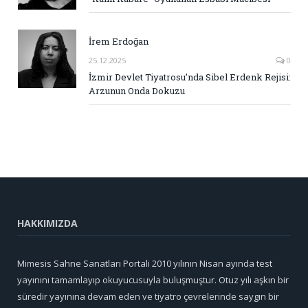
İrem Erdoğan
25.12.2025
0
İzmir Devlet Tiyatrosu’nda Sibel Erdenk Rejisi:
Arzunun Onda Dokuzu
HAKKIMIZDA
Mimesis Sahne Sanatları Portali 2010 yılının Nisan ayında test
yayınını tamamlayıp okuyucusuyla buluşmuştur. Otuz yılı aşkın bir
süredir yayınına devam eden ve tiyatro çevrelerinde saygın bir