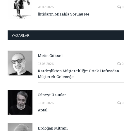
28.07.2026
0
İktidarın Mizahla Sorunu Ne
YAZARLAR
Metin Göksel
03.08.2026
0
Kardeşlikten Müşterekliğe: Ortak Hafızadan
Müşterek Geleceğe
Cüneyt Uzunlar
02.08.2026
0
Aptal
Erdoğan Mitrani