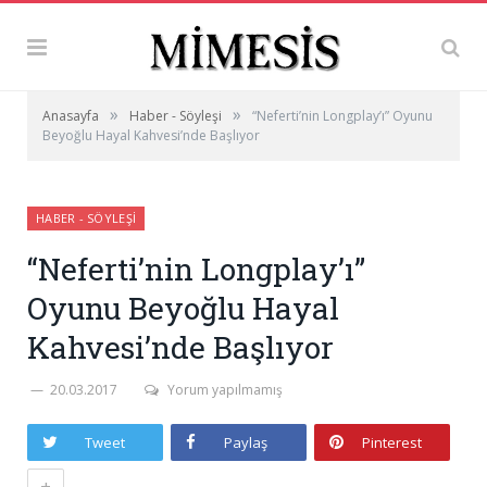
»
»
Anasayfa
Haber - Söyleşi
“Neferti’nin Longplay’ı” Oyunu
Beyoğlu Hayal Kahvesi’nde Başlıyor
HABER - SÖYLEŞI
“Neferti’nin Longplay’ı”
Oyunu Beyoğlu Hayal
Kahvesi’nde Başlıyor
20.03.2017
Yorum yapılmamış
Tweet
Paylaş
Pinterest
+