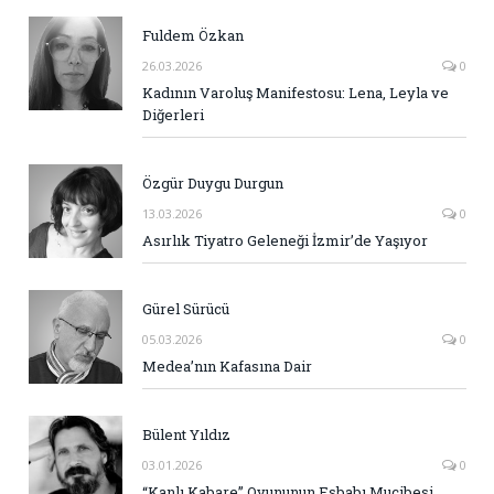
Fuldem Özkan
26.03.2026
0
Kadının Varoluş Manifestosu: Lena, Leyla ve
Diğerleri
Özgür Duygu Durgun
13.03.2026
0
Asırlık Tiyatro Geleneği İzmir’de Yaşıyor
Gürel Sürücü
05.03.2026
0
Medea’nın Kafasına Dair
Bülent Yıldız
03.01.2026
0
“Kanlı Kabare” Oyununun Esbabı Mucibesi