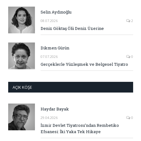
Selin Aydınoğlu
08.07.2026
2
Deniz Göktaş Ölü Deniz Üzerine
Dikmen Gürün
07.07.2026
0
Gerçeklerle Yüzleşmek ve Belgesel Tiyatro
AÇIK KÖŞE
Haydar Bayak
29.04.2026
0
İzmir Devlet Tiyatrosu’ndan Rembetiko
Efsanesi: İki Yaka Tek Hikaye