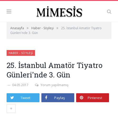
»
»
Anasayfa
Haber - Söyleşi
25. İstanbul Amatör Tiyatro
Günleri'nde 3. Gün
HABER - SÖYLEŞI
25. İstanbul Amatör Tiyatro
Günleri'nde 3. Gün
04.05.2017
Yorum yapılmamış
Tweet
Paylaş
Pinterest
+