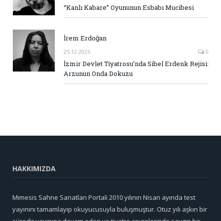
“Kanlı Kabare” Oyununun Esbabı Mucibesi
İrem Erdoğan
25.12.2025
0
İzmir Devlet Tiyatrosu’nda Sibel Erdenk Rejisi:
Arzunun Onda Dokuzu
HAKKIMIZDA
Mimesis Sahne Sanatları Portali 2010 yılının Nisan ayında test
yayınını tamamlayıp okuyucusuyla buluşmuştur. Otuz yılı aşkın bir
süredir yayınına devam eden ve tiyatro çevrelerinde saygın bir