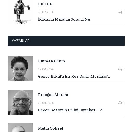
EDİTÖR
28.07.2026
0
İktidarın Mizahla Sorunu Ne
YAZARLAR
Dikmen Gürün
09.08.2026
0
Genco Erkal’a Bir Kez Daha ‘Merhaba’…
Erdoğan Mitrani
09.08.2026
0
Geçen Sezonun En İyi Oyunları – V
Metin Göksel