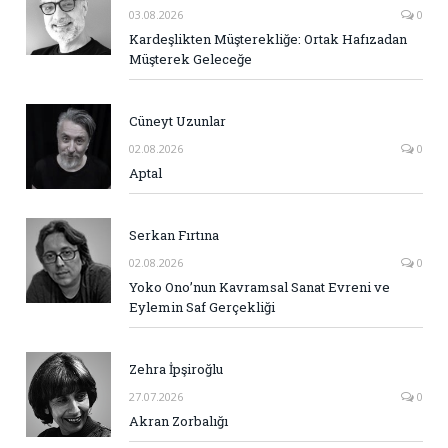
03.08.2026
0
Kardeşlikten Müşterekliğe: Ortak Hafızadan
Müşterek Geleceğe
Cüneyt Uzunlar
02.08.2026
0
Aptal
Serkan Fırtına
02.08.2026
0
Yoko Ono’nun Kavramsal Sanat Evreni ve
Eylemin Saf Gerçekliği
Zehra İpşiroğlu
27.07.2026
0
Akran Zorbalığı