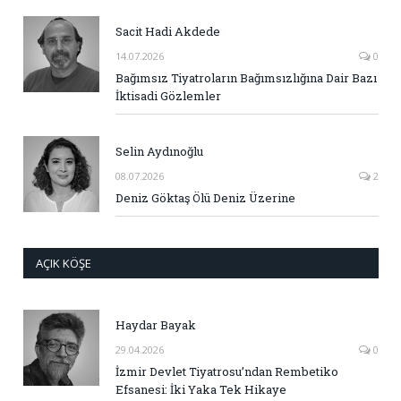
Sacit Hadi Akdede
14.07.2026
0
Bağımsız Tiyatroların Bağımsızlığına Dair Bazı
İktisadi Gözlemler
Selin Aydınoğlu
08.07.2026
2
Deniz Göktaş Ölü Deniz Üzerine
AÇIK KÖŞE
Haydar Bayak
29.04.2026
0
İzmir Devlet Tiyatrosu’ndan Rembetiko
Efsanesi: İki Yaka Tek Hikaye