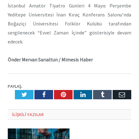
İstanbul Amatör Tiyatro Günleri 4 Mayıs Perşembe
Yeditepe Üniversitesi İnan Kıraç Konferans Salonu’nda
Boğaziçi Üniversitesi Folklör Kulübü tarafından
sergilenecek “Evvel Zaman İçinde” gösterisiyle devam
edecek.
Önder Mervan Sarıaltun / Mimesis Haber
PAYLAŞ.
Twitter
Facebook
Pinterest
LinkedIn
Tumblr
E-
Posta
ILIŞKILI
YAZILAR