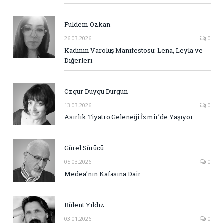
Fuldem Özkan
26.03.2026
0
Kadının Varoluş Manifestosu: Lena, Leyla ve
Diğerleri
Özgür Duygu Durgun
13.03.2026
0
Asırlık Tiyatro Geleneği İzmir’de Yaşıyor
Gürel Sürücü
05.03.2026
0
Medea’nın Kafasına Dair
Bülent Yıldız
03.01.2026
0