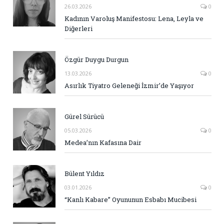
26.03.2026
0
Kadının Varoluş Manifestosu: Lena, Leyla ve
Diğerleri
Özgür Duygu Durgun
13.03.2026
0
Asırlık Tiyatro Geleneği İzmir’de Yaşıyor
Gürel Sürücü
05.03.2026
0
Medea’nın Kafasına Dair
Bülent Yıldız
03.01.2026
0
“Kanlı Kabare” Oyununun Esbabı Mucibesi