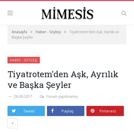
»
»
Anasayfa
Haber - Söyleşi
Tiyatrotem'den Aşk, Ayrılık ve
Başka Şeyler
HABER - SÖYLEŞI
Tiyatrotem'den Aşk, Ayrılık
ve Başka Şeyler
28.09.2017
Yorum yapılmamış
Tweet
Paylaş
Pinterest
+