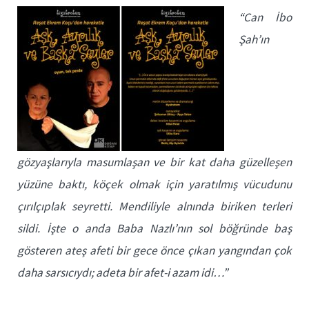
“Can İbo
Şah’ın
gözyaşlarıyla masumlaşan ve bir kat daha güzelleşen
yüzüne baktı, köçek olmak için yaratılmış vücudunu
çırılçıplak seyretti. Mendiliyle alnında biriken terleri
sildi. İşte o anda Baba Nazlı’nın sol böğründe baş
gösteren ateş afeti bir gece önce çıkan yangından çok
daha sarsıcıydı; adeta bir afet-i azam idi…”