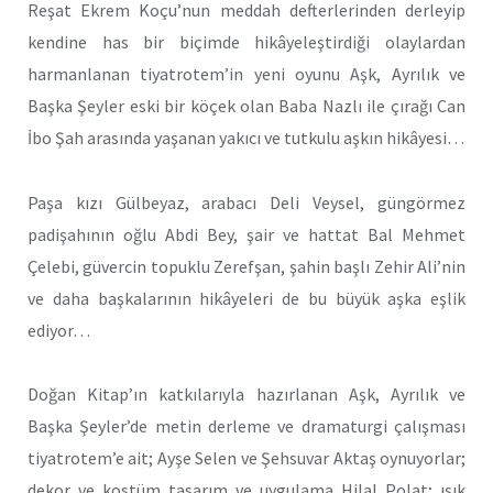
Reşat Ekrem Koçu’nun meddah defterlerinden derleyip
kendine has bir biçimde hikâyeleştirdiği olaylardan
harmanlanan tiyatrotem’in yeni oyunu Aşk, Ayrılık ve
Başka Şeyler eski bir köçek olan Baba Nazlı ile çırağı Can
İbo Şah arasında yaşanan yakıcı ve tutkulu aşkın hikâyesi…
Paşa kızı Gülbeyaz, arabacı Deli Veysel, güngörmez
padişahının oğlu Abdi Bey, şair ve hattat Bal Mehmet
Çelebi, güvercin topuklu Zerefşan, şahin başlı Zehir Ali’nin
ve daha başkalarının hikâyeleri de bu büyük aşka eşlik
ediyor…
Doğan Kitap’ın katkılarıyla hazırlanan Aşk, Ayrılık ve
Başka Şeyler’de metin derleme ve dramaturgi çalışması
tiyatrotem’e ait; Ayşe Selen ve Şehsuvar Aktaş oynuyorlar;
dekor ve kostüm tasarım ve uygulama Hilal Polat; ışık