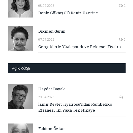
08.07.2026
2
Deniz Göktaş Ölü Deniz Üzerine
Dikmen Gürün
07.07.2026
0
Gerçeklerle Yüzleşmek ve Belgesel Tiyatro
AÇIK KÖŞE
Haydar Bayak
29.04.2026
0
İzmir Devlet Tiyatrosu’ndan Rembetiko
Efsanesi: İki Yaka Tek Hikaye
Fuldem Özkan