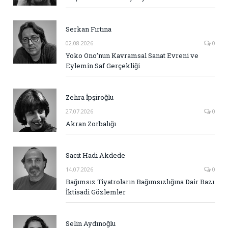
Serkan Fırtına
02.08.2026
0
Yoko Ono’nun Kavramsal Sanat Evreni ve
Eylemin Saf Gerçekliği
Zehra İpşiroğlu
27.07.2026
0
Akran Zorbalığı
Sacit Hadi Akdede
14.07.2026
0
Bağımsız Tiyatroların Bağımsızlığına Dair Bazı
İktisadi Gözlemler
Selin Aydınoğlu