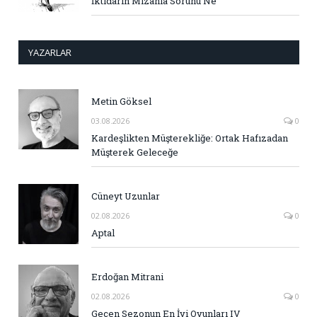
İktidarın Mizahla Sorunu Ne
YAZARLAR
Metin Göksel
03.08.2026
0
Kardeşlikten Müşterekliğe: Ortak Hafızadan
Müşterek Geleceğe
Cüneyt Uzunlar
02.08.2026
0
Aptal
Erdoğan Mitrani
02.08.2026
0
Geçen Sezonun En İyi Oyunları IV