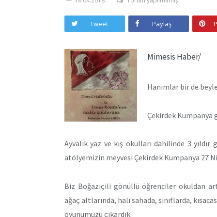
18.04.2018
Yorum yapılmamış
Tweet
Paylaş
P
Mimesis Haber/
Hanımlar bir de beyle
Çekirdek Kumpanya g
Ayvalık yaz ve kış okulları dahilinde 3 yıldı
atölyemizin meyvesi Çekirdek Kumpanya 27 Nisa
Biz Boğaziçili gönüllü öğrenciler okuldan ar
ağaç altlarında, halı sahada, sınıflarda, kısaca
oyunumuzu çıkardık.