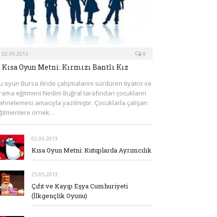
02.09.2013
8
Kısa Oyun Metni: Kırmızı Bantlı Kız
u oyun Bursa ilinde çalışmalarını sürdüren tiyatro ve
rama eğitmeni Nedim Buğral tarafından çocukların
ahnelemesi amacıyla yazılmıştır. Çocuklarla çalışan
ğitmenlere örnek…
02.09.2013
Kısa Oyun Metni: Kutuplarda Ayrımcılık
25.05.2013
Çıfıt ve Kayıp Eşya Cumhuriyeti
(İlkgençlik Oyunu)