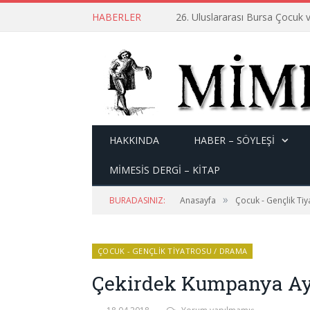
HABERLER
26. Uluslararası Bursa Çocuk v
HAKKINDA
HABER – SÖYLEŞI
MİMESİS DERGİ – KİTAP
»
BURADASINIZ:
Anasayfa
Çocuk - Gençlik Ti
ÇOCUK - GENÇLIK TIYATROSU / DRAMA
Çekirdek Kumpanya Ayv