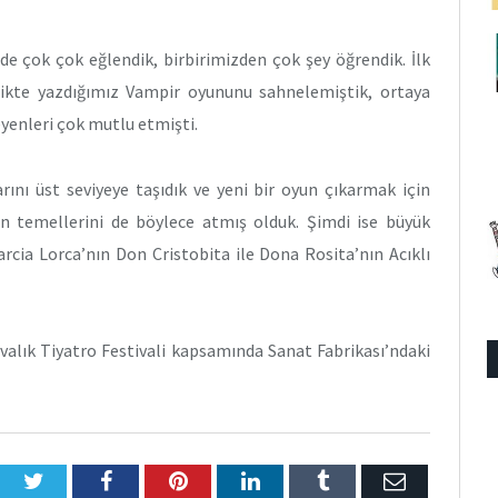
e çok çok eğlendik, birbirimizden çok şey öğrendik. İlk
likte yazdığımız Vampir oyununu sahnelemiştik, ortaya
yenleri çok mutlu etmişti.
rını üst seviyeye taşıdık ve yeni bir oyun çıkarmak için
n temellerini de böylece atmış olduk. Şimdi ise büyük
cia Lorca’nın Don Cristobita ile Dona Rosita’nın Acıklı
valık Tiyatro Festivali kapsamında Sanat Fabrikası’ndaki
Twitter
Facebook
Pinterest
LinkedIn
Tumblr
E-