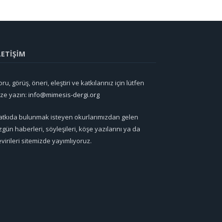
LETİŞİM
ru, görüş, öneri, eleştiri ve katkılarınız için lütfen
ize yazın:
info@mimesis-dergi.org
atkıda bulunmak isteyen okurlarımızdan gelen
zgün haberleri, söyleşileri, köşe yazılarını ya da
evirileri sitemizde yayımlıyoruz.