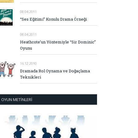
08.04.2011
“Ses Eğitimi” Konulu Drama Örneği
08.04.2011
Heathcote’un Yöntemiyle “Sir Dominic”
Oyunu
16.12.2010
Dramada Rol Oynama ve Doğaçlama
Teknikleri
OYUN METINLERI