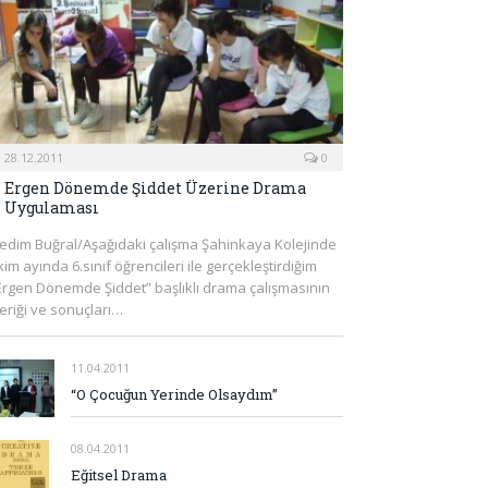
28.12.2011
0
Ergen Dönemde Şiddet Üzerine Drama
Uygulaması
edim Buğral/Aşağıdaki çalışma Şahinkaya Kolejinde
kim ayında 6.sınıf öğrencileri ile gerçekleştirdiğim
Ergen Dönemde Şiddet” başlıklı drama çalışmasının
çeriği ve sonuçları…
11.04.2011
“O Çocuğun Yerinde Olsaydım”
08.04.2011
Eğitsel Drama