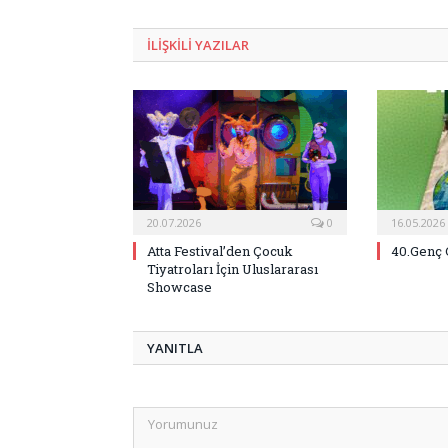
ILIŞKILI
YAZILAR
20.07.2026
0
16.05.2026
Atta Festival’den Çocuk
40.Genç 
Tiyatroları İçin Uluslararası
Showcase
YANITLA