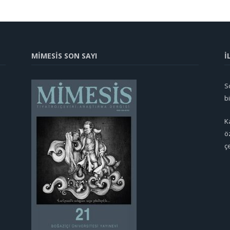
MİMESİS SON SAYI
İ
So
b
K
ö
ç