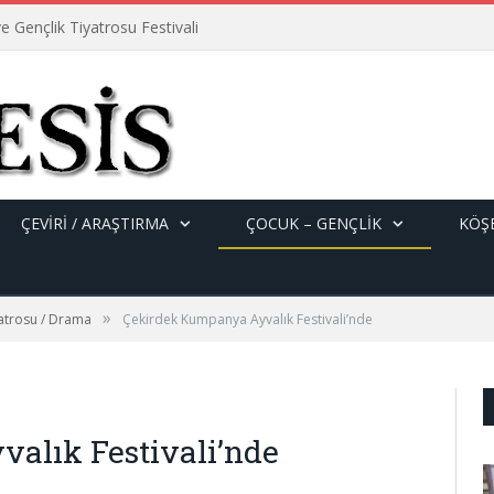
e Gençlik Tiyatrosu Festivali
ÇEVİRİ / ARAŞTIRMA
ÇOCUK – GENÇLIK
KÖŞE
»
yatrosu / Drama
Çekirdek Kumpanya Ayvalık Festivali’nde
alık Festivali’nde