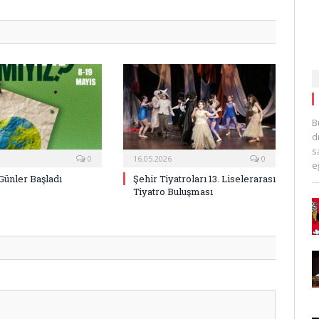
Posta
B
d
s
0
16.05.2026
0
e
Günler Başladı
Şehir Tiyatroları 13. Liselerarası
Tiyatro Buluşması