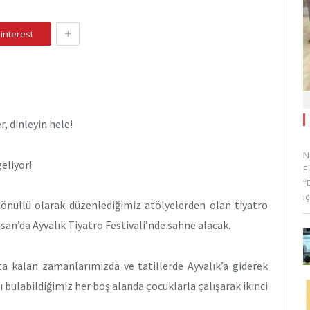
+
interest
r, dinleyin hele!
N
eliyor!
E
“
i
r gönüllü olarak düzenlediğimiz atölyelerden olan tiyatro
n’da Ayvalık Tiyatro Festivali’nde sahne alacak.
ta kalan zamanlarımızda ve tatillerde Ayvalık’a giderek
sı bulabildiğimiz her boş alanda çocuklarla çalışarak ikinci