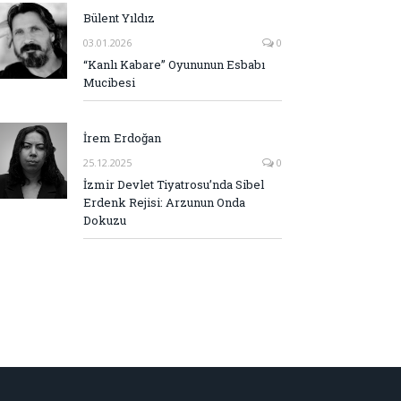
Bülent Yıldız
03.01.2026
0
“Kanlı Kabare” Oyununun Esbabı
Mucibesi
İrem Erdoğan
25.12.2025
0
İzmir Devlet Tiyatrosu’nda Sibel
Erdenk Rejisi: Arzunun Onda
Dokuzu