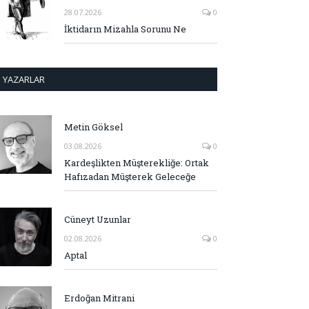
28.07.2026
0
İktidarın Mizahla Sorunu Ne
YAZARLAR
Metin Göksel
03.08.2026
0
Kardeşlikten Müşterekliğe: Ortak
Hafızadan Müşterek Geleceğe
Cüneyt Uzunlar
02.08.2026
0
Aptal
Erdoğan Mitrani