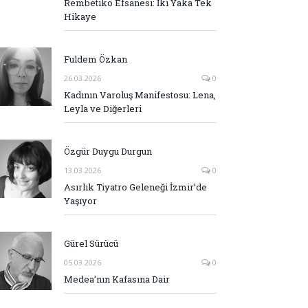
Rembetiko Efsanesi: İki Yaka Tek
Hikaye
Fuldem Özkan
26.03.2026
0
Kadının Varoluş Manifestosu: Lena,
Leyla ve Diğerleri
Özgür Duygu Durgun
13.03.2026
0
Asırlık Tiyatro Geleneği İzmir’de
Yaşıyor
Gürel Sürücü
05.03.2026
0
Medea’nın Kafasına Dair