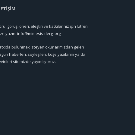
LETİŞİM
ru, görüş, öneri, eleştiri ve katkılarınız için lütfen
ize yazın:
info@mimesis-dergi.org
atkıda bulunmak isteyen okurlarımızdan gelen
zgün haberleri, söyleşileri, köşe yazılarını ya da
evirileri sitemizde yayımlıyoruz.