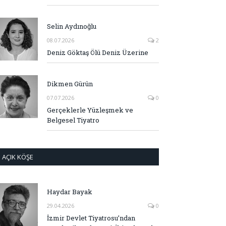
Selin Aydınoğlu
08.07.2026
2
Deniz Göktaş Ölü Deniz Üzerine
Dikmen Gürün
07.07.2026
0
Gerçeklerle Yüzleşmek ve
Belgesel Tiyatro
AÇIK KÖŞE
Haydar Bayak
29.04.2026
0
İzmir Devlet Tiyatrosu’ndan