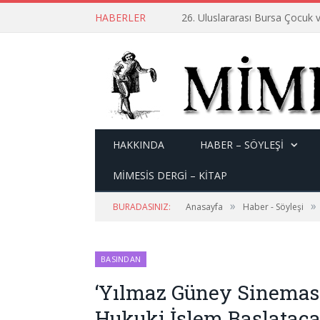
HABERLER
26. Uluslararası Bursa Çocuk v
HAKKINDA
HABER – SÖYLEŞI
MİMESİS DERGİ – KİTAP
»
»
BURADASINIZ:
Anasayfa
Haber - Söyleşi
BASINDAN
‘Yılmaz Güney Sineması
Hukuki İşlem Başlataca