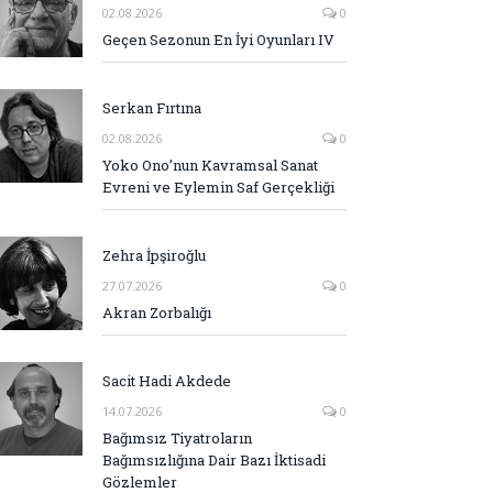
02.08.2026
0
Geçen Sezonun En İyi Oyunları IV
Serkan Fırtına
02.08.2026
0
Yoko Ono’nun Kavramsal Sanat
Evreni ve Eylemin Saf Gerçekliği
Zehra İpşiroğlu
27.07.2026
0
Akran Zorbalığı
Sacit Hadi Akdede
14.07.2026
0
Bağımsız Tiyatroların
Bağımsızlığına Dair Bazı İktisadi
Gözlemler