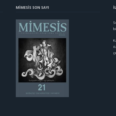
MİMESİS SON SAYI
İ
So
b
K
ö
ç