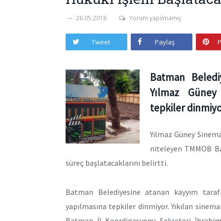
26.05.2018
Yorum yapılmamış
Tweet
Paylaş
P
Batman Belediy
Yılmaz Güney 
tepkiler dinmiyo
Yılmaz Güney Sinemas
niteleyen TMMOB Bat
süreç başlatacaklarını belirtti.
Batman Belediyesine atanan kayyım tarafı
yapılmasına tepkiler dinmiyor. Yıkılan sinem
Batman İl Koordinasyonu Sekreteri İbrahim 