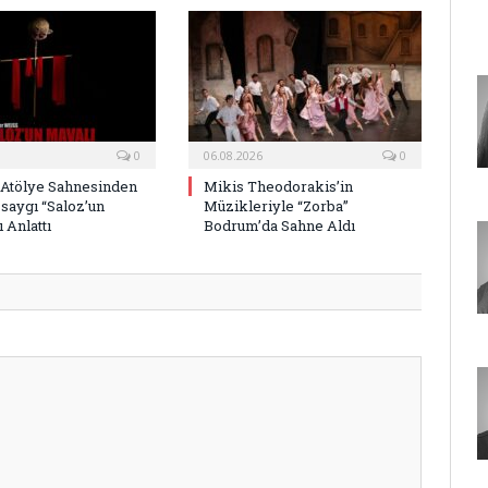
0
06.08.2026
0
 Atölye Sahnesinden
Mikis Theodorakis’in
saygı “Saloz’un
Müzikleriyle “Zorba”
 Anlattı
Bodrum’da Sahne Aldı