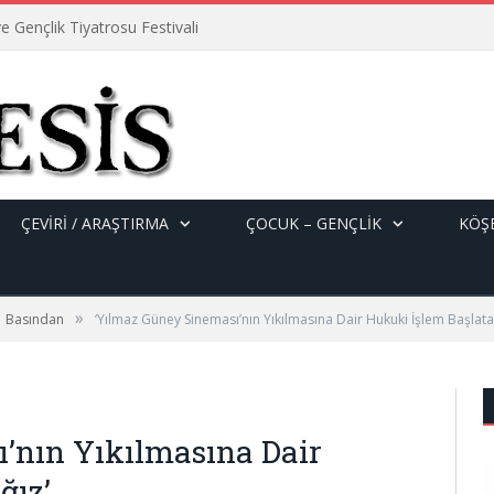
e Gençlik Tiyatrosu Festivali
ÇEVİRİ / ARAŞTIRMA
ÇOCUK – GENÇLIK
KÖŞE
»
Basından
‘Yılmaz Güney Sineması’nın Yıkılmasına Dair Hukuki İşlem Başlata
’nın Yıkılmasına Dair
ğız’