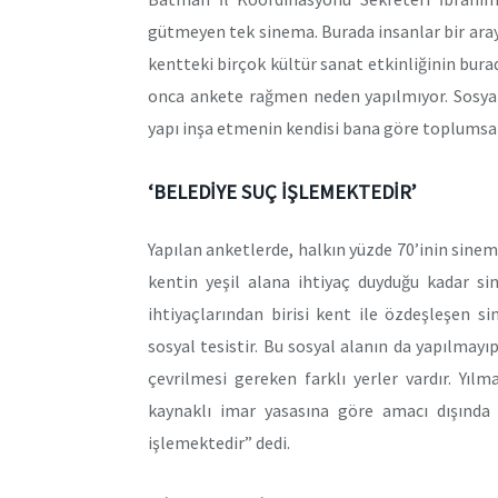
gütmeyen tek sinema. Burada insanlar bir araya
kentteki birçok kültür sanat etkinliğinin bura
onca ankete rağmen neden yapılmıyor. Sosyal
yapı inşa etmenin kendisi bana göre toplumsal
‘BELEDİYE SUÇ İŞLEMEKTEDİR’
Yapılan anketlerde, halkın yüzde 70’inin sinema
kentin yeşil alana ihtiyaç duyduğu kadar si
ihtiyaçlarından birisi kent ile özdeşleşen s
sosyal tesistir. Bu sosyal alanın da yapılmayı
çevrilmesi gereken farklı yerler vardır. Yı
kaynaklı imar yasasına göre amacı dışında 
işlemektedir” dedi.