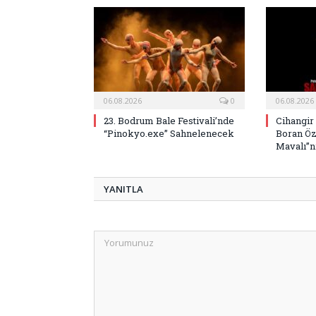
06.08.2026
0
06.08.2026
23. Bodrum Bale Festivali’nde
Cihangir
“Pinokyo.exe” Sahnelenecek
Boran Öz
Mavalı”nı
YANITLA