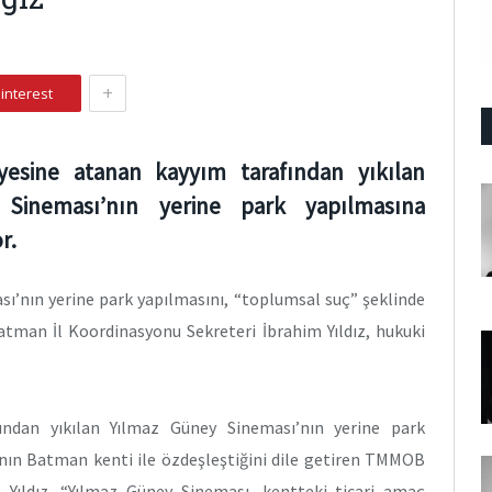
+
interest
esine atanan kayyım tarafından yıkılan
Sineması’nın yerine park yapılmasına
r.
ı’nın yerine park yapılmasını, “toplumsal suç” şeklinde
man İl Koordinasyonu Sekreteri İbrahim Yıldız, hukuki
ndan yıkılan Yılmaz Güney Sineması’nın yerine park
anın Batman kenti ile özdeşleştiğini dile getiren TMMOB
Yıldız, “Yılmaz Güney Sineması, kentteki ticari amaç