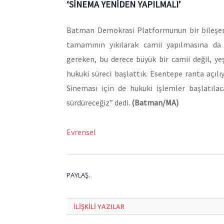
‘SİNEMA YENİDEN YAPILMALI’
Batman Demokrasi Platformunun bir bileşeni
tamamının yıkılarak camii yapılmasına da i
gereken, bu derece büyük bir camii değil, yeş
hukuki süreci başlattık. Esentepe ranta açıl
Sineması için de hukuki işlemler başlatılac
sürdüreceğiz” dedi.
(Batman/MA)
Evrensel
PAYLAŞ.
ILIŞKILI
YAZILAR