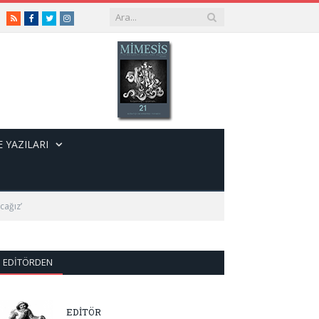
RSS
Facebook
Twitter
Instagram
 YAZILARI
cağız’
EDITÖRDEN
EDİTÖR