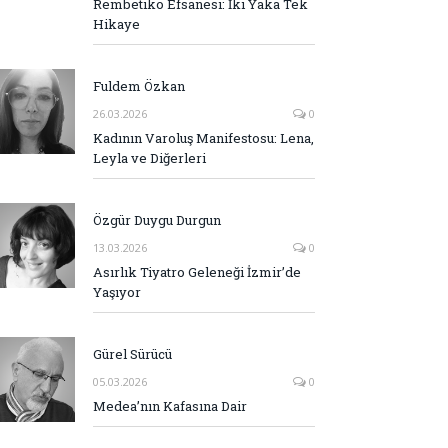
Rembetiko Efsanesi: İki Yaka Tek
Hikaye
Fuldem Özkan
26.03.2026
0
Kadının Varoluş Manifestosu: Lena,
Leyla ve Diğerleri
Özgür Duygu Durgun
13.03.2026
0
Asırlık Tiyatro Geleneği İzmir’de
Yaşıyor
Gürel Sürücü
05.03.2026
0
Medea’nın Kafasına Dair