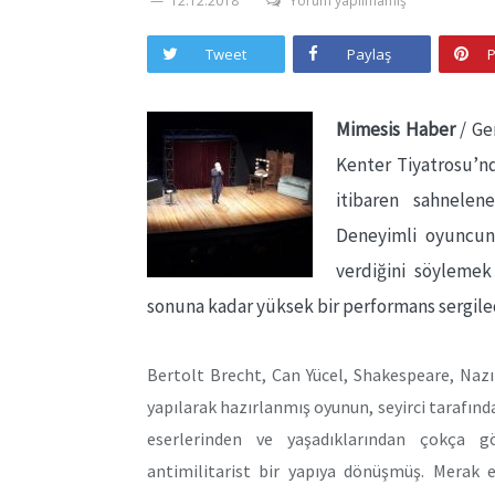
12.12.2018
Yorum yapılmamış
Tweet
Paylaş
P
Mimesis Haber
/ Ge
Kenter Tiyatrosu’nd
itibaren sahnelen
Deneyimli oyuncunu
verdiğini söyleme
sonuna kadar yüksek bir performans sergile
Bertolt Brecht, Can Yücel, Shakespeare, Naz
yapılarak hazırlanmış oyunun, seyirci tarafından
eserlerinden ve yaşadıklarından çokça g
antimilitarist bir yapıya dönüşmüş. Merak 