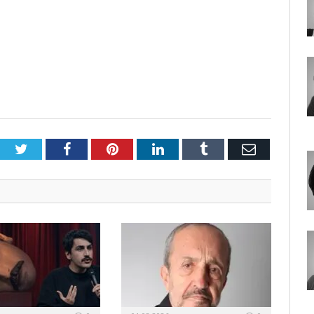
Twitter
Facebook
Pinterest
LinkedIn
Tumblr
E-
Posta