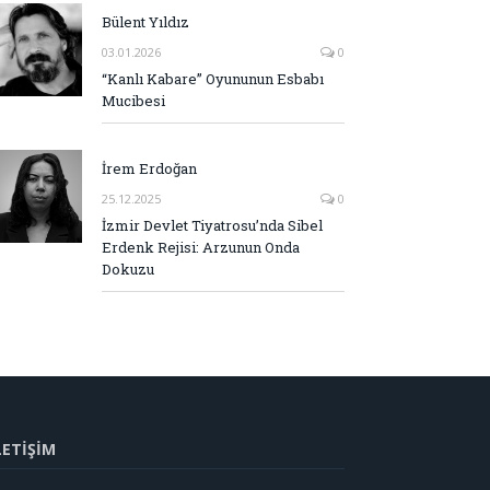
Bülent Yıldız
03.01.2026
0
“Kanlı Kabare” Oyununun Esbabı
Mucibesi
İrem Erdoğan
25.12.2025
0
İzmir Devlet Tiyatrosu’nda Sibel
Erdenk Rejisi: Arzunun Onda
Dokuzu
LETİŞİM