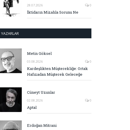
28.07.2026
0
İktidarın Mizahla Sorunu Ne
YAZARLAR
Metin Göksel
03.08.2026
0
Kardeşlikten Müşterekliğe: Ortak
Hafızadan Müşterek Geleceğe
Cüneyt Uzunlar
02.08.2026
0
Aptal
Erdoğan Mitrani