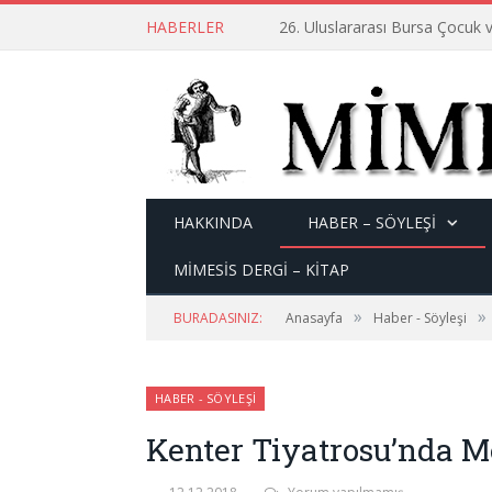
HABERLER
26. Uluslararası Bursa Çocuk v
HAKKINDA
HABER – SÖYLEŞI
MİMESİS DERGİ – KİTAP
»
»
BURADASINIZ:
Anasayfa
Haber - Söyleşi
HABER - SÖYLEŞI
Kenter Tiyatrosu’nda