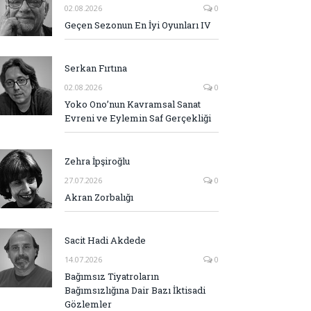
02.08.2026
0
Geçen Sezonun En İyi Oyunları IV
Serkan Fırtına
02.08.2026
0
Yoko Ono’nun Kavramsal Sanat
Evreni ve Eylemin Saf Gerçekliği
Zehra İpşiroğlu
27.07.2026
0
Akran Zorbalığı
Sacit Hadi Akdede
14.07.2026
0
Bağımsız Tiyatroların
Bağımsızlığına Dair Bazı İktisadi
Gözlemler