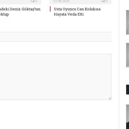
0
01.08.2026
0
deki Deniz Göktaş’tan
Usta Oyuncu Can Kolukısa
ektup
Hayata Veda Etti