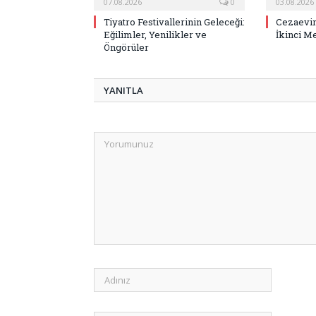
07.08.2026
0
03.08.2026
Tiyatro Festivallerinin Geleceği:
Cezaevin
Eğilimler, Yenilikler ve
İkinci M
Öngörüler
YANITLA