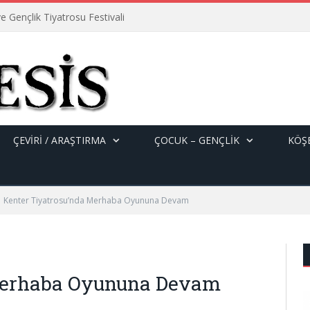
e Gençlik Tiyatrosu Festivali
ÇEVİRİ / ARAŞTIRMA
ÇOCUK – GENÇLIK
KÖŞE
Kenter Tiyatrosu’nda Merhaba Oyununa Devam
 Merhaba Oyununa Devam