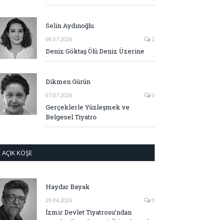
Selin Aydınoğlu
08.07.2026
2
Deniz Göktaş Ölü Deniz Üzerine
Dikmen Gürün
07.07.2026
0
Gerçeklerle Yüzleşmek ve
Belgesel Tiyatro
AÇIK KÖŞE
Haydar Bayak
29.04.2026
0
İzmir Devlet Tiyatrosu’ndan