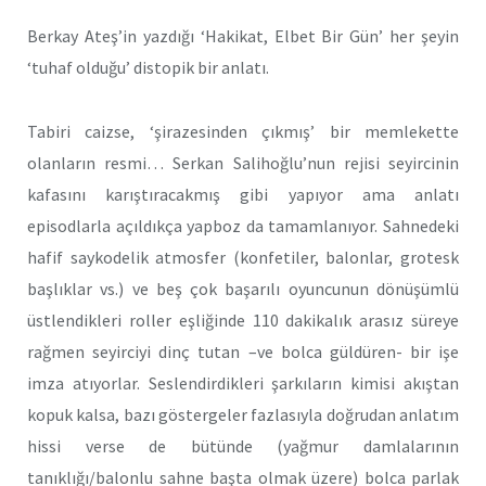
Berkay Ateş’in yazdığı ‘Hakikat, Elbet Bir Gün’ her şeyin
‘tuhaf olduğu’ distopik bir anlatı.
Tabiri caizse, ‘şirazesinden çıkmış’ bir memlekette
olanların resmi… Serkan Salihoğlu’nun rejisi seyircinin
kafasını karıştıracakmış gibi yapıyor ama anlatı
episodlarla açıldıkça yapboz da tamamlanıyor. Sahnedeki
hafif saykodelik atmosfer (konfetiler, balonlar, grotesk
başlıklar vs.) ve beş çok başarılı oyuncunun dönüşümlü
üstlendikleri roller eşliğinde 110 dakikalık arasız süreye
rağmen seyirciyi dinç tutan –ve bolca güldüren- bir işe
imza atıyorlar. Seslendirdikleri şarkıların kimisi akıştan
kopuk kalsa, bazı göstergeler fazlasıyla doğrudan anlatım
hissi verse de bütünde (yağmur damlalarının
tanıklığı/balonlu sahne başta olmak üzere) bolca parlak