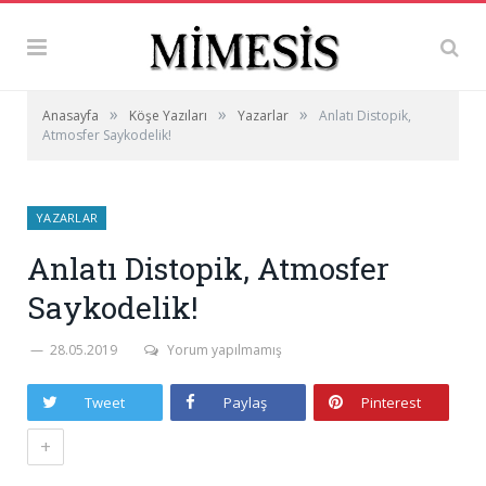
»
»
»
Anasayfa
Köşe Yazıları
Yazarlar
Anlatı Distopik,
Atmosfer Saykodelik!
YAZARLAR
Anlatı Distopik, Atmosfer
Saykodelik!
28.05.2019
Yorum yapılmamış
Tweet
Paylaş
Pinterest
+