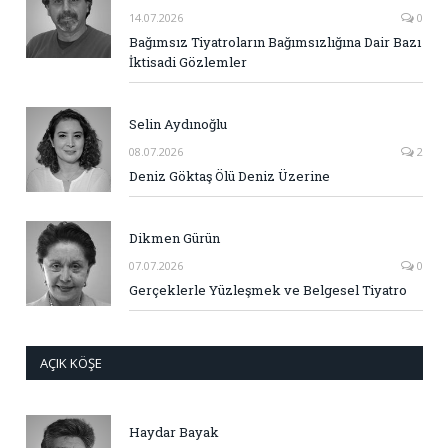
14.07.2026
0
Bağımsız Tiyatroların Bağımsızlığına Dair Bazı
İktisadi Gözlemler
Selin Aydınoğlu
08.07.2026
2
Deniz Göktaş Ölü Deniz Üzerine
Dikmen Gürün
07.07.2026
0
Gerçeklerle Yüzleşmek ve Belgesel Tiyatro
AÇIK KÖŞE
Haydar Bayak