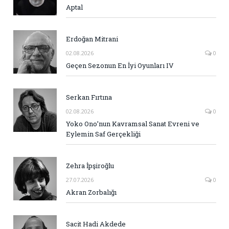
Aptal
Erdoğan Mitrani
02.08.2026
0
Geçen Sezonun En İyi Oyunları IV
Serkan Fırtına
02.08.2026
0
Yoko Ono’nun Kavramsal Sanat Evreni ve
Eylemin Saf Gerçekliği
Zehra İpşiroğlu
27.07.2026
0
Akran Zorbalığı
Sacit Hadi Akdede