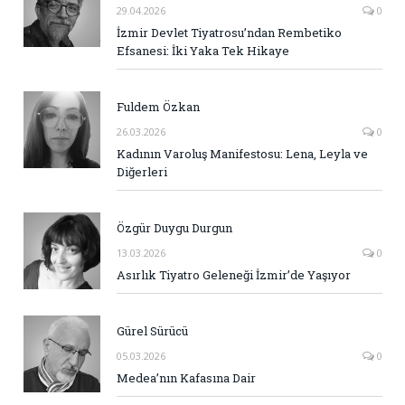
29.04.2026
0
İzmir Devlet Tiyatrosu’ndan Rembetiko
Efsanesi: İki Yaka Tek Hikaye
Fuldem Özkan
26.03.2026
0
Kadının Varoluş Manifestosu: Lena, Leyla ve
Diğerleri
Özgür Duygu Durgun
13.03.2026
0
Asırlık Tiyatro Geleneği İzmir’de Yaşıyor
Gürel Sürücü
05.03.2026
0
Medea’nın Kafasına Dair