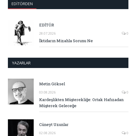
EDITÖRDEN
EDİTÖR
28.07.2026
0
İktidarın Mizahla Sorunu Ne
YAZARLAR
Metin Göksel
03.08.2026
0
Kardeşlikten Müşterekliğe: Ortak Hafızadan
Müşterek Geleceğe
Cüneyt Uzunlar
02.08.2026
0