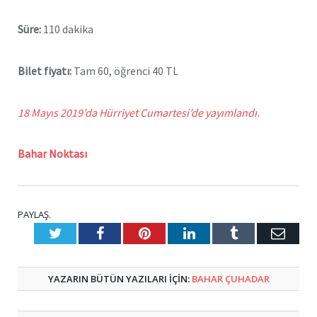
Süre:
110 dakika
Bilet fiyatı:
Tam 60, öğrenci 40 TL
18 Mayıs 2019’da Hürriyet Cumartesi’de yayımlandı.
Bahar Noktası
PAYLAŞ.
Twitter
Facebook
Pinterest
LinkedIn
Tumblr
E-
Posta
YAZARIN BÜTÜN YAZILARI IÇIN:
BAHAR ÇUHADAR