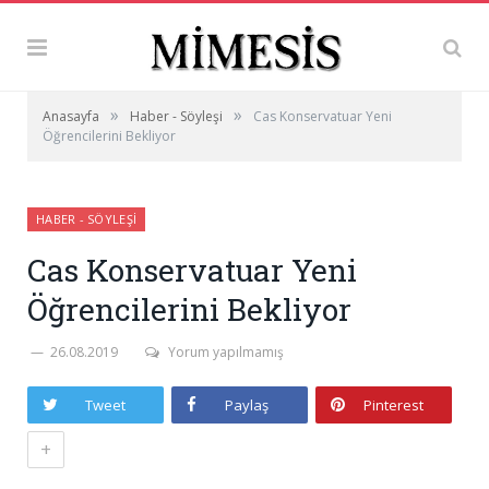
»
»
Anasayfa
Haber - Söyleşi
Cas Konservatuar Yeni
Öğrencilerini Bekliyor
HABER - SÖYLEŞI
Cas Konservatuar Yeni
Öğrencilerini Bekliyor
26.08.2019
Yorum yapılmamış
Tweet
Paylaş
Pinterest
+