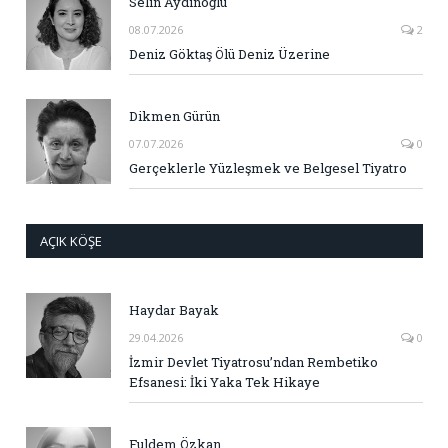
Selin Aydınoğlu
08.07.2026
2
Deniz Göktaş Ölü Deniz Üzerine
Dikmen Gürün
07.07.2026
0
Gerçeklerle Yüzleşmek ve Belgesel Tiyatro
AÇIK KÖŞE
Haydar Bayak
29.04.2026
0
İzmir Devlet Tiyatrosu’ndan Rembetiko
Efsanesi: İki Yaka Tek Hikaye
Fuldem Özkan