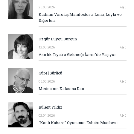
26.03.2026
0
Kadının Varoluş Manifestosu: Lena, Leyla ve
Diğerleri
Özgür Duygu Durgun
13.03.2026
0
Asırlık Tiyatro Geleneği İzmir’de Yaşıyor
Gürel Sürücü
05.03.2026
0
Medea’nın Kafasına Dair
Bülent Yıldız
03.01.2026
0
“Kanlı Kabare” Oyununun Esbabı Mucibesi