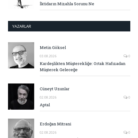
İktidarın Mizahla Sorunu Ne
YAZARLAR
Metin Göksel
03.08.2026
0
Kardeşlikten Müşterekliğe: Ortak Hafızadan
Müşterek Geleceğe
Cüneyt Uzunlar
02.08.2026
0
Aptal
Erdoğan Mitrani
02.08.2026
0