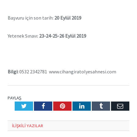
Başvuru için son tarih:
20 Eylül 2019
Yetenek Sınavı:
23-24-25-26 Eylül 2019
Bilgi:
0532 2342781 www.cihangiratolyesahnesi.com
PAYLAŞ.
Twitter
Facebook
Pinterest
LinkedIn
Tumblr
E-
Posta
ILIŞKILI
YAZILAR