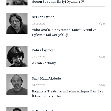
Geçen Sezonun En İyi Oyunları IV
Serkan Fırtına
02.08.2026
0
Yoko Ono’nun Kavramsal Sanat Evreni ve
Eylemin Saf Gerçekliği
Zehra İpşiroğlu
27.07.2026
0
Akran Zorbalığı
Sacit Hadi Akdede
14.07.2026
0
Bağımsız Tiyatroların Bağımsızlığına Dair Bazı
İktisadi Gözlemler