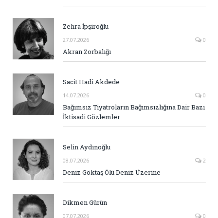
Zehra İpşiroğlu
27.07.2026
0
Akran Zorbalığı
Sacit Hadi Akdede
14.07.2026
0
Bağımsız Tiyatroların Bağımsızlığına Dair Bazı
İktisadi Gözlemler
Selin Aydınoğlu
08.07.2026
2
Deniz Göktaş Ölü Deniz Üzerine
Dikmen Gürün
07.07.2026
0