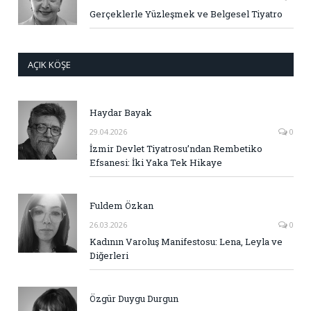
Gerçeklerle Yüzleşmek ve Belgesel Tiyatro
AÇIK KÖŞE
Haydar Bayak
29.04.2026
0
İzmir Devlet Tiyatrosu’ndan Rembetiko
Efsanesi: İki Yaka Tek Hikaye
Fuldem Özkan
26.03.2026
0
Kadının Varoluş Manifestosu: Lena, Leyla ve
Diğerleri
Özgür Duygu Durgun