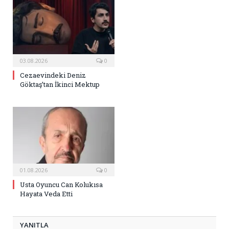
03.08.2026
0
Cezaevindeki Deniz
Göktaş’tan İkinci Mektup
01.08.2026
0
Usta Oyuncu Can Kolukısa
Hayata Veda Etti
YANITLA