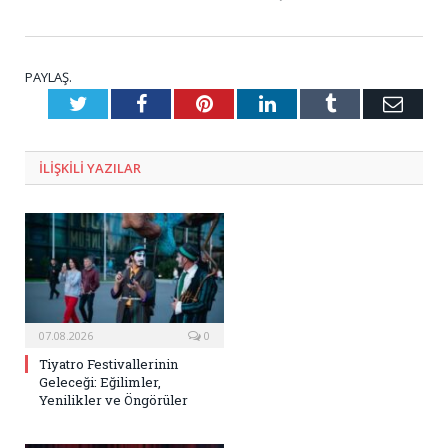
PAYLAŞ.
Twitter
Facebook
Pinterest
LinkedIn
Tumblr
E-
Posta
ILIŞKILI
YAZILAR
07.08.2026
0
Tiyatro Festivallerinin
Geleceği: Eğilimler,
Yenilikler ve Öngörüler