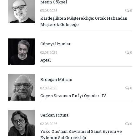
Metin Göksel
03.08.2026
0
Kardeşlikten Müşterekliğe: Ortak Hafızadan
Müşterek Geleceğe
Cüneyt Uzunlar
02.08.2026
0
Aptal
Erdoğan Mitrani
02.08.2026
0
Geçen Sezonun En İyi Oyunları IV
Serkan Fırtına
02.08.2026
0
Yoko Ono’nun Kavramsal Sanat Evreni ve
Eylemin Saf Gerçekliği