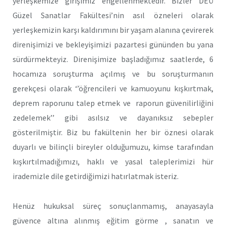
yerleşkemize girişimiz engellenmektedir. Bizler DEÜ
Güzel Sanatlar Fakültesi’nin asıl özneleri olarak
yerleşkemizin karşı kaldırımını bir yaşam alanına çevirerek
direnişimizi ve bekleyişimizi pazartesi gününden bu yana
sürdürmekteyiz. Direnişimize başladığımız saatlerde, 6
hocamıza soruşturma açılmış ve bu soruşturmanın
gerekçesi olarak ‘’öğrencileri ve kamuoyunu kışkırtmak,
deprem raporunu talep etmek ve raporun güvenilirliğini
zedelemek’’ gibi asılsız ve dayanıksız sebepler
gösterilmiştir. Biz bu fakültenin her bir öznesi olarak
duyarlı ve bilinçli bireyler olduğumuzu, kimse tarafından
kışkırtılmadığımızı, haklı ve yasal taleplerimizi hür
irademizle dile getirdiğimizi hatırlatmak isteriz.
Henüz hukuksal süreç sonuçlanmamış, anayasayla
güvence altına alınmış eğitim görme , sanatın ve