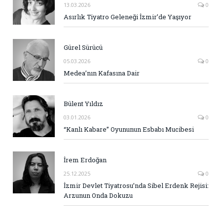
13.03.2026
0
Asırlık Tiyatro Geleneği İzmir’de Yaşıyor
Gürel Sürücü
05.03.2026
0
Medea’nın Kafasına Dair
Bülent Yıldız
03.01.2026
0
“Kanlı Kabare” Oyununun Esbabı Mucibesi
İrem Erdoğan
25.12.2025
0
İzmir Devlet Tiyatrosu’nda Sibel Erdenk Rejisi:
Arzunun Onda Dokuzu