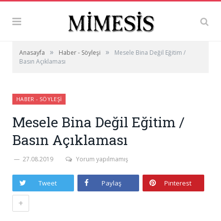
»
»
Anasayfa
Haber - Söyleşi
Mesele Bina Değil Eğitim /
Basın Açıklaması
HABER - SÖYLEŞI
Mesele Bina Değil Eğitim /
Basın Açıklaması
27.08.2019
Yorum yapılmamış
Tweet
Paylaş
Pinterest
+