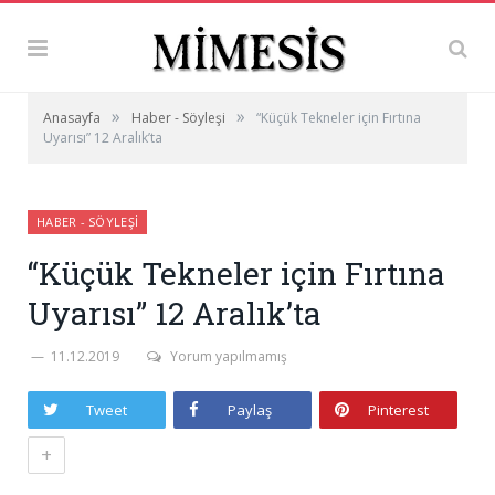
»
»
Anasayfa
Haber - Söyleşi
“Küçük Tekneler için Fırtına
Uyarısı” 12 Aralık’ta
HABER - SÖYLEŞI
“Küçük Tekneler için Fırtına
Uyarısı” 12 Aralık’ta
11.12.2019
Yorum yapılmamış
Tweet
Paylaş
Pinterest
+