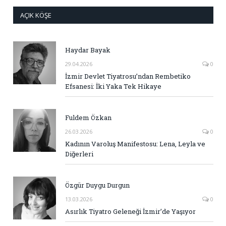
AÇIK KÖŞE
Haydar Bayak
29.04.2026
0
İzmir Devlet Tiyatrosu’ndan Rembetiko
Efsanesi: İki Yaka Tek Hikaye
Fuldem Özkan
26.03.2026
0
Kadının Varoluş Manifestosu: Lena, Leyla ve
Diğerleri
Özgür Duygu Durgun
13.03.2026
0
Asırlık Tiyatro Geleneği İzmir’de Yaşıyor