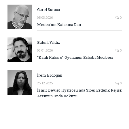
Gürel Sürücü
05.03.2026
0
Medea’nın Kafasına Dair
Bülent Yıldız
03.01.2026
0
“Kanlı Kabare” Oyununun Esbabı Mucibesi
İrem Erdoğan
25.12.2025
0
İzmir Devlet Tiyatrosu’nda Sibel Erdenk Rejisi:
Arzunun Onda Dokuzu