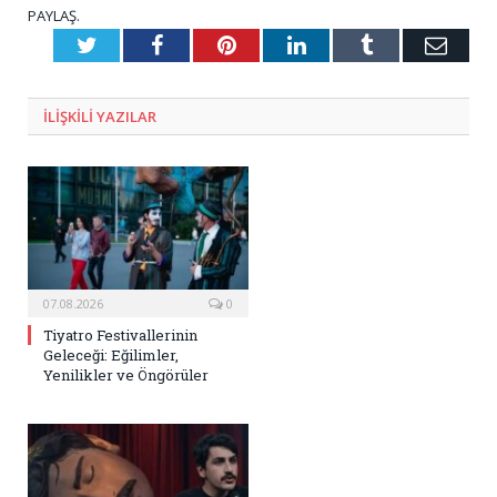
PAYLAŞ.
Twitter
Facebook
Pinterest
LinkedIn
Tumblr
E-
Posta
ILIŞKILI
YAZILAR
07.08.2026
0
Tiyatro Festivallerinin
Geleceği: Eğilimler,
Yenilikler ve Öngörüler