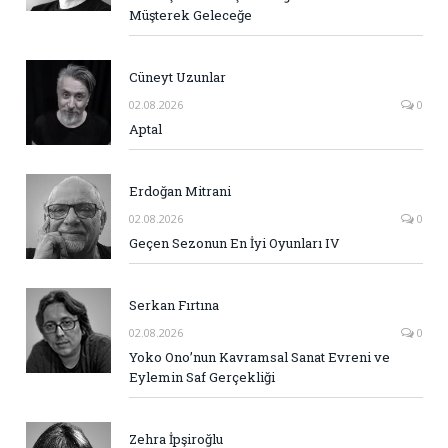
Müşterek Geleceğe
Cüneyt Uzunlar
02.08.2026
0
Aptal
Erdoğan Mitrani
02.08.2026
0
Geçen Sezonun En İyi Oyunları IV
Serkan Fırtına
02.08.2026
0
Yoko Ono’nun Kavramsal Sanat Evreni ve
Eylemin Saf Gerçekliği
Zehra İpşiroğlu