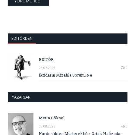
EDITÖRDEN
EDİTÖR
28.07.2026
0
İktidarın Mizahla Sorunu Ne
YAZARLAR
Metin Göksel
03.08.2026
0
Kardeşlikten Müşterekliğe: Ortak Hafızadan