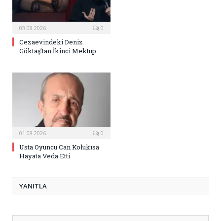
03.08.2026
0
Cezaevindeki Deniz
Göktaş’tan İkinci Mektup
01.08.2026
0
Usta Oyuncu Can Kolukısa
Hayata Veda Etti
YANITLA