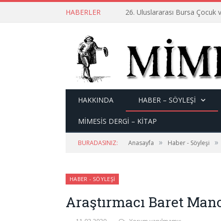
HABERLER
26. Uluslararası Bursa Çocuk v
HAKKINDA
HABER – SÖYLEŞI
MİMESİS DERGİ – KİTAP
»
»
BURADASINIZ:
Anasayfa
Haber - Söyleşi
HABER - SÖYLEŞI
Araştırmacı Baret Mano