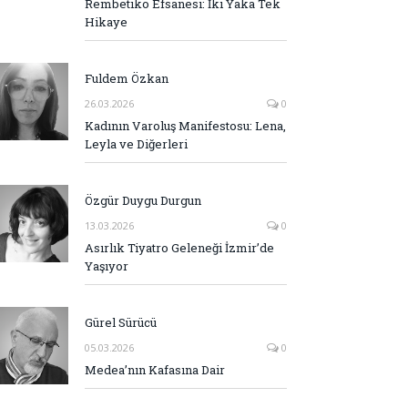
Rembetiko Efsanesi: İki Yaka Tek
Hikaye
Fuldem Özkan
26.03.2026
0
Kadının Varoluş Manifestosu: Lena,
Leyla ve Diğerleri
Özgür Duygu Durgun
13.03.2026
0
Asırlık Tiyatro Geleneği İzmir’de
Yaşıyor
Gürel Sürücü
05.03.2026
0
Medea’nın Kafasına Dair