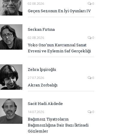
02.08.2026
0
Geçen Sezonun En İyi Oyunları IV
Serkan Fırtına
02.08.2026
0
Yoko Ono’nun Kavramsal Sanat
Evreni ve Eylemin Saf Gerçekliği
Zehra İpşiroğlu
27.07.2026
0
Akran Zorbalığı
Sacit Hadi Akdede
14.07.2026
0
Bağımsız Tiyatroların
Bağımsızlığına Dair Bazı İktisadi
Gözlemler