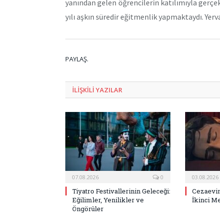
yanından gelen öğrencilerin katılımıyla gerçek
yılı aşkın süredir eğitmenlik yapmaktaydı. Yerv
PAYLAŞ.
ILIŞKILI
YAZILAR
07.08.2026
0
03.08.2026
Tiyatro Festivallerinin Geleceği:
Cezaevin
Eğilimler, Yenilikler ve
İkinci M
Öngörüler