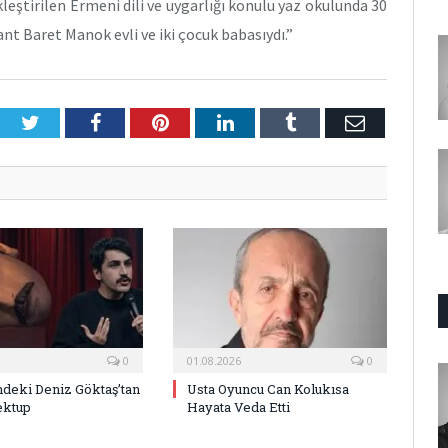
leştirilen Ermeni dili ve uygarlığı konulu yaz okulunda 30
ant Baret Manok evli ve iki çocuk babasıydı.”
Twitter
Facebook
Pinterest
LinkedIn
Tumblr
E-
Posta
0
01.08.2026
0
deki Deniz Göktaş’tan
Usta Oyuncu Can Kolukısa
ektup
Hayata Veda Etti