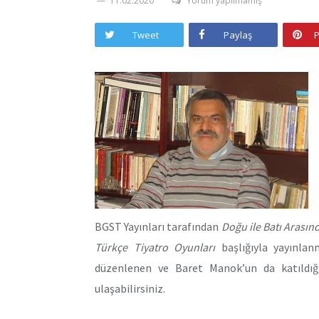
11.02.2020
Yorum yapılmamış
Tweet
Paylaş
P
BGST Yayınları tarafından
Doğu ile Batı Arasın
Türkçe Tiyatro Oyunları
başlığıyla yayınlan
düzenlenen ve Baret Manok’un da katıldığı
ulaşabilirsiniz.