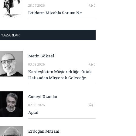
28.07.2026
0
İktidarın Mizahla Sorunu Ne
YAZARLAR
Metin Göksel
03.08.2026
0
Kardeşlikten Müşterekliğe: Ortak
Hafızadan Müşterek Geleceğe
Cüneyt Uzunlar
02.08.2026
0
Aptal
Erdoğan Mitrani