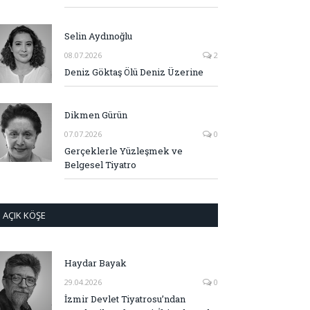
Selin Aydınoğlu
08.07.2026
2
Deniz Göktaş Ölü Deniz Üzerine
Dikmen Gürün
07.07.2026
0
Gerçeklerle Yüzleşmek ve
Belgesel Tiyatro
AÇIK KÖŞE
Haydar Bayak
29.04.2026
0
İzmir Devlet Tiyatrosu’ndan