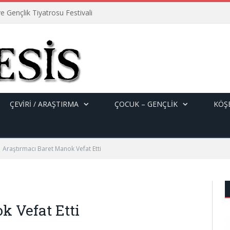
e Gençlik Tiyatrosu Festivali
ÇEVİRİ / ARAŞTIRMA
ÇOCUK – GENÇLIK
KÖŞE
Araştırmacı Baret Manok Vefat Etti
k Vefat Etti