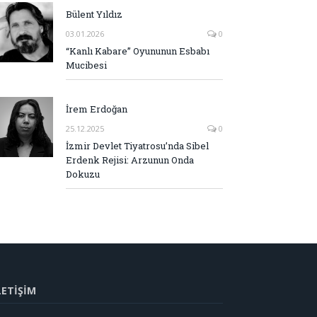
Bülent Yıldız
03.01.2026
0
“Kanlı Kabare” Oyununun Esbabı
Mucibesi
İrem Erdoğan
25.12.2025
0
İzmir Devlet Tiyatrosu’nda Sibel
Erdenk Rejisi: Arzunun Onda
Dokuzu
LETİŞİM