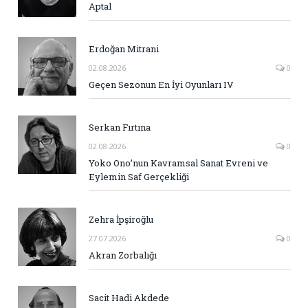
Aptal
Erdoğan Mitrani
02.08.2026
0
Geçen Sezonun En İyi Oyunları IV
Serkan Fırtına
02.08.2026
0
Yoko Ono’nun Kavramsal Sanat Evreni ve
Eylemin Saf Gerçekliği
Zehra İpşiroğlu
27.07.2026
0
Akran Zorbalığı
Sacit Hadi Akdede