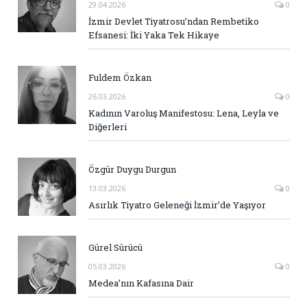
29.04.2026
0
İzmir Devlet Tiyatrosu’ndan Rembetiko
Efsanesi: İki Yaka Tek Hikaye
Fuldem Özkan
26.03.2026
0
Kadının Varoluş Manifestosu: Lena, Leyla ve
Diğerleri
Özgür Duygu Durgun
13.03.2026
0
Asırlık Tiyatro Geleneği İzmir’de Yaşıyor
Gürel Sürücü
05.03.2026
0
Medea’nın Kafasına Dair