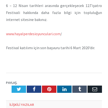
6 – 12 Nisan tarihleri arasında gerçekleşecek 12.Tiyatro
Festivali hakkında daha fazla bilgi için topluluğun
internet sitesine bakınız.
www.hayalperdesioyunculari.com
/
Festival katılımı için son başvuru tarihi 6 Mart 2020’dir.
PAYLAŞ.
Twitter
Facebook
Pinterest
LinkedIn
Tumblr
E-
Posta
ILIŞKILI
YAZILAR