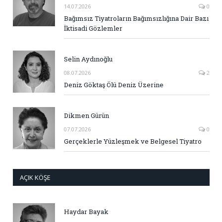
14.07.2026
0
Bağımsız Tiyatroların Bağımsızlığına Dair Bazı
İktisadi Gözlemler
Selin Aydınoğlu
08.07.2026
2
Deniz Göktaş Ölü Deniz Üzerine
Dikmen Gürün
07.07.2026
0
Gerçeklerle Yüzleşmek ve Belgesel Tiyatro
AÇIK KÖŞE
Haydar Bayak