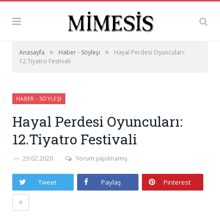
»
»
Anasayfa
Haber - Söyleşi
Hayal Perdesi Oyuncuları:
12.Tiyatro Festivali
HABER - SÖYLEŞI
Hayal Perdesi Oyuncuları:
12.Tiyatro Festivali
29.02.2020
Yorum yapılmamış
Tweet
Paylaş
Pinterest
+