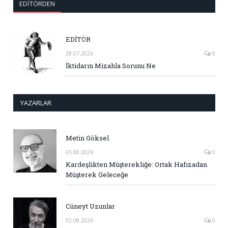
EDITÖRDEN
EDİTÖR
28.07.2026
0
İktidarın Mizahla Sorunu Ne
YAZARLAR
Metin Göksel
03.08.2026
0
Kardeşlikten Müşterekliğe: Ortak Hafızadan
Müşterek Geleceğe
Cüneyt Uzunlar
02.08.2026
0