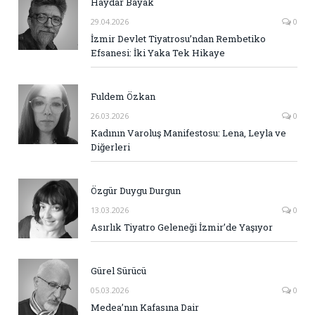
Haydar Bayak
29.04.2026
0
İzmir Devlet Tiyatrosu’ndan Rembetiko
Efsanesi: İki Yaka Tek Hikaye
Fuldem Özkan
26.03.2026
0
Kadının Varoluş Manifestosu: Lena, Leyla ve
Diğerleri
Özgür Duygu Durgun
13.03.2026
0
Asırlık Tiyatro Geleneği İzmir’de Yaşıyor
Gürel Sürücü
05.03.2026
0
Medea’nın Kafasına Dair