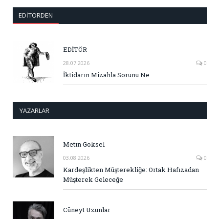
EDITÖRDEN
EDİTÖR
28.07.2026
0
İktidarın Mizahla Sorunu Ne
YAZARLAR
Metin Göksel
03.08.2026
0
Kardeşlikten Müşterekliğe: Ortak Hafızadan
Müşterek Geleceğe
Cüneyt Uzunlar