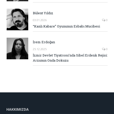
Bülent Yıldız
03.01.2026
0
“Kanlı Kabare” Oyununun Esbabı Mucibesi
İrem Erdoğan
25.12.2025
0
İzmir Devlet Tiyatrosu’nda Sibel Erdenk Rejisi:
Arzunun Onda Dokuzu
HAKKIMIZDA