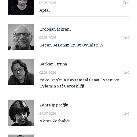
02.08.2026
0
Aptal
Erdoğan Mitrani
02.08.2026
0
Geçen Sezonun En İyi Oyunları IV
Serkan Fırtına
02.08.2026
0
Yoko Ono’nun Kavramsal Sanat Evreni ve
Eylemin Saf Gerçekliği
Zehra İpşiroğlu
27.07.2026
0
Akran Zorbalığı