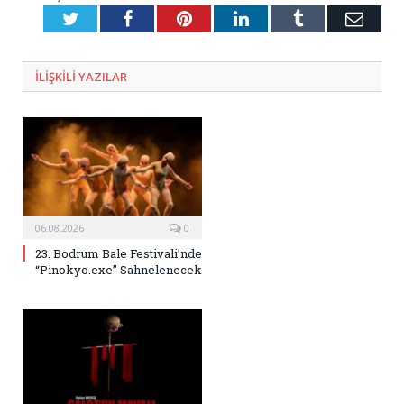
Twitter
Facebook
Pinterest
LinkedIn
Tumblr
E-
Posta
ILIŞKILI
YAZILAR
06.08.2026
0
23. Bodrum Bale Festivali’nde
“Pinokyo.exe” Sahnelenecek