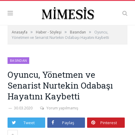
»
»
»
Anasayfa
Haber - Söyleşi
Basından
Oyuncu,
Yönetmen ve Senarist Nurtekin Odabaşı Hayatını Kaybetti
BASINDAN
Oyuncu, Yönetmen ve
Senarist Nurtekin Odabaşı
Hayatını Kaybetti
30.03.2020
Yorum yapılmamış
Tweet
Paylaş
Pinterest
+