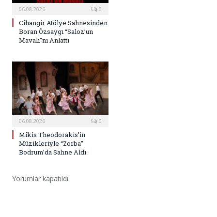
06.08.2026
0
Cihangir Atölye Sahnesinden
Boran Özsaygı “Saloz’un
Mavalı”nı Anlattı
06.08.2026
0
Mikis Theodorakis’in
Müzikleriyle “Zorba”
Bodrum’da Sahne Aldı
Yorumlar kapatıldı.