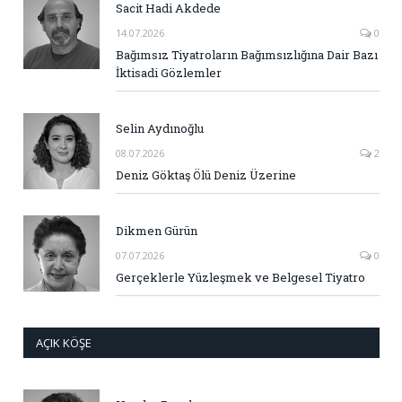
Sacit Hadi Akdede
14.07.2026
0
Bağımsız Tiyatroların Bağımsızlığına Dair Bazı
İktisadi Gözlemler
Selin Aydınoğlu
08.07.2026
2
Deniz Göktaş Ölü Deniz Üzerine
Dikmen Gürün
07.07.2026
0
Gerçeklerle Yüzleşmek ve Belgesel Tiyatro
AÇIK KÖŞE