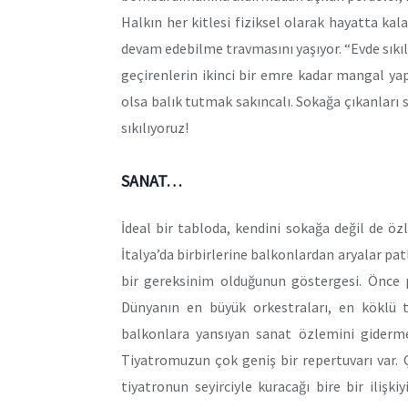
Halkın her kitlesi fiziksel olarak hayatta ka
devam edebilme travmasını yaşıyor. “Evde sıkıl
geçirenlerin ikinci bir emre kadar mangal ya
olsa balık tutmak sakıncalı. Sokağa çıkanları
sıkılıyoruz!
SANAT…
İdeal bir tabloda, kendini sokağa değil de ö
İtalya’da birbirlerine balkonlardan aryalar pa
bir gereksinim olduğunun göstergesi. Önce 
Dünyanın en büyük orkestraları, en köklü ti
balkonlara yansıyan sanat özlemini giderm
Tiyatromuzun çok geniş bir repertuvarı var. Ç
tiyatronun seyirciyle kuracağı bire bir ilişk