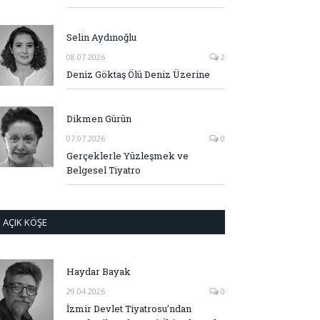
Selin Aydınoğlu
08.07.2026
2
Deniz Göktaş Ölü Deniz Üzerine
Dikmen Gürün
07.07.2026
0
Gerçeklerle Yüzleşmek ve
Belgesel Tiyatro
AÇIK KÖŞE
Haydar Bayak
29.04.2026
0
İzmir Devlet Tiyatrosu’ndan