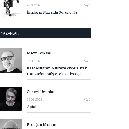
28.07.2026
0
İktidarın Mizahla Sorunu Ne
YAZARLAR
Metin Göksel
03.08.2026
0
Kardeşlikten Müşterekliğe: Ortak
Hafızadan Müşterek Geleceğe
Cüneyt Uzunlar
02.08.2026
0
Aptal
Erdoğan Mitrani