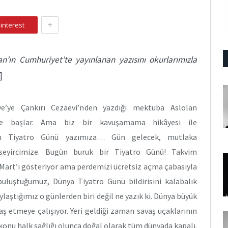
+
interest
’ın Cumhuriyet’te yayınlanan yazısını okurlarımızla
.]
ye’ye Çankırı Cezaevi’nden yazdığı mektuba Aslolan
ye başlar. Ama biz bir kavuşamama hikâyesi ile
ım Tiyatro Günü yazımıza… Gün gelecek, mutlaka
 seyircimize. Bugün buruk bir Tiyatro Günü! Takvim
 Mart’ı gösteriyor ama perdemizi ücretsiz açma çabasıyla
buluştuğumuz, Dünya Tiyatro Günü bildirisini kalabalık
laştığımız o günlerden biri değil ne yazık ki. Dünya büyük
baş etmeye çalışıyor. Yeri geldiği zaman savaş uçaklarının
onu halk sağlığı olunca doğal olarak tüm dünyada kapalı.