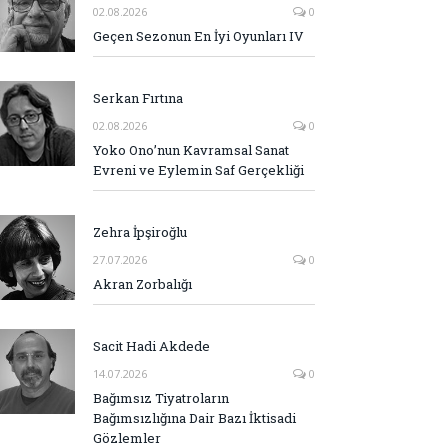
02.08.2026
0
Geçen Sezonun En İyi Oyunları IV
Serkan Fırtına
02.08.2026
0
Yoko Ono’nun Kavramsal Sanat
Evreni ve Eylemin Saf Gerçekliği
Zehra İpşiroğlu
27.07.2026
0
Akran Zorbalığı
Sacit Hadi Akdede
14.07.2026
0
Bağımsız Tiyatroların
Bağımsızlığına Dair Bazı İktisadi
Gözlemler