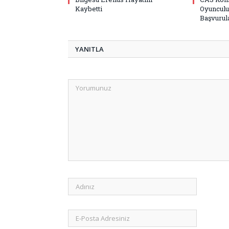
Kaybetti
Oyunculu
Başvurula
YANITLA