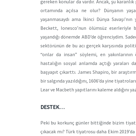
gereken konular da vardır. Ancak, şu karanlık
ortamında açılsa ne olur? Dünyanın yaşadı
yaşanmasaydı ama İkinci Dünya Savaşı’nın y
Beckett, Ionesco’nun ölümsüz eserleriyle b
yaşandığı dönemde ABD’de öğrenciydim. Sadece
sektörünün de bu acı gerçek karşısında polit
“onlar da insan” söylemi, en yakınlarının 
hastalığın sosyal anlamda açtığı yaraları d
başyapıt çıkarttı. James Shapiro, bir araştır
bir salgında yazıldığını, 1606’da yine tiyatrol
Lear ve Macbeth yapıtlarını kaleme aldığını ya
DESTEK…
Peki bu korkunç günler bittiğinde bizim tiya
çıkacak mı? Türk tiyatrosu daha Ekim 2019’da a