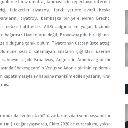
 günlerde biraz umut aşılanması için repertuvar internet
ğı felaketler tiyatroyu farklı yerlere evirdi. Keşke
aralarını, tiyatroyu bambaşka bir yere eviren Brecht,
ir nebze hafiflettik. AIDS salgının en yoğun biçimde
 bağımsız tiyatroların değil, Broadway gibi bir eğlence
ize olduğuna tanık oldum. Tiyatronun üstten üste attığı
ölümüne sessiz kalamayan anaların çığlıkları üzerine
a sahneye taşıdı. Broadway, Angels in America gibi bir
masında Shakespeare’in Venüs ve Adonis şiirinin epidemik
arın kapatılmasıyla ev hapsine mahkûm edilen yazarın, Kral
zmış.
tromuz da evrilecek mi? Yazarlarımızdan yeni başyapıtlar
ltın (!) çağını yaşıyordu, Ekim 2020’de duracak mı, yoksa