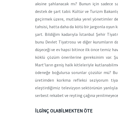
aksine şahlanacak mı? Bunun için sadece sa
destek de şart tabii. Kültür ve Turizm Bakanlı
geçirmek üzere, mutlaka yerel yönetimler de 
tahsisi, hatta daha da kötü bir jargonla oyun 
şart. Bildiğim kadarıyla İstanbul Şehir Tiyatr
bunu Devlet Tiyatrosu ve diğer kurumların d
düşeceği ve ev hapsi bitince ilk önce temiz ha
köklü çözüm önerilerine gereksinim var. Şu
Mart’ların geniş halk kitleleriyle kutlanabil
ödeneğe boğulursa sorunlar çözülür mü? Bu 
üretimden korkma refleksi seziyorum tiy
eleştirdiğimiz televizyon sektörünün yanlışları
serbest rekabet ve reyting çağına yenilmeyec
İLGİNÇ OLABİLMEKTEN ÖTE