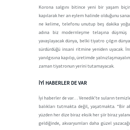
Korona salgını bitince yeni bir yaşam biç
kapılarak her an eylem halinde olduğunu sanan
ne kelime, telefonu unutup beş dakika yoğu
adına biz modernleşme telaşına düşmüş a
yavaşlayacak dünya, belki tiyatro çılgın düny
sürdürdüğü insani ritmine yeniden uyacak. İns
yanılgısına kapılıp, üretimde yalnızlaşmayalı
zaman tiyatronun yerini tutamayacak.
İYİ HABERLER DE VAR
İyi haberler de var… Venedik’te suların temizl
balıkları tutmakta değil, yaşatmakta. “Bir
yüzden her dize biraz eksik her şiir biraz yala
geldiğinde, akvaryumları daha güzel yazacağı