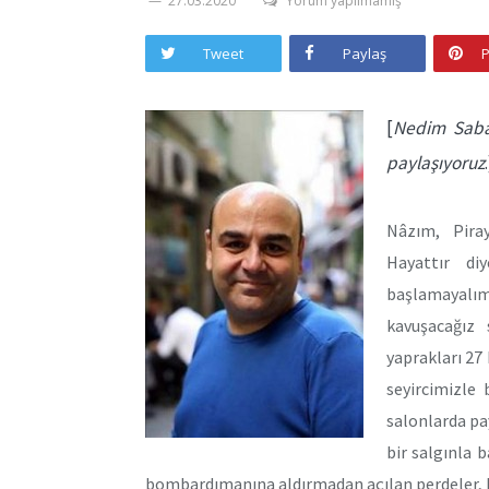
27.03.2020
Yorum yapılmamış
Tweet
Paylaş
P
[
Nedim Saban
paylaşıyoruz
Nâzım, Pira
Hayattır di
başlamayal
kavuşacağız
yaprakları 27
seyircimizle 
salonlarda pay
bir salgınla 
bombardımanına aldırmadan açılan perdeler, k