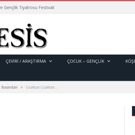
e Gençlik Tiyatrosu Festivali
ÇEVİRİ / ARAŞTIRMA
ÇOCUK – GENÇLIK
KÖŞE
»
Basından
Uzaktan Uzaktan…