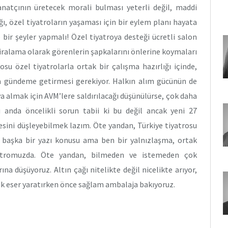
natçının üretecek morali bulması yeterli değil, maddi
ğı, özel tiyatroların yaşaması için bir eylem planı hayata
bir şeyler yapmalı! Özel tiyatroya desteği ücretli salon
kiralama olarak görenlerin şapkalarını önlerine koymaları
osu özel tiyatrolarla ortak bir çalışma hazırlığı içinde,
a gündeme getirmesi gerekiyor. Halkın alım gücünün de
va almak için AVM’lere saldırılacağı düşünülürse, çok daha
 anda öncelikli sorun tabii ki bu değil ancak yeni 27
mesini düşleyebilmek lazım. Öte yandan, Türkiye tiyatrosu
başka bir yazı konusu ama ben bir yalnızlaşma, ortak
atromuzda. Öte yandan, bilmeden ve istemeden çok
na düşüyoruz. Altın çağı nitelikte değil nicelikte arıyor,
ek eser yaratırken önce sağlam ambalaja bakıyoruz.