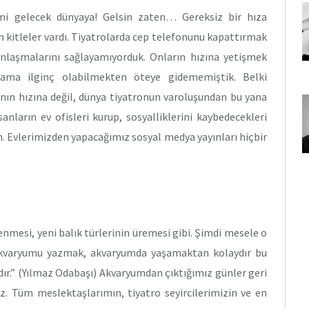
imi gelecek dünyaya! Gelsin zaten… Gereksiz bir hıza
 kitleler vardı. Tiyatrolarda cep telefonunu kapattırmak
nlaşmalarını sağlayamıyorduk. Onların hızına yetişmek
ma ilginç olabilmekten öteye gidememiştik. Belki
anın hızına değil, dünya tiyatronun varoluşundan bu yana
anların ev ofisleri kurup, sosyalliklerini kaybedecekleri
m. Evlerimizden yapacağımız sosyal medya yayınları hiçbir
enmesi, yeni balık türlerinin üremesi gibi. Şimdi mesele o
 akvaryumu yazmak, akvaryumda yaşamaktan kolaydır bu
ndır.” (Yılmaz Odabaşı) Akvaryumdan çıktığımız günler geri
z. Tüm meslektaşlarımın, tiyatro seyircilerimizin ve en