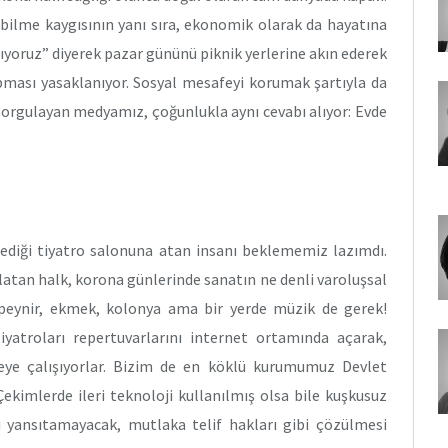
labilme kaygısının yanı sıra, ekonomik olarak da hayatına
ıyoruz” diyerek pazar gününü piknik yerlerine akın ederek
pması yasaklanıyor. Sosyal mesafeyi korumak şartıyla da
 sorgulayan medyamız, çoğunlukla aynı cevabı alıyor: Evde
zlediği tiyatro salonuna atan insanı beklememiz lazımdı.
tlatan halk, korona günlerinde sanatın ne denli varoluşsal
peynir, ekmek, kolonya ama bir yerde müzik de gerek!
yatroları repertuvarlarını internet ortamında açarak,
eye çalışıyorlar. Bizim de en köklü kurumumuz Devlet
ekimlerde ileri teknoloji kullanılmış olsa bile kuşkusuz
iyi yansıtamayacak, mutlaka telif hakları gibi çözülmesi