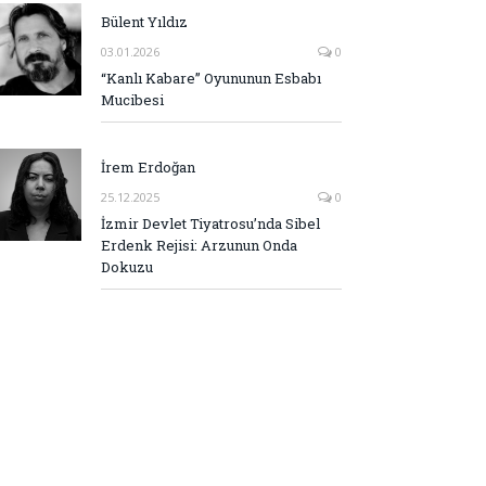
Bülent Yıldız
03.01.2026
0
“Kanlı Kabare” Oyununun Esbabı
Mucibesi
İrem Erdoğan
25.12.2025
0
İzmir Devlet Tiyatrosu’nda Sibel
Erdenk Rejisi: Arzunun Onda
Dokuzu