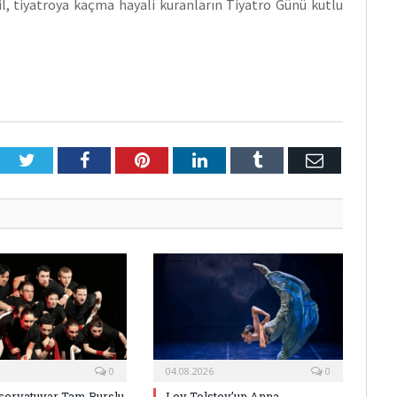
il, tiyatroya kaçma hayali kuranların Tiyatro Günü kutlu
Twitter
Facebook
Pinterest
LinkedIn
Tumblr
E-
Posta
0
04.08.2026
0
ervatuvar Tam Burslu
Lev Tolstoy’un Anna