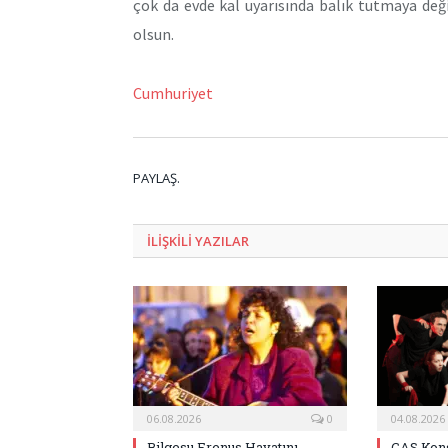
çok da evde kal uyarısında balık tutmaya değ
olsun.
Cumhuriyet
PAYLAŞ.
ILIŞKILI
YAZILAR
06.08.2026
0
04.08.2026
Bilgesu Erenus Hayatını
CAS Kons