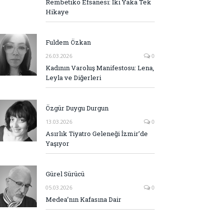
Rembetiko Efsanesi: İki Yaka Tek
Hikaye
Fuldem Özkan
26.03.2026
0
Kadının Varoluş Manifestosu: Lena,
Leyla ve Diğerleri
Özgür Duygu Durgun
13.03.2026
0
Asırlık Tiyatro Geleneği İzmir’de
Yaşıyor
Gürel Sürücü
05.03.2026
0
Medea’nın Kafasına Dair