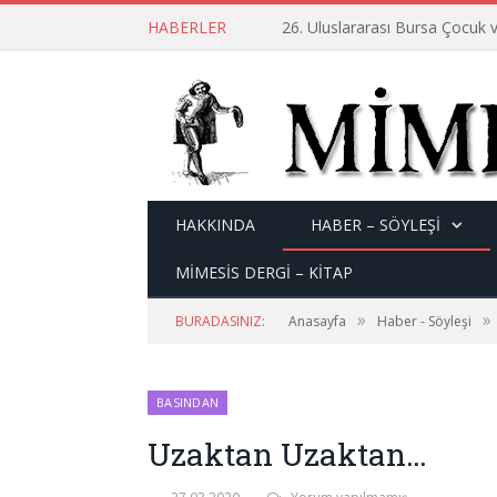
HABERLER
26. Uluslararası Bursa Çocuk v
HAKKINDA
HABER – SÖYLEŞI
MİMESİS DERGİ – KİTAP
»
»
BURADASINIZ:
Anasayfa
Haber - Söyleşi
BASINDAN
Uzaktan Uzaktan…