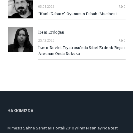
03.01.2026
0
“Kanlı Kabare” Oyununun Esbabı Mucibesi
İrem Erdoğan
25.12.2025
0
İzmir Devlet Tiyatrosu’nda Sibel Erdenk Rejisi:
Arzunun Onda Dokuzu
HAKKIMIZDA
Mimesis Sahne Sanatları Portali 2010 yılının Nisan ayında test