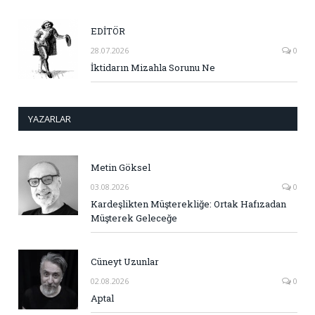
EDİTÖR
28.07.2026
0
İktidarın Mizahla Sorunu Ne
YAZARLAR
Metin Göksel
03.08.2026
0
Kardeşlikten Müşterekliğe: Ortak Hafızadan
Müşterek Geleceğe
Cüneyt Uzunlar
02.08.2026
0
Aptal