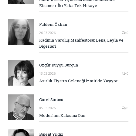
Efsanesi: İki Yaka Tek Hikaye
Fuldem Özkan
26.03.2026
0
Kadının Varoluş Manifestosu: Lena, Leyla ve
Diğerleri
Özgür Duygu Durgun
13.03.2026
0
Asırlık Tiyatro Geleneği İzmir’de Yaşıyor
Gürel Sürücü
05.03.2026
0
Medea’nın Kafasına Dair
Bülent Yıldız