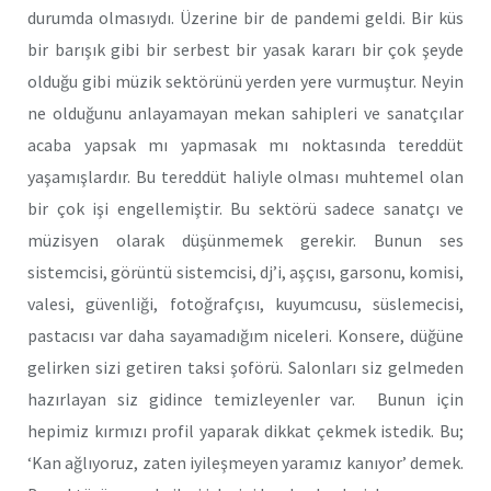
durumda olmasıydı. Üzerine bir de pandemi geldi. Bir küs
bir barışık gibi bir serbest bir yasak kararı bir çok şeyde
olduğu gibi müzik sektörünü yerden yere vurmuştur. Neyin
ne olduğunu anlayamayan mekan sahipleri ve sanatçılar
acaba yapsak mı yapmasak mı noktasında tereddüt
yaşamışlardır. Bu tereddüt haliyle olması muhtemel olan
bir çok işi engellemiştir. Bu sektörü sadece sanatçı ve
müzisyen olarak düşünmemek gerekir. Bunun ses
sistemcisi, görüntü sistemcisi, dj’i, aşçısı, garsonu, komisi,
valesi, güvenliği, fotoğrafçısı, kuyumcusu, süslemecisi,
pastacısı var daha sayamadığım niceleri. Konsere, düğüne
gelirken sizi getiren taksi şoförü. Salonları siz gelmeden
hazırlayan siz gidince temizleyenler var. Bunun için
hepimiz kırmızı profil yaparak dikkat çekmek istedik. Bu;
‘Kan ağlıyoruz, zaten iyileşmeyen yaramız kanıyor’ demek.