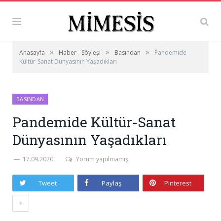
»
»
»
Anasayfa
Haber - Söyleşi
Basından
Pandemide
Kültür-Sanat Dünyasının Yaşadıkları
BASINDAN
Pandemide Kültür-Sanat
Dünyasının Yaşadıkları
17.09.2020
Yorum yapılmamış
Tweet
Paylaş
Pinterest
+