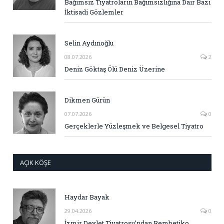
Bağımsız Tiyatroların Bağımsızlığına Dair Bazı
İktisadi Gözlemler
Selin Aydınoğlu
08.07.2026
2
Deniz Göktaş Ölü Deniz Üzerine
Dikmen Gürün
07.07.2026
0
Gerçeklerle Yüzleşmek ve Belgesel Tiyatro
AÇIK KÖŞE
Haydar Bayak
29.04.2026
0
İzmir Devlet Tiyatrosu’ndan Rembetiko