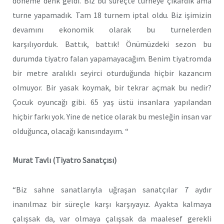
döneme denk geldi. Biz bu süreçte turneye çıkardık ama
turne yapamadık. Tam 18 turnem iptal oldu. Biz işimizin
devamını ekonomik olarak bu turnelerden
karşılıyorduk. Battık, battık! Önümüzdeki sezon bu
durumda tiyatro falan yapamayacağım. Benim tiyatromda
bir metre aralıklı seyirci oturduğunda hiçbir kazancım
olmuyor. Bir yasak koymak, bir tekrar açmak bu nedir?
Çocuk oyuncağı gibi. 65 yaş üstü insanlara yapılandan
hiçbir farkı yok. Yine de netice olarak bu mesleğin insan var
olduğunca, olacağı kanısındayım. “
Murat Tavlı (Tiyatro Sanatçısı)
“Biz sahne sanatlarıyla uğraşan sanatçılar 7 aydır
inanılmaz bir süreçle karşı karşıyayız. Ayakta kalmaya
çalışsak da, var olmaya çalışsak da maalesef gerekli