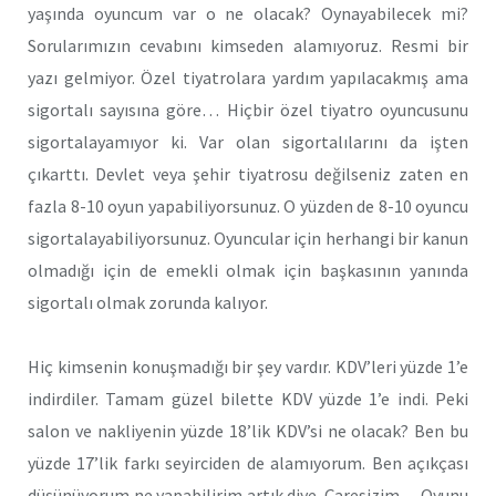
yaşında oyuncum var o ne olacak? Oynayabilecek mi?
Sorularımızın cevabını kimseden alamıyoruz. Resmi bir
yazı gelmiyor. Özel tiyatrolara yardım yapılacakmış ama
sigortalı sayısına göre… Hiçbir özel tiyatro oyuncusunu
sigortalayamıyor ki. Var olan sigortalılarını da işten
çıkarttı. Devlet veya şehir tiyatrosu değilseniz zaten en
fazla 8-10 oyun yapabiliyorsunuz. O yüzden de 8-10 oyuncu
sigortalayabiliyorsunuz. Oyuncular için herhangi bir kanun
olmadığı için de emekli olmak için başkasının yanında
sigortalı olmak zorunda kalıyor.
Hiç kimsenin konuşmadığı bir şey vardır. KDV’leri yüzde 1’e
indirdiler. Tamam güzel bilette KDV yüzde 1’e indi. Peki
salon ve nakliyenin yüzde 18’lik KDV’si ne olacak? Ben bu
yüzde 17’lik farkı seyirciden de alamıyorum. Ben açıkçası
düşünüyorum ne yapabilirim artık diye. Çaresizim… Oyunu