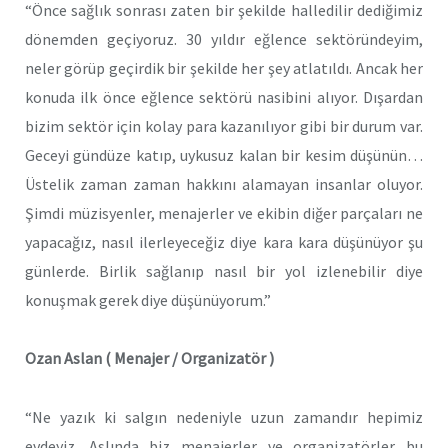
“Önce sağlık sonrası zaten bir şekilde halledilir dediğimiz
dönemden geçiyoruz. 30 yıldır eğlence sektöründeyim,
neler görüp geçirdik bir şekilde her şey atlatıldı. Ancak her
konuda ilk önce eğlence sektörü nasibini alıyor. Dışardan
bizim sektör için kolay para kazanılıyor gibi bir durum var.
Geceyi gündüze katıp, uykusuz kalan bir kesim düşünün…
Üstelik zaman zaman hakkını alamayan insanlar oluyor.
Şimdi müzisyenler, menajerler ve ekibin diğer parçaları ne
yapacağız, nasıl ilerleyeceğiz diye kara kara düşünüyor şu
günlerde. Birlik sağlanıp nasıl bir yol izlenebilir diye
konuşmak gerek diye düşünüyorum.”
Ozan Aslan ( Menajer / Organizatör )
“Ne yazık ki salgın nedeniyle uzun zamandır hepimiz
evdeyiz. Aslında biz menajerler ve organizatörler bu