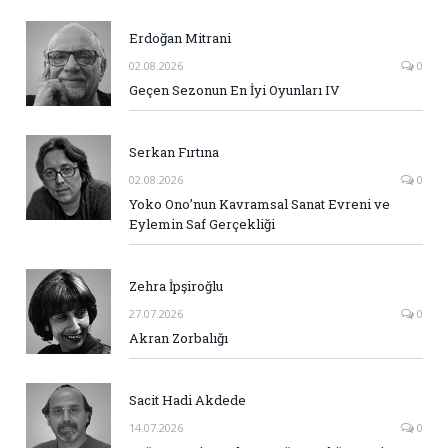
Erdoğan Mitrani
02.08.2026
0
Geçen Sezonun En İyi Oyunları IV
Serkan Fırtına
02.08.2026
0
Yoko Ono’nun Kavramsal Sanat Evreni ve
Eylemin Saf Gerçekliği
Zehra İpşiroğlu
27.07.2026
0
Akran Zorbalığı
Sacit Hadi Akdede
14.07.2026
0