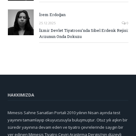
İrem Erdoğan
25.12.2025
0
İzmir Devlet Tiyatrosu’nda Sibel Erdenk Rejisi:
Arzunun Onda Dokuzu
HAKKIMIZDA
Mimesis Sahne Sanatları Portali 2010 yılının Nisan ayında test
yayınını tamamlayıp okuyucusuyla buluşmuştur. Otuz yılı aşkın bir
süredir yayınına devam eden ve tiyatro çevrelerinde saygın bir
yer edinen Mimesis Tiyatro Çeviri Araştırma Dergisi’nin düzeyli