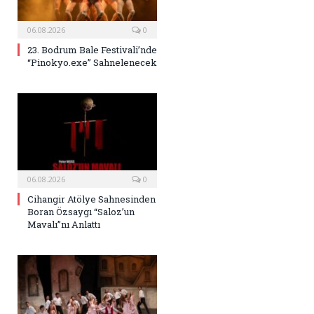
06.08.2026
0
23. Bodrum Bale Festivali’nde
“Pinokyo.exe” Sahnelenecek
06.08.2026
0
Cihangir Atölye Sahnesinden
Boran Özsaygı “Saloz’un
Mavalı”nı Anlattı