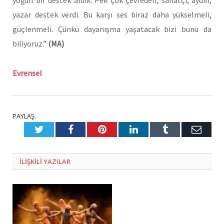
yoğun bir destek aldık. Pek çok çevreden, sanatçı, aydın,
yazar destek verdi. Bu karşı ses biraz daha yükselmeli,
güçlenmeli. Çünkü dayanışma yaşatacak bizi bunu da
biliyoruz.”
(MA)
Evrensel
PAYLAŞ.
Twitter
Facebook
Pinterest
LinkedIn
Tumblr
E-
Posta
ILIŞKILI
YAZILAR