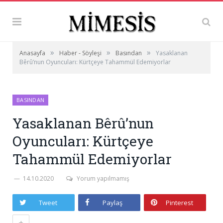
»
»
»
Anasayfa
Haber - Söyleşi
Basından
Yasaklanan
Bêrû’nun Oyuncuları: Kürtçeye Tahammül Edemiyorlar
BASINDAN
Yasaklanan Bêrû’nun
Oyuncuları: Kürtçeye
Tahammül Edemiyorlar
14.10.2020
Yorum yapılmamış
Tweet
Paylaş
Pinterest
+