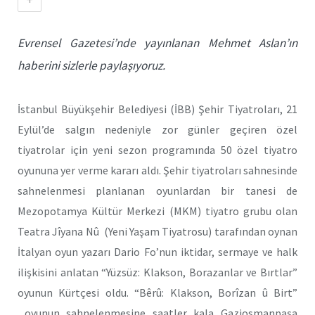
Evrensel Gazetesi’nde yayınlanan Mehmet Aslan’ın
haberini sizlerle paylaşıyoruz.
İstanbul Büyükşehir Belediyesi (İBB) Şehir Tiyatroları, 21
Eylül’de salgın nedeniyle zor günler geçiren özel
tiyatrolar için yeni sezon programında 50 özel tiyatro
oyununa yer verme kararı aldı. Şehir tiyatroları sahnesinde
sahnelenmesi planlanan oyunlardan bir tanesi de
Mezopotamya Kültür Merkezi (MKM) tiyatro grubu olan
Teatra Jîyana Nû (Yeni Yaşam Tiyatrosu) tarafından oynan
İtalyan oyun yazarı Dario Fo’nun iktidar, sermaye ve halk
ilişkisini anlatan “Yüzsüz: Klakson, Borazanlar ve Bırtlar”
oyunun Kürtçesi oldu. “Bêrû: Klakson, Borîzan û Birt”
oyunun sahnelenmesine saatler kala Gaziosmanpaşa