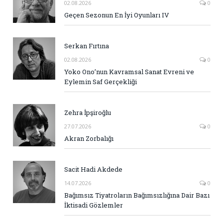
02.08.2026
0
Geçen Sezonun En İyi Oyunları IV
Serkan Fırtına
02.08.2026
0
Yoko Ono’nun Kavramsal Sanat Evreni ve
Eylemin Saf Gerçekliği
Zehra İpşiroğlu
27.07.2026
0
Akran Zorbalığı
Sacit Hadi Akdede
14.07.2026
0
Bağımsız Tiyatroların Bağımsızlığına Dair Bazı
İktisadi Gözlemler