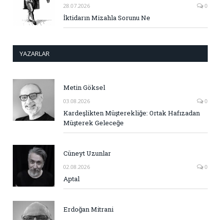
28.07.2026
0
İktidarın Mizahla Sorunu Ne
YAZARLAR
Metin Göksel
03.08.2026
0
Kardeşlikten Müşterekliğe: Ortak Hafızadan
Müşterek Geleceğe
Cüneyt Uzunlar
02.08.2026
0
Aptal
Erdoğan Mitrani