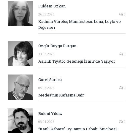
Fuldem Özkan
26.03.2026
0
Kadının Varoluş Manifestosu: Lena, Leyla ve
Diğerleri
Özgür Duygu Durgun
13.03.2026
0
Asırlık Tiyatro Geleneği İzmir’de Yaşıyor
Gürel Sürücü
05.03.2026
0
Medea’nın Kafasına Dair
Bülent Yıldız
03.01.2026
0
“Kanlı Kabare” Oyununun Esbabı Mucibesi