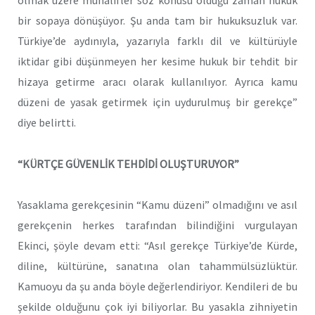
olmak üzere muhalifler söz konusu olduğu zaman hukuk
bir sopaya dönüşüyor. Şu anda tam bir hukuksuzluk var.
Türkiye’de aydınıyla, yazarıyla farklı dil ve kültürüyle
iktidar gibi düşünmeyen her kesime hukuk bir tehdit bir
hizaya getirme aracı olarak kullanılıyor. Ayrıca kamu
düzeni de yasak getirmek için uydurulmuş bir gerekçe”
diye belirtti.
“KÜRTÇE GÜVENLİK TEHDİDİ OLUŞTURUYOR”
Yasaklama gerekçesinin “Kamu düzeni” olmadığını ve asıl
gerekçenin herkes tarafından bilindiğini vurgulayan
Ekinci, şöyle devam etti: “Asıl gerekçe Türkiye’de Kürde,
diline, kültürüne, sanatına olan tahammülsüzlüktür.
Kamuoyu da şu anda böyle değerlendiriyor. Kendileri de bu
şekilde olduğunu çok iyi biliyorlar. Bu yasakla zihniyetin