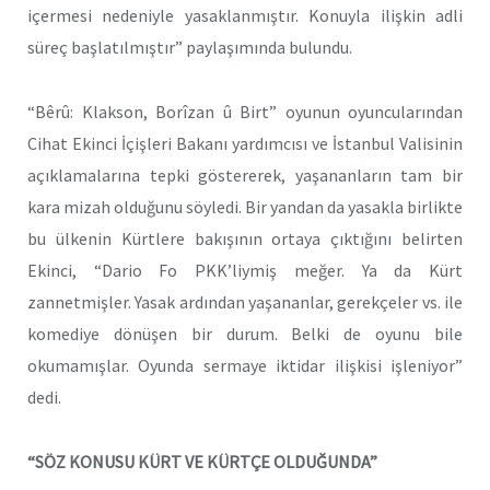
içermesi nedeniyle yasaklanmıştır. Konuyla ilişkin adli
süreç başlatılmıştır” paylaşımında bulundu.
“Bêrû: Klakson, Borîzan û Birt” oyunun oyuncularından
Cihat Ekinci İçişleri Bakanı yardımcısı ve İstanbul Valisinin
açıklamalarına tepki göstererek, yaşananların tam bir
kara mizah olduğunu söyledi. Bir yandan da yasakla birlikte
bu ülkenin Kürtlere bakışının ortaya çıktığını belirten
Ekinci, “Dario Fo PKK’liymiş meğer. Ya da Kürt
zannetmişler. Yasak ardından yaşananlar, gerekçeler vs. ile
komediye dönüşen bir durum. Belki de oyunu bile
okumamışlar. Oyunda sermaye iktidar ilişkisi işleniyor”
dedi.
“SÖZ KONUSU KÜRT VE KÜRTÇE OLDUĞUNDA”