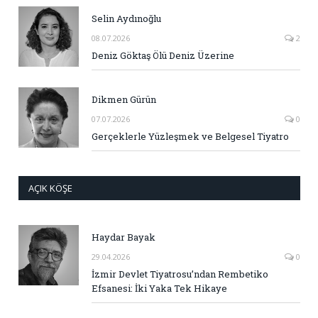
Selin Aydınoğlu
08.07.2026
2
Deniz Göktaş Ölü Deniz Üzerine
Dikmen Gürün
07.07.2026
0
Gerçeklerle Yüzleşmek ve Belgesel Tiyatro
AÇIK KÖŞE
Haydar Bayak
29.04.2026
0
İzmir Devlet Tiyatrosu’ndan Rembetiko
Efsanesi: İki Yaka Tek Hikaye