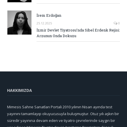
İrem Erdoğan
25.12.2025
0
İzmir Devlet Tiyatrosu’nda Sibel Erdenk Rejisi:
Arzunun Onda Dokuzu
HAKKIMIZDA
Mimesis Sahne Sanatları Portali 2010 yılının Nisan ayında test
yayınını tamamlayıp okuyucusuyla buluşmuştur. Otuz yılı aşkın bir
süredir yayınına devam eden ve tiyatro çevrelerinde saygın bir