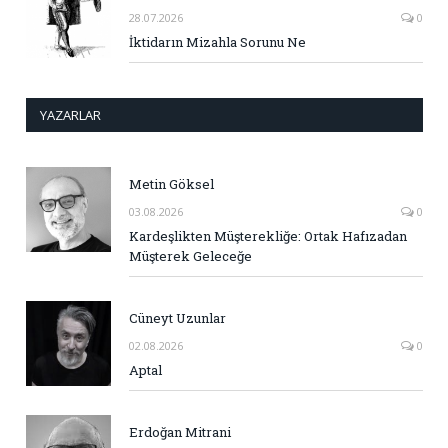
28.07.2026
0
İktidarın Mizahla Sorunu Ne
YAZARLAR
Metin Göksel
03.08.2026
0
Kardeşlikten Müşterekliğe: Ortak Hafızadan
Müşterek Geleceğe
Cüneyt Uzunlar
02.08.2026
0
Aptal
Erdoğan Mitrani