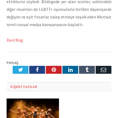
ettiklerini söyledi. Bildirgede yer alan isimler, sektördeki
diğer insanları da LGBTİ+ oyuncularla birlikte dayanışarak
değişim ve eşit fırsatlar talep etmeye teşvik eden #Actout
isimli sosyal medya kampanyasını başlattı.
BantMag
PAYLAŞ.
Twitter
Facebook
Pinterest
LinkedIn
Tumblr
E-
Posta
ILIŞKILI
YAZILAR