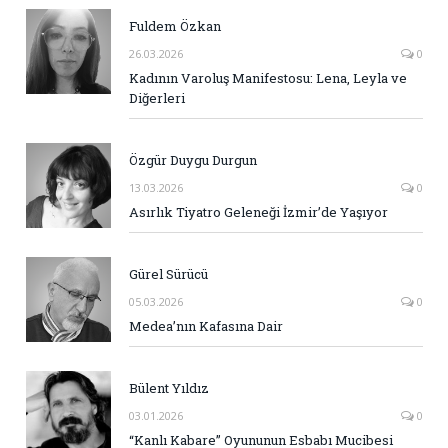
Fuldem Özkan
26.03.2026
0
Kadının Varoluş Manifestosu: Lena, Leyla ve
Diğerleri
Özgür Duygu Durgun
13.03.2026
0
Asırlık Tiyatro Geleneği İzmir’de Yaşıyor
Gürel Sürücü
05.03.2026
0
Medea’nın Kafasına Dair
Bülent Yıldız
03.01.2026
0
“Kanlı Kabare” Oyununun Esbabı Mucibesi