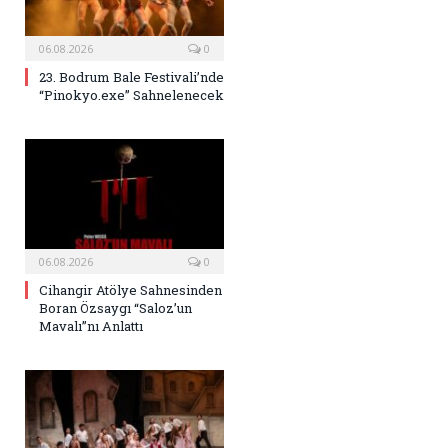
06.08.2026
0
23. Bodrum Bale Festivali’nde
“Pinokyo.exe” Sahnelenecek
06.08.2026
0
Cihangir Atölye Sahnesinden
Boran Özsaygı “Saloz’un
Mavalı”nı Anlattı