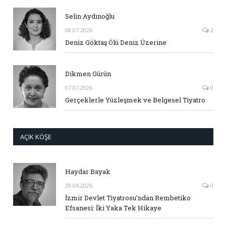
Selin Aydınoğlu
08.07.2026
2
Deniz Göktaş Ölü Deniz Üzerine
Dikmen Gürün
07.07.2026
0
Gerçeklerle Yüzleşmek ve Belgesel Tiyatro
AÇIK KÖŞE
Haydar Bayak
29.04.2026
0
İzmir Devlet Tiyatrosu’ndan Rembetiko
Efsanesi: İki Yaka Tek Hikaye