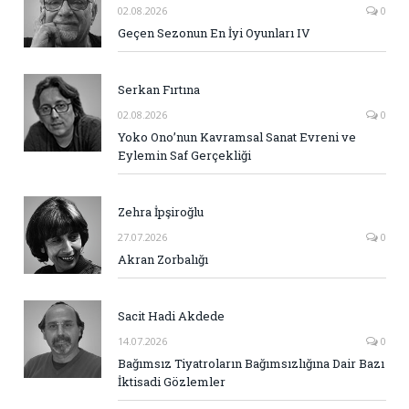
02.08.2026
0
Geçen Sezonun En İyi Oyunları IV
Serkan Fırtına
02.08.2026
0
Yoko Ono’nun Kavramsal Sanat Evreni ve
Eylemin Saf Gerçekliği
Zehra İpşiroğlu
27.07.2026
0
Akran Zorbalığı
Sacit Hadi Akdede
14.07.2026
0
Bağımsız Tiyatroların Bağımsızlığına Dair Bazı
İktisadi Gözlemler