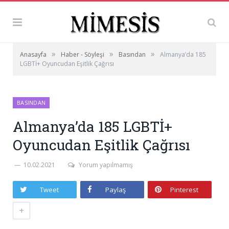
»
»
»
Anasayfa
Haber - Söyleşi
Basından
Almanya’da 185
LGBTİ+ Oyuncudan Eşitlik Çağrısı
BASINDAN
Almanya’da 185 LGBTİ+
Oyuncudan Eşitlik Çağrısı
10.02.2021
Yorum yapılmamış
Tweet
Paylaş
Pinterest
+