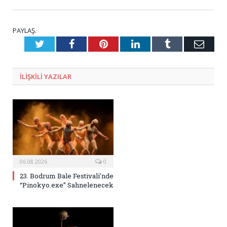
PAYLAŞ.
Twitter
Facebook
Pinterest
LinkedIn
Tumblr
E-
Posta
ILIŞKILI
YAZILAR
06.08.2026
0
23. Bodrum Bale Festivali’nde
“Pinokyo.exe” Sahnelenecek