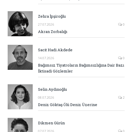
Zehra İpşiroğlu
27.07.2026
0
Akran Zorbalığı
Sacit Hadi Akdede
14.07.2026
0
Bağımsız Tiyatroların Bağımsızlığına Dair Bazı
İktisadi Gözlemler
Selin Aydınoğlu
08.07.2026
2
Deniz Göktaş Ölü Deniz Üzerine
Dikmen Gürün
07.07.2026
0