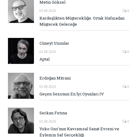
Metin Göksel
03.08.2026
0
Kardeşlikten Müşterekliğe: Ortak Hafızadan
Müşterek Geleceğe
Cüneyt Uzunlar
02.08.2026
0
Aptal
Erdoğan Mitrani
02.08.2026
0
Geçen Sezonun En İyi Oyunları IV
Serkan Fırtına
02.08.2026
0
Yoko Ono’nun Kavramsal Sanat Evreni ve
Eylemin Saf Gerçekliği