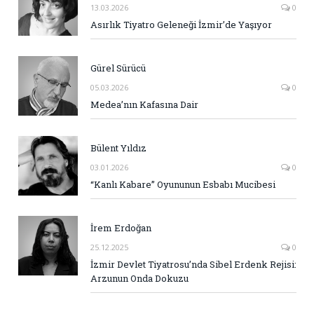
13.03.2026
0
Asırlık Tiyatro Geleneği İzmir’de Yaşıyor
Gürel Sürücü
05.03.2026
0
Medea’nın Kafasına Dair
Bülent Yıldız
03.01.2026
0
“Kanlı Kabare” Oyununun Esbabı Mucibesi
İrem Erdoğan
25.12.2025
0
İzmir Devlet Tiyatrosu’nda Sibel Erdenk Rejisi:
Arzunun Onda Dokuzu