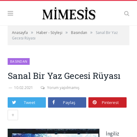
»
»
»
Anasayfa
Haber - Söyleşi
Basından
Sanal Bir Yaz
Gecesi Rüyası
BASINDAN
Sanal Bir Yaz Gecesi Rüyası
10.02.2021
Yorum yapılmamış
Tweet
Paylaş
Pinterest
+
İngiliz