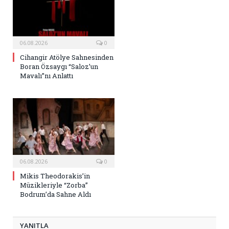
06.08.2026
0
Cihangir Atölye Sahnesinden
Boran Özsaygı “Saloz’un
Mavalı”nı Anlattı
06.08.2026
0
Mikis Theodorakis’in
Müzikleriyle “Zorba”
Bodrum’da Sahne Aldı
YANITLA