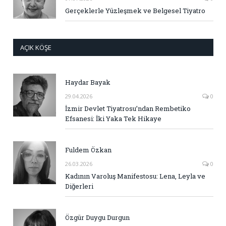
Gerçeklerle Yüzleşmek ve Belgesel Tiyatro
AÇIK KÖŞE
Haydar Bayak
29.04.2026
0
İzmir Devlet Tiyatrosu’ndan Rembetiko
Efsanesi: İki Yaka Tek Hikaye
Fuldem Özkan
26.03.2026
0
Kadının Varoluş Manifestosu: Lena, Leyla ve
Diğerleri
Özgür Duygu Durgun