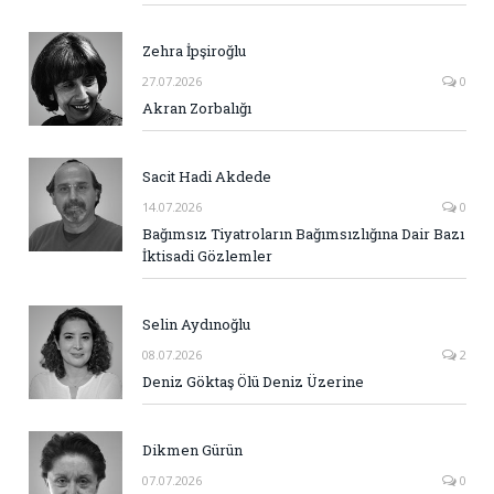
Zehra İpşiroğlu
27.07.2026
0
Akran Zorbalığı
Sacit Hadi Akdede
14.07.2026
0
Bağımsız Tiyatroların Bağımsızlığına Dair Bazı
İktisadi Gözlemler
Selin Aydınoğlu
08.07.2026
2
Deniz Göktaş Ölü Deniz Üzerine
Dikmen Gürün
07.07.2026
0