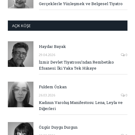
Gerçeklerle Yüzleşmek ve Belgesel Tiyatro
AÇIK KÖŞE
Haydar Bayak
29.04.2026
0
İzmir Devlet Tiyatrosu’ndan Rembetiko
Efsanesi: İki Yaka Tek Hikaye
Fuldem Özkan
26.03.2026
0
Kadının Varoluş Manifestosu: Lena, Leyla ve
Diğerleri
Özgür Duygu Durgun