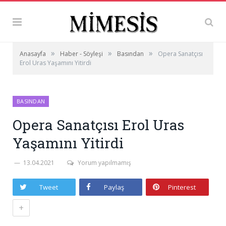
»
»
»
Anasayfa
Haber - Söyleşi
Basından
Opera Sanatçısı
Erol Uras Yaşamını Yitirdi
BASINDAN
Opera Sanatçısı Erol Uras
Yaşamını Yitirdi
13.04.2021
Yorum yapılmamış
Tweet
Paylaş
Pinterest
+