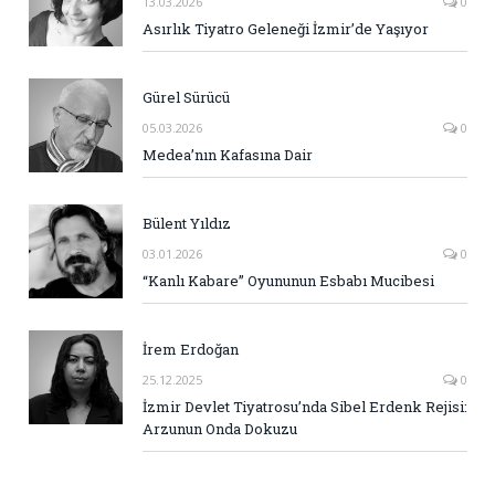
13.03.2026
0
Asırlık Tiyatro Geleneği İzmir’de Yaşıyor
Gürel Sürücü
05.03.2026
0
Medea’nın Kafasına Dair
Bülent Yıldız
03.01.2026
0
“Kanlı Kabare” Oyununun Esbabı Mucibesi
İrem Erdoğan
25.12.2025
0
İzmir Devlet Tiyatrosu’nda Sibel Erdenk Rejisi:
Arzunun Onda Dokuzu