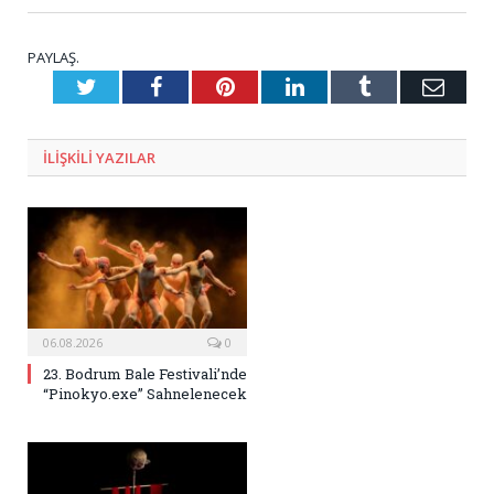
PAYLAŞ.
Twitter
Facebook
Pinterest
LinkedIn
Tumblr
E-
Posta
ILIŞKILI
YAZILAR
06.08.2026
0
23. Bodrum Bale Festivali’nde
“Pinokyo.exe” Sahnelenecek