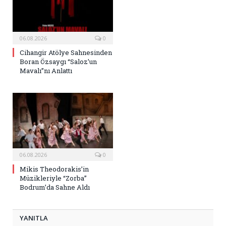
06.08.2026
0
Cihangir Atölye Sahnesinden
Boran Özsaygı “Saloz’un
Mavalı”nı Anlattı
06.08.2026
0
Mikis Theodorakis’in
Müzikleriyle “Zorba”
Bodrum’da Sahne Aldı
YANITLA