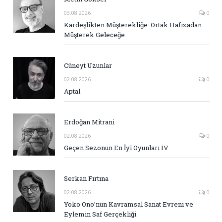
03.08.2026
0
Kardeşlikten Müşterekliğe: Ortak Hafızadan
Müşterek Geleceğe
Cüneyt Uzunlar
02.08.2026
0
Aptal
Erdoğan Mitrani
02.08.2026
0
Geçen Sezonun En İyi Oyunları IV
Serkan Fırtına
02.08.2026
0
Yoko Ono’nun Kavramsal Sanat Evreni ve
Eylemin Saf Gerçekliği