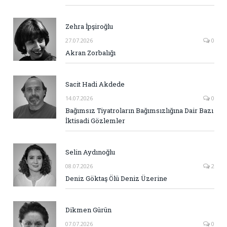
Zehra İpşiroğlu
27.07.2026
0
Akran Zorbalığı
Sacit Hadi Akdede
14.07.2026
0
Bağımsız Tiyatroların Bağımsızlığına Dair Bazı
İktisadi Gözlemler
Selin Aydınoğlu
08.07.2026
2
Deniz Göktaş Ölü Deniz Üzerine
Dikmen Gürün
07.07.2026
0