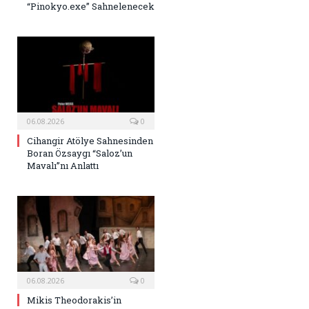
“Pinokyo.exe” Sahnelenecek
06.08.2026
0
Cihangir Atölye Sahnesinden
Boran Özsaygı “Saloz’un
Mavalı”nı Anlattı
06.08.2026
0
Mikis Theodorakis’in