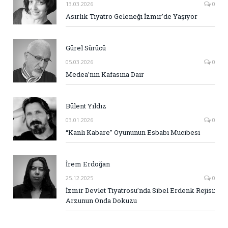
13.03.2026
0
Asırlık Tiyatro Geleneği İzmir’de Yaşıyor
Gürel Sürücü
05.03.2026
0
Medea’nın Kafasına Dair
Bülent Yıldız
03.01.2026
0
“Kanlı Kabare” Oyununun Esbabı Mucibesi
İrem Erdoğan
25.12.2025
0
İzmir Devlet Tiyatrosu’nda Sibel Erdenk Rejisi:
Arzunun Onda Dokuzu