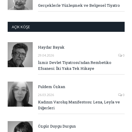
Gerçeklerle Yüzleşmek ve Belgesel Tiyatro
AÇIK KÖŞE
Haydar Bayak
29.04.2026
0
İzmir Devlet Tiyatrosu’ndan Rembetiko
Efsanesi: İki Yaka Tek Hikaye
Fuldem Özkan
26.03.2026
0
Kadının Varoluş Manifestosu: Lena, Leyla ve
Diğerleri
Özgür Duygu Durgun