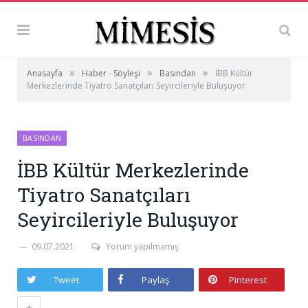
»
»
»
Anasayfa
Haber - Söyleşi
Basından
İBB Kültür
Merkezlerinde Tiyatro Sanatçıları Seyircileriyle Buluşuyor
BASINDAN
İBB Kültür Merkezlerinde
Tiyatro Sanatçıları
Seyircileriyle Buluşuyor
09.07.2021
Yorum yapılmamış
Tweet
Paylaş
Pinterest
+