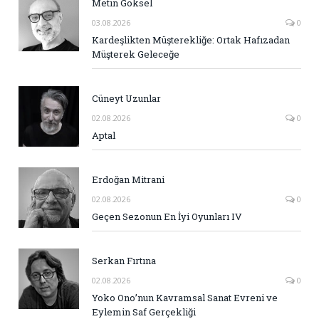
Metin Göksel
03.08.2026
0
Kardeşlikten Müşterekliğe: Ortak Hafızadan
Müşterek Geleceğe
Cüneyt Uzunlar
02.08.2026
0
Aptal
Erdoğan Mitrani
02.08.2026
0
Geçen Sezonun En İyi Oyunları IV
Serkan Fırtına
02.08.2026
0
Yoko Ono’nun Kavramsal Sanat Evreni ve
Eylemin Saf Gerçekliği