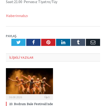
Saat:21.00 Pervasız Tiyatro/Tüy
Haberinnabzı
PAYLAŞ.
Twitter
Facebook
Pinterest
LinkedIn
Tumblr
E-
Posta
ILIŞKILI
YAZILAR
06.08.2026
0
23. Bodrum Bale Festivali’nde