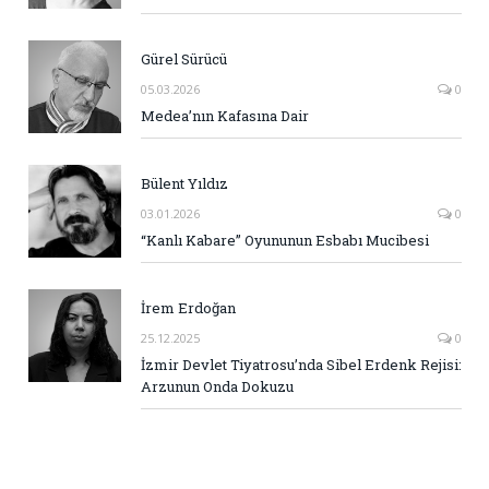
Gürel Sürücü
05.03.2026
0
Medea’nın Kafasına Dair
Bülent Yıldız
03.01.2026
0
“Kanlı Kabare” Oyununun Esbabı Mucibesi
İrem Erdoğan
25.12.2025
0
İzmir Devlet Tiyatrosu’nda Sibel Erdenk Rejisi:
Arzunun Onda Dokuzu