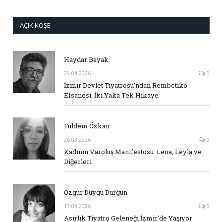
AÇIK KÖŞE
Haydar Bayak
29.04.2026
0
İzmir Devlet Tiyatrosu’ndan Rembetiko
Efsanesi: İki Yaka Tek Hikaye
Fuldem Özkan
26.03.2026
0
Kadının Varoluş Manifestosu: Lena, Leyla ve
Diğerleri
Özgür Duygu Durgun
13.03.2026
0
Asırlık Tiyatro Geleneği İzmir’de Yaşıyor