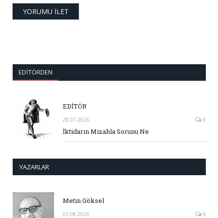
EDITÖRDEN
EDİTÖR
28.07.2026
0
İktidarın Mizahla Sorunu Ne
YAZARLAR
Metin Göksel
03.08.2026
0