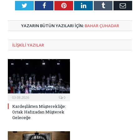
Twitter
Facebook
Pinterest
LinkedIn
Tumblr
E-
Posta
YAZARIN BÜTÜN YAZILARI IÇIN:
BAHAR ÇUHADAR
ILIŞKILI
YAZILAR
03.08.2026
0
Kardeşlikten Müşterekliğe:
Ortak Hafızadan Müşterek
Geleceğe