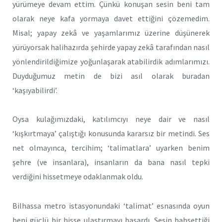
yürümeye devam ettim. Çünkü konuşan sesin beni tam
olarak neye kafa yormaya davet ettiğini çözemedim.
Misal; yapay zekâ ve yaşamlarımız üzerine düşünerek
yürüyorsak halihazırda şehirde yapay zekâ tarafından nasıl
yönlendirildiğimize yoğunlaşarak atabilirdik adımlarımızı.
Duyduğumuz metin de bizi asıl olarak buradan
‘kaşıyabilirdi’.
Oysa kulağımızdaki, katılımcıyı neye dair ve nasıl
‘kışkırtmaya’ çalıştığı konusunda kararsız bir metindi. Ses
net olmayınca, tercihim; ‘talimatlara’ uyarken benim
şehre (ve insanlara), insanların da bana nasıl tepki
verdiğini hissetmeye odaklanmak oldu.
Bilhassa metro istasyonundaki ‘talimat’ esnasında oyun
beni güçlü bir hisse ulaştırmayı başardı. Sesin bahsettiği