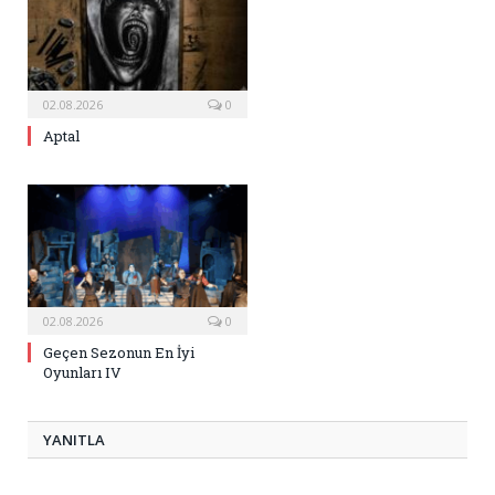
02.08.2026
0
Aptal
02.08.2026
0
Geçen Sezonun En İyi
Oyunları IV
YANITLA