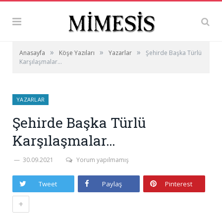
»
»
»
Anasayfa
Köşe Yazıları
Yazarlar
Şehirde Başka Türlü
Karşılaşmalar…
YAZARLAR
Şehirde Başka Türlü
Karşılaşmalar…
30.09.2021
Yorum yapılmamış
Tweet
Paylaş
Pinterest
+