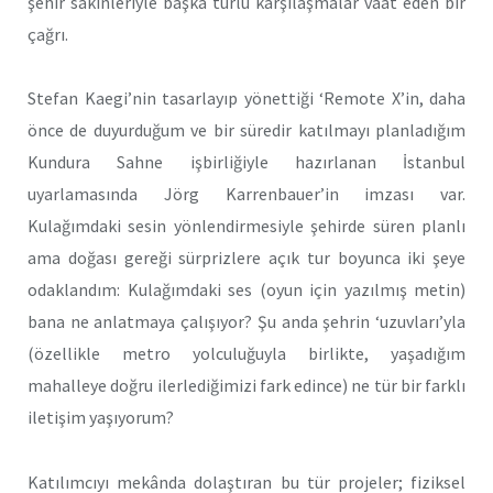
şehir sakinleriyle başka türlü karşılaşmalar vaat eden bir
çağrı.
Stefan Kaegi’nin tasarlayıp yönettiği ‘Remote X’in, daha
önce de duyurduğum ve bir süredir katılmayı planladığım
Kundura Sahne işbirliğiyle hazırlanan İstanbul
uyarlamasında Jörg Karrenbauer’in imzası var.
Kulağımdaki sesin yönlendirmesiyle şehirde süren planlı
ama doğası gereği sürprizlere açık tur boyunca iki şeye
odaklandım: Kulağımdaki ses (oyun için yazılmış metin)
bana ne anlatmaya çalışıyor? Şu anda şehrin ‘uzuvları’yla
(özellikle metro yolculuğuyla birlikte, yaşadığım
mahalleye doğru ilerlediğimizi fark edince) ne tür bir farklı
iletişim yaşıyorum?
Katılımcıyı mekânda dolaştıran bu tür projeler; fiziksel