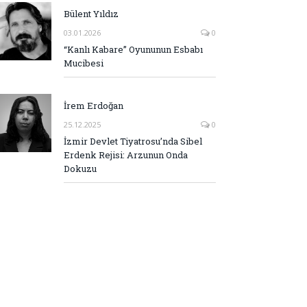
Bülent Yıldız
03.01.2026
0
“Kanlı Kabare” Oyununun Esbabı
Mucibesi
İrem Erdoğan
25.12.2025
0
İzmir Devlet Tiyatrosu’nda Sibel
Erdenk Rejisi: Arzunun Onda
Dokuzu