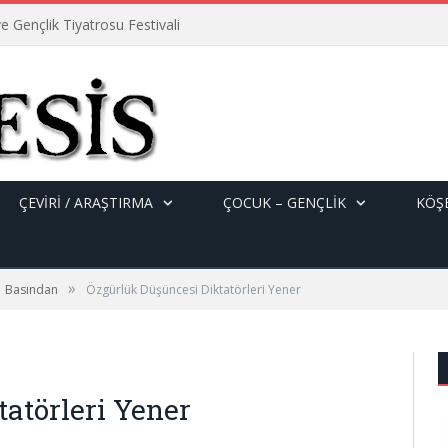
e Gençlik Tiyatrosu Festivali
ÇEVİRİ / ARAŞTIRMA
ÇOCUK – GENÇLIK
KÖŞE
»
Basından
Özgürlük Düşüncesi Diktatörleri Yener
atörleri Yener