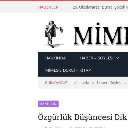
HABERLER
26. Uluslararası Bursa Çocuk v
HAKKINDA
HABER – SÖYLEŞI
MİMESİS DERGİ – KİTAP
»
»
BURADASINIZ:
Anasayfa
Haber - Söyleşi
BASINDAN
Özgürlük Düşüncesi Dikt