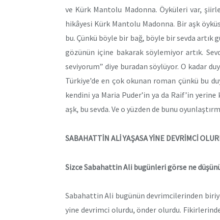
ve Kürk Mantolu Madonna. Öyküleri var, şiirle
hikâyesi Kürk Mantolu Madonna. Bir aşk öykü
bu. Çünkü böyle bir bağ, böyle bir sevda artık 
gözünün içine bakarak söylemiyor artık. Sevda
seviyorum” diye buradan söylüyor. O kadar d
Türkiye’de en çok okunan roman çünkü bu duya
kendini ya Maria Puder’in ya da Raif’in yerine
aşk, bu sevda. Ve o yüzden de bunu oyunlaştırm
SABAHATTİN ALİ YAŞASA YİNE DEVRİMCİ OLU
Sizce Sabahattin Ali bugünleri görse ne düşün
Sabahattin Ali bugünün devrimcilerinden biriy
yine devrimci olurdu, önder olurdu. Fikirlerin