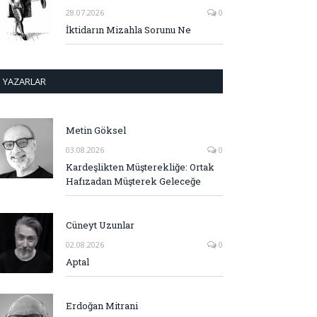
28.07.2026
0
İktidarın Mizahla Sorunu Ne
YAZARLAR
Metin Göksel
03.08.2026
0
Kardeşlikten Müşterekliğe: Ortak
Hafızadan Müşterek Geleceğe
Cüneyt Uzunlar
02.08.2026
0
Aptal
Erdoğan Mitrani