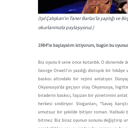
(Işıl Çalışkan’ın Taner Barlas’la yaptığı ve 
okurlarımızla paylaşıyoruz.)
1984’le başlayalım istiyorum, bugün bu oyunu
Biz oyunu 6 sene önce kotardık. O dönemde de 
George Orwell’ın yazdığı distopik bir hikâye ve
baskısı altındaki bir rejimi anlatıyor. Dün
Okyanusya’da geçiyor olay. Okyanusya, İngilte
biraderin baskıcı, faşizan bir yönetimini anlat
herkesi sindiriyor. Sloganları, “Savaş barışt
umutsuz bir şekilde bitiyor roman. Halbuki 
bitmez. Biz biraz oyunun sonunu değiştirip um