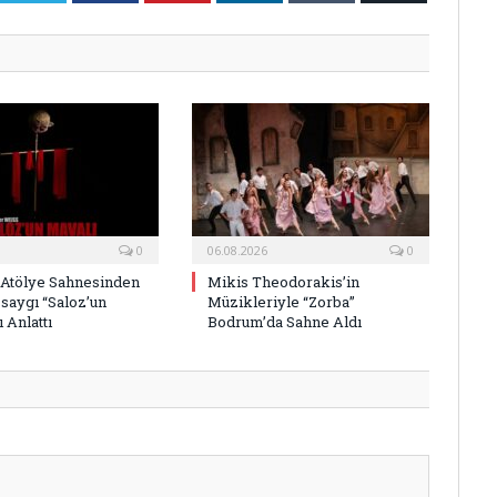
Posta
0
06.08.2026
0
 Atölye Sahnesinden
Mikis Theodorakis’in
saygı “Saloz’un
Müzikleriyle “Zorba”
 Anlattı
Bodrum’da Sahne Aldı