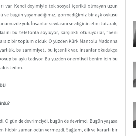
ri var. Kendi deyimiyle tek sosyal içerikli olmayan uzun
sü ve bugün yaşamadığımız, görmediğimiz bir aşk öyküsü
günümüzde yok. İnsanlar sevdasını sevdiğinin elini tutarak,
sını bu telefonla söylüyor, karşılıklı oturuyorlar, “Seni
uyarsız bir toplum olduk. O yüzden Kürk Mantolu Madonna
rlılık, bu samimiyet, bu içtenlik var. İnsanlar okudukça
 koyup bu aşkı tadıyor. Bu yüzden önemliydi benim için bu
ak istedim.
RDU
ürdü?
di. O gün de devrimciydi, bugün de devrimci. Bugün yaşasa
den hiçbir zaman ödün vermezdi. Sağlam, dik ve kararlı bir