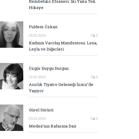
Rembetiko Efsanesi: İki Yaka Tek
Hikaye
Fuldem Özkan
26.03.2026
0
Kadının Varoluş Manifestosu: Lena,
Leyla ve Diğerleri
Özgür Duygu Durgun
13.03.2026
0
Asırlık Tiyatro Geleneği İzmir’de
Yaşıyor
Gürel Sürücü
05.03.2026
0
Medea’nın Kafasına Dair