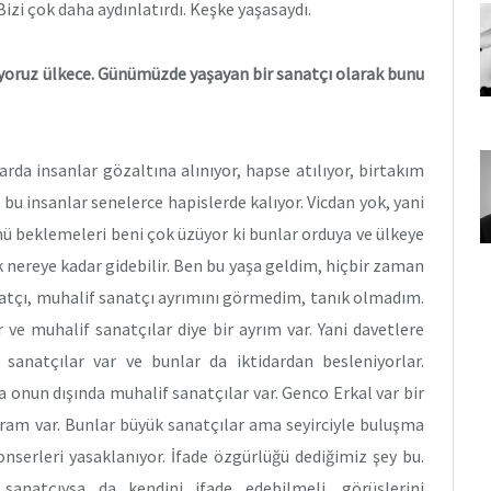
Bizi çok daha aydınlatırdı. Keşke yaşasaydı.
ıyoruz ülkece. Günümüzde yaşayan bir sanatçı olarak bunu
arda insanlar gözaltına alınıyor, hapse atılıyor, birtakım
 bu insanlar senelerce hapislerde kalıyor. Vicdan yok, yani
ü beklemeleri beni çok üzüyor ki bunlar orduya ve ülkeye
ık nereye kadar gidebilir. Ben bu yaşa geldim, hiçbir zaman
natçı, muhalif sanatçı ayrımını görmedim, tanık olmadım.
 ve muhalif sanatçılar diye bir ayrım var. Yani davetlere
sanatçılar var ve bunlar da iktidardan besleniyorlar.
a onun dışında muhalif sanatçılar var. Genco Erkal var bir
yram var. Bunlar büyük sanatçılar ama seyirciyle buluşma
onserleri yasaklanıyor. İfade özgürlüğü dediğimiz şey bu.
sanatçıysa da kendini ifade edebilmeli, görüşlerini