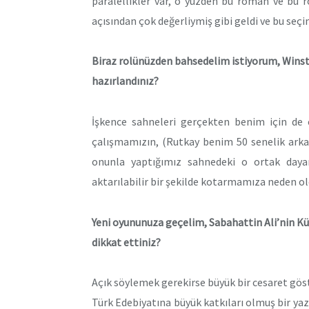
paralellikler var, o yüzden bu roman ve bu 
açısından çok değerliymiş gibi geldi ve bu seçi
Biraz rolünüzden bahsedelim istiyorum, Winsto
hazırlandınız?
İşkence sahneleri gerçekten benim için de 
çalışmamızın, (Rutkay benim 50 senelik arka
onunla yaptığımız sahnedeki o ortak dayan
aktarılabilir bir şekilde kotarmamıza neden ol
Yeni oyununuza geçelim, Sabahattin Ali’nin K
dikkat ettiniz?
Açık söylemek gerekirse büyük bir cesaret gös
Türk Edebiyatına büyük katkıları olmuş bir yaz