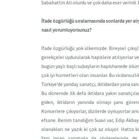
Sabahattin Ali olurdu ve çok daha eser verirdi. 
İfade özgürlüğü sıralamasında sonlarda yer al
nasıl yorumluyorsunuz?
İfade özgürlüğü yok ülkemizde. Bireysel çıkışl
gerekçeler uydurularak hapislere atılıyorlar ve
bugün yaşlı başlı subayların hapishanede ölüm
çok iyi hizmetleri olan insanlar. Bu vicdansızl
Türkiye’de yandaş sanatçı, iktidardan yana sa
Bu dönemde ilk defa iktidara yakın sanatçılar
giden, iktidarın yanında olmayı şans gören 
Konserlere çıkıyorlar, dizilerde oynuyorlar am
efsane. Benim tanıdığım Suavi var, Edip Akba
olanakları ne yazık ki çok az oluyor. Hatta k
Yani insan sanatıyla da söylemleriyle de 