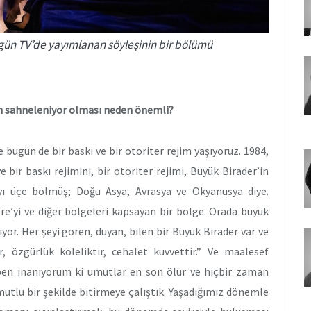
Birgün TV’de yayımlanan söyleşinin bir bölümü
n sahneleniyor olması neden önemli?
bugün de bir baskı ve bir otoriter rejim yaşıyoruz. 1984,
 bir baskı rejimini, bir otoriter rejimi, Büyük Birader’in
yayı üçe bölmüş; Doğu Asya, Avrasya ve Okyanusya diye.
re’yi ve diğer bölgeleri kapsayan bir bölge. Orada büyük
ıyor. Her şeyi gören, duyan, bilen bir Büyük Birader var ve
ır, özgürlük köleliktir, cehalet kuvvettir.” Ve maalesef
ben inanıyorum ki umutlar en son ölür ve hiçbir zaman
utlu bir şekilde bitirmeye çalıştık. Yaşadığımız dönemle