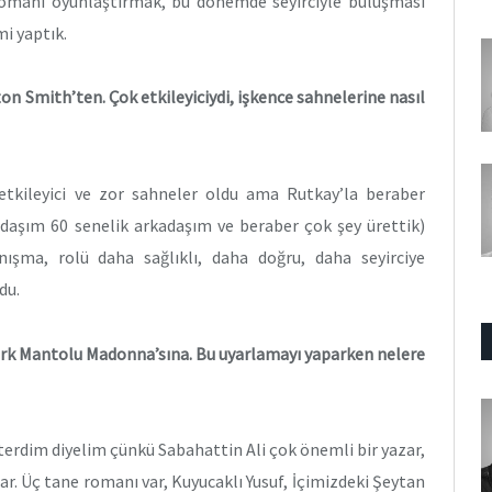
romanı oyunlaştırmak, bu dönemde seyirciyle buluşması
mi yaptık.
n Smith’ten. Çok etkileyiciydi, işkence sahnelerine nasıl
etkileyici ve zor sahneler oldu ama Rutkay’la beraber
daşım 60 senelik arkadaşım ve beraber çok şey ürettik)
ışma, rolü daha sağlıklı, daha doğru, daha seyirciye
du.
ürk Mantolu Madonna’sına. Bu uyarlamayı yaparken nelere
terdim diyelim çünkü Sabahattin Ali çok önemli bir yazar,
ar. Üç tane romanı var, Kuyucaklı Yusuf, İçimizdeki Şeytan