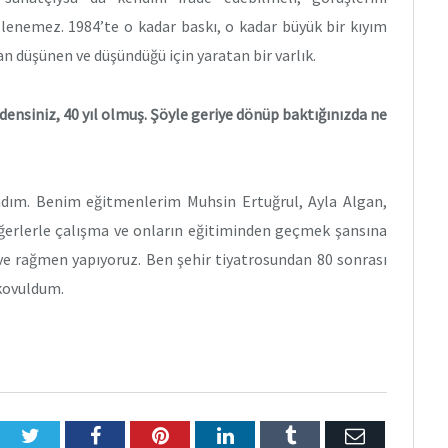
llenemez. 1984’te o kadar baskı, o kadar büyük bir kıyım
n düşünen ve düşündüğü için yaratan bir varlık.
densiniz, 40 yıl olmuş. Şöyle geriye dönüp baktığınızda ne
adım. Benim eğitmenlerim Muhsin Ertuğrul, Ayla Algan,
ğerlerle çalışma ve onların eğitiminden geçmek şansına
ve rağmen yapıyoruz. Ben şehir tiyatrosundan 80 sonrası
 kovuldum.
Twitter
Facebook
Pinterest
LinkedIn
Tumblr
E-