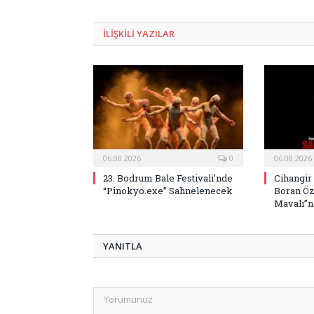
ILIŞKILI
YAZILAR
06.08.2026
0
06.08.2026
23. Bodrum Bale Festivali’nde
Cihangir
“Pinokyo.exe” Sahnelenecek
Boran Öz
Mavalı”nı
YANITLA