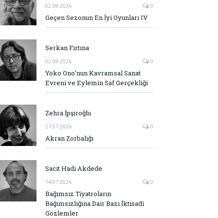
02.08.2026
0
Geçen Sezonun En İyi Oyunları IV
Serkan Fırtına
02.08.2026
0
Yoko Ono’nun Kavramsal Sanat
Evreni ve Eylemin Saf Gerçekliği
Zehra İpşiroğlu
27.07.2026
0
Akran Zorbalığı
Sacit Hadi Akdede
14.07.2026
0
Bağımsız Tiyatroların
Bağımsızlığına Dair Bazı İktisadi
Gözlemler