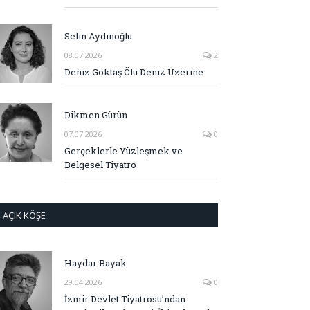
Selin Aydınoğlu
08.07.2026
2
Deniz Göktaş Ölü Deniz Üzerine
Dikmen Gürün
07.07.2026
0
Gerçeklerle Yüzleşmek ve
Belgesel Tiyatro
AÇIK KÖŞE
Haydar Bayak
29.04.2026
0
İzmir Devlet Tiyatrosu’ndan