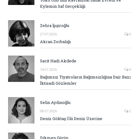
Yoko Ono’nun Kavramsal Sanat Evreni ve
Eylemin Saf Gerçekliği
Zehra İpşiroğlu
27.07.2026
0
Akran Zorbalığı
Sacit Hadi Akdede
14.07.2026
0
Bağımsız Tiyatroların Bağımsızlığına Dair Bazı
İktisadi Gözlemler
Selin Aydınoğlu
08.07.2026
2
Deniz Göktaş Ölü Deniz Üzerine
Dikmen Gürün