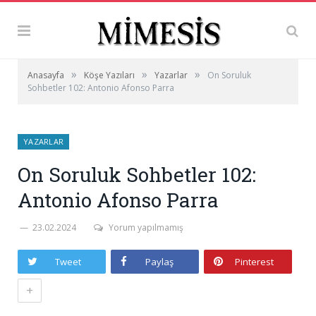
»
»
»
Anasayfa
Köşe Yazıları
Yazarlar
On Soruluk
Sohbetler 102: Antonio Afonso Parra
YAZARLAR
On Soruluk Sohbetler 102:
Antonio Afonso Parra
23.02.2024
Yorum yapılmamış
Tweet
Paylaş
Pinterest
+