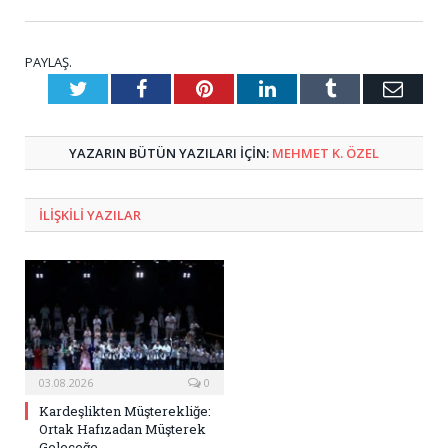
PAYLAŞ.
Twitter
Facebook
Pinterest
LinkedIn
Tumblr
E-
Posta
YAZARIN BÜTÜN YAZILARI IÇIN:
MEHMET K. ÖZEL
ILIŞKILI
YAZILAR
03.08.2026
0
Kardeşlikten Müşterekliğe:
Ortak Hafızadan Müşterek
Geleceğe