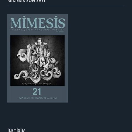
MİMESİS SON SAYI
İLETİŞİM