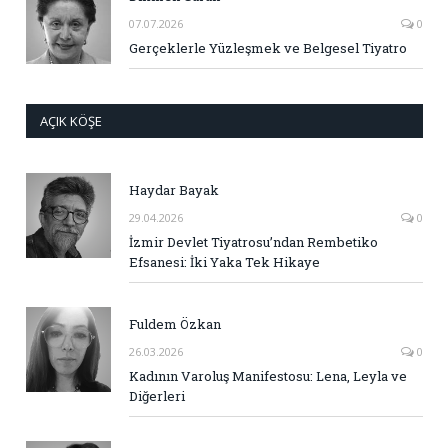
07.07.2026
0
Gerçeklerle Yüzleşmek ve Belgesel Tiyatro
AÇIK KÖŞE
Haydar Bayak
29.04.2026
0
İzmir Devlet Tiyatrosu’ndan Rembetiko
Efsanesi: İki Yaka Tek Hikaye
Fuldem Özkan
26.03.2026
0
Kadının Varoluş Manifestosu: Lena, Leyla ve
Diğerleri