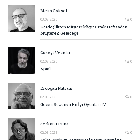
Metin Göksel
03.08.2026
0
Kardeşlikten Müşterekliğe: Ortak Hafızadan
Müşterek Geleceğe
Cüneyt Uzunlar
02.08.2026
0
Aptal
Erdoğan Mitrani
02.08.2026
0
Geçen Sezonun En İyi Oyunları IV
Serkan Fırtına
02.08.2026
0