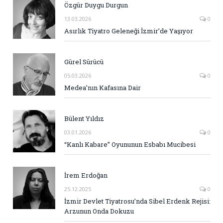
Özgür Duygu Durgun
13.03.2026
0
Asırlık Tiyatro Geleneği İzmir’de Yaşıyor
Gürel Sürücü
05.03.2026
0
Medea’nın Kafasına Dair
Bülent Yıldız
03.01.2026
0
“Kanlı Kabare” Oyununun Esbabı Mucibesi
İrem Erdoğan
25.12.2025
0
İzmir Devlet Tiyatrosu’nda Sibel Erdenk Rejisi:
Arzunun Onda Dokuzu