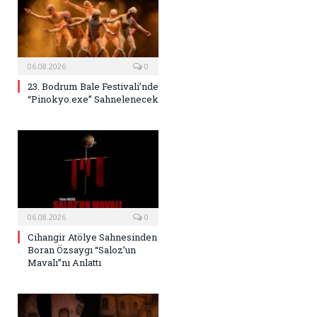
06.08.2026
0
23. Bodrum Bale Festivali’nde
“Pinokyo.exe” Sahnelenecek
06.08.2026
0
Cihangir Atölye Sahnesinden
Boran Özsaygı “Saloz’un
Mavalı”nı Anlattı