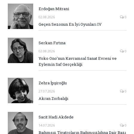
Erdoğan Mitrani
02.08.2026
0
Geçen Sezonun En İyi Oyunları IV
Serkan Fırtına
02.08.2026
0
Yoko Ono’nun Kavramsal Sanat Evreni ve
Eylemin Saf Gerçekliği
Zehra İpşiroğlu
27.07.2026
0
Akran Zorbalığı
Sacit Hadi Akdede
14.07.2026
0
Bağımsız Tiyatroların Bağımsızlığına Dair Bazı