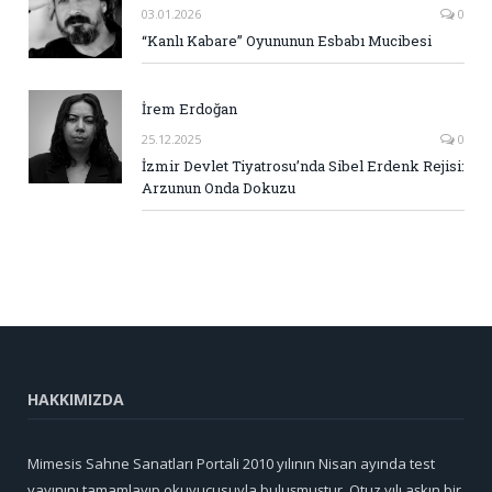
03.01.2026
0
“Kanlı Kabare” Oyununun Esbabı Mucibesi
İrem Erdoğan
25.12.2025
0
İzmir Devlet Tiyatrosu’nda Sibel Erdenk Rejisi:
Arzunun Onda Dokuzu
HAKKIMIZDA
Mimesis Sahne Sanatları Portali 2010 yılının Nisan ayında test
yayınını tamamlayıp okuyucusuyla buluşmuştur. Otuz yılı aşkın bir