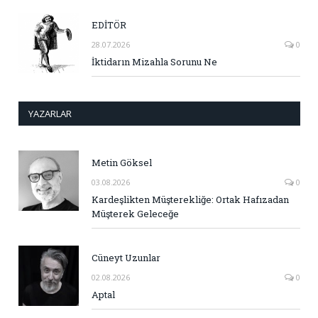
EDİTÖR
28.07.2026
0
İktidarın Mizahla Sorunu Ne
YAZARLAR
Metin Göksel
03.08.2026
0
Kardeşlikten Müşterekliğe: Ortak Hafızadan
Müşterek Geleceğe
Cüneyt Uzunlar
02.08.2026
0
Aptal