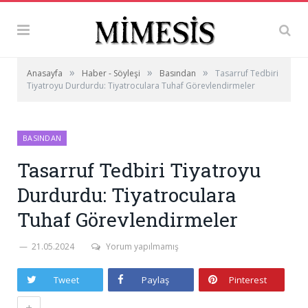
»
»
»
Anasayfa
Haber - Söyleşi
Basından
Tasarruf Tedbiri
Tiyatroyu Durdurdu: Tiyatroculara Tuhaf Görevlendirmeler
BASINDAN
Tasarruf Tedbiri Tiyatroyu
Durdurdu: Tiyatroculara
Tuhaf Görevlendirmeler
21.05.2024
Yorum yapılmamış
Tweet
Paylaş
Pinterest
+