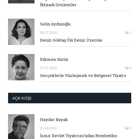
İktisadi Gözlemler
Selin Aydınoğlu
08.07.2026
2
Deniz Göktaş Ölü Deniz Üzerine
Dikmen Gürün
07.07.2026
0
Gerçeklerle Yüzleşmek ve Belgesel Tiyatro
AÇIK KÖŞE
Haydar Bayak
29.04.2026
0
İzmir Devlet Tiyatrosu’ndan Rembetiko