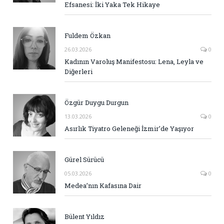
Efsanesi: İki Yaka Tek Hikaye
Fuldem Özkan
26.03.2026
0
Kadının Varoluş Manifestosu: Lena, Leyla ve
Diğerleri
Özgür Duygu Durgun
13.03.2026
0
Asırlık Tiyatro Geleneği İzmir’de Yaşıyor
Gürel Sürücü
05.03.2026
0
Medea’nın Kafasına Dair
Bülent Yıldız