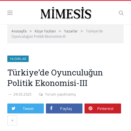
»
»
»
Anasayfa
Köşe Yazıları
Yazarlar
Türkiye’de
Oyunculuğun Politik Ekonomisi-III
YAZARLAR
Türkiye’de Oyunculuğun
Politik Ekonomisi-III
29.03.2025
Yorum yapılmamış
Tweet
Paylaş
Pinterest
+