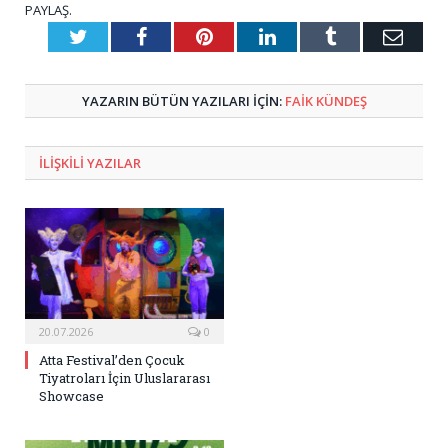
PAYLAŞ.
Twitter
Facebook
Pinterest
LinkedIn
Tumblr
E-
Posta
YAZARIN BÜTÜN YAZILARI IÇIN:
FAIK KÜNDEŞ
ILIŞKILI
YAZILAR
20.07.2026
0
Atta Festival’den Çocuk
Tiyatroları İçin Uluslararası
Showcase