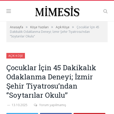
»
»
»
Anasayfa
Köşe Yazıları
Açık Köşe
Çocuklar İçin 45
Dakikalık Odaklanma Deneyi; İzmir Şehir Tiyatrosu’ndan
‘’Soytarılar Okulu’’
AÇIK KÖŞE
Çocuklar İçin 45 Dakikalık
Odaklanma Deneyi; İzmir
Şehir Tiyatrosu’ndan
‘’Soytarılar Okulu’’
13.10.2025
Yorum yapılmamış