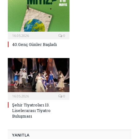
16.05.2026
0
40.Genç Günler Başladı
16.05.2026
0
Şehir Tiyatroları 13.
Liselerarası Tiyatro
Buluşması
YANITLA