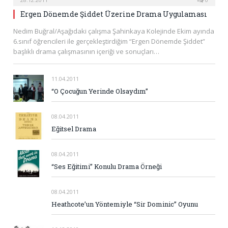
Ergen Dönemde Şiddet Üzerine Drama Uygulaması
Nedim Buğral/Aşağıdaki çalışma Şahinkaya Kolejinde Ekim ayında
6.sınıf öğrencileri ile gerçekleştirdiğim “Ergen Dönemde Şiddet”
başlıklı drama çalışmasının içeriği ve sonuçları…
11.04.2011
“O Çocuğun Yerinde Olsaydım”
08.04.2011
Eğitsel Drama
08.04.2011
“Ses Eğitimi” Konulu Drama Örneği
08.04.2011
Heathcote’un Yöntemiyle “Sir Dominic” Oyunu