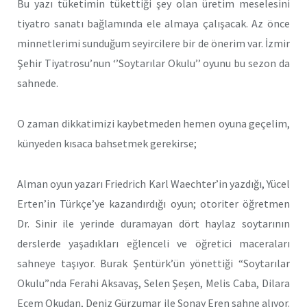
Bu yazı tüketimin tükettiği şey olan üretim meselesini
tiyatro sanatı bağlamında ele almaya çalışacak. Az önce
minnetlerimi sunduğum seyircilere bir de önerim var. İzmir
Şehir Tiyatrosu’nun ‘’Soytarılar Okulu’’ oyunu bu sezon da
sahnede.
O zaman dikkatimizi kaybetmeden hemen oyuna geçelim,
künyeden kısaca bahsetmek gerekirse;
Alman oyun yazarı Friedrich Karl Waechter’in yazdığı, Yücel
Erten’in Türkçe’ye kazandırdığı oyun; otoriter öğretmen
Dr. Sinir ile yerinde duramayan dört haylaz soytarının
derslerde yaşadıkları eğlenceli ve öğretici maceraları
sahneye taşıyor. Burak Şentürk’ün yönettiği “Soytarılar
Okulu”nda Ferahi Aksavaş, Selen Şeşen, Melis Caba, Dilara
Ecem Okudan, Deniz Gürzumar ile Sonay Eren sahne alıyor.