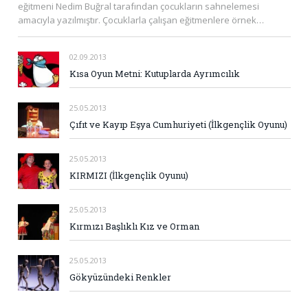
eğitmeni Nedim Buğral tarafından çocukların sahnelemesi
amacıyla yazılmıştır. Çocuklarla çalışan eğitmenlere örnek…
02.09.2013
Kısa Oyun Metni: Kutuplarda Ayrımcılık
25.05.2013
Çıfıt ve Kayıp Eşya Cumhuriyeti (İlkgençlik Oyunu)
25.05.2013
KIRMIZI (İlkgençlik Oyunu)
25.05.2013
Kırmızı Başlıklı Kız ve Orman
25.05.2013
Gökyüzündeki Renkler