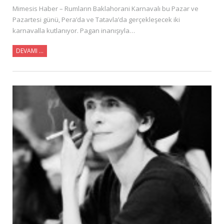
Mimesis Haber – Rumların Baklahorani Karnavalı bu Pazar ve
Pazartesi günü, Pera’da ve Tatavla’da gerçekleşecek iki
karnavalla kutlanıyor. Pagan inanışıyla…
DEVAMI …