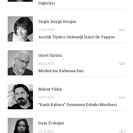
Diğerleri
Özgür Duygu Durgun
13.03.2026
0
Asırlık Tiyatro Geleneği İzmir’de Yaşıyor
Gürel Sürücü
05.03.2026
0
Medea’nın Kafasına Dair
Bülent Yıldız
03.01.2026
0
“Kanlı Kabare” Oyununun Esbabı Mucibesi
İrem Erdoğan
25.12.2025
0