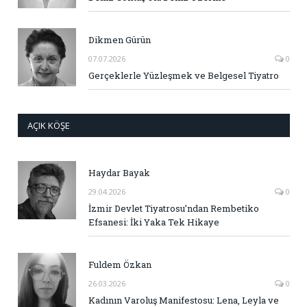
Dikmen Gürün
07.07.2026
0
Gerçeklerle Yüzleşmek ve Belgesel Tiyatro
AÇIK KÖŞE
Haydar Bayak
29.04.2026
0
İzmir Devlet Tiyatrosu’ndan Rembetiko
Efsanesi: İki Yaka Tek Hikaye
Fuldem Özkan
26.03.2026
0
Kadının Varoluş Manifestosu: Lena, Leyla ve