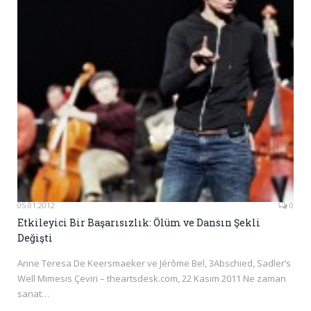
05.01.2012
0
Etkileyici Bir Başarısızlık: Ölüm ve Dansın Şekli
Değişti
Anne Teresa De Keersmaeker ve Jérôme Bel, 3Abschied, Sadler’s
Well Mimesis Çeviri – theartsdesk.com, 22 Kasım 2011 Ne zaman
sanat…