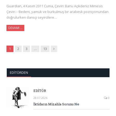
Guardian, 4 Kasım 2011 Cuma, Çeviri: Banu Açıkdeniz Mimesis
Çeviri – Bedeni, yamuk ve burkulmuş bir arabesk pozisyonundan
doğrulurken dansçı seyircilere…
DEVAMI …
Sonraki
1
2
3
…
13
EDITÖRDEN
EDİTÖR
28.07.2026
0
İktidarın Mizahla Sorunu Ne