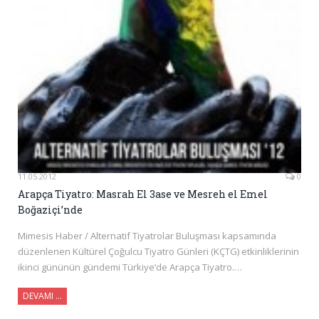
11.05.2012
0
Arapça Tiyatro: Masrah El 3ase ve Mesreh el Emel
Boğaziçi’nde
Mimesis Haber / Alternatif Tiyatrolar Buluşması kapsamında
düzenlenen Kültürel Çoğulcu Tiyatro Günleri (KÇTG) etkinliklerinin
ikinci gününün gündemi Türkiye’de Arapça Tiyatro.…
DEVAMI …