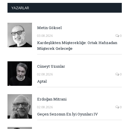
YAZARLAR
Metin Göksel
03.08.2026
0
Kardeşlikten Müşterekliğe: Ortak Hafızadan
Müşterek Geleceğe
Cüneyt Uzunlar
02.08.2026
0
Aptal
Erdoğan Mitrani
02.08.2026
0
Geçen Sezonun En İyi Oyunları IV