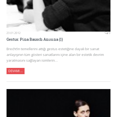
23.01.2012
0
Gestus: Pina Bausch Anısına (1)
Brecht’in temellerini attığı gestus estetiğine dayalı bir sanat
anlayışının tüm gösteri sanatlarını içine alan bir estetik devrim
yaratmasını sağlayan isimlerin…
DEVAMI …