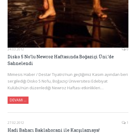
24.03.2012
0
Disko 5 No’lu Newroz Haftasında Boğaziçi Üni.’de
Sahnelendi
Mimesis Haber / Destar Tiyatro’nun geçtiğimiz Kasım ayından beri
sergilediği Disko 5 No’lu, Boğaziçi Üniversitesi Edebiyat
Kulübü’nün düzenlediği Newroz Haftası etkinlikleri…
DEVAMI …
27.02.2012
1
Hadi Baharı Baklahorani ile Karşılamaya!