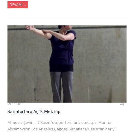
DEVAMI …
29.11.2011
0
Sanatçılara Açık Mektup
Mimesis Çeviri – 7 Kasım’da, performans sanatçısı Marina
Abramović’in Los Angeles Çağdaş Sanatlar Müzesi’nin her yıl