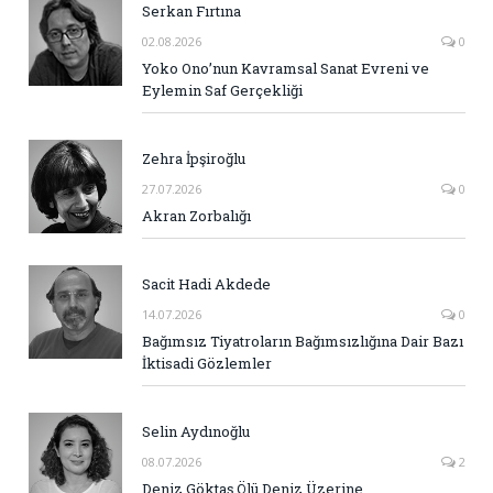
Serkan Fırtına
02.08.2026
0
Yoko Ono’nun Kavramsal Sanat Evreni ve
Eylemin Saf Gerçekliği
Zehra İpşiroğlu
27.07.2026
0
Akran Zorbalığı
Sacit Hadi Akdede
14.07.2026
0
Bağımsız Tiyatroların Bağımsızlığına Dair Bazı
İktisadi Gözlemler
Selin Aydınoğlu
08.07.2026
2
Deniz Göktaş Ölü Deniz Üzerine