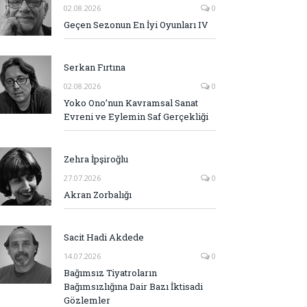
02.08.2026
0
Geçen Sezonun En İyi Oyunları IV
Serkan Fırtına
02.08.2026
0
Yoko Ono’nun Kavramsal Sanat
Evreni ve Eylemin Saf Gerçekliği
Zehra İpşiroğlu
27.07.2026
0
Akran Zorbalığı
Sacit Hadi Akdede
14.07.2026
0
Bağımsız Tiyatroların
Bağımsızlığına Dair Bazı İktisadi
Gözlemler