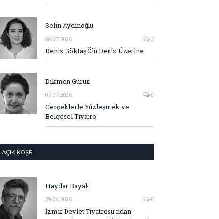
Selin Aydınoğlu
08.07.2026
2
Deniz Göktaş Ölü Deniz Üzerine
Dikmen Gürün
07.07.2026
0
Gerçeklerle Yüzleşmek ve
Belgesel Tiyatro
AÇIK KÖŞE
Haydar Bayak
29.04.2026
0
İzmir Devlet Tiyatrosu’ndan