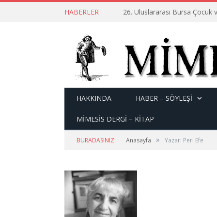
HABERLER
26. Uluslararası Bursa Çocuk v
HAKKINDA
HABER – SÖYLEŞI
MİMESİS DERGİ – KİTAP
»
BURADASINIZ:
Anasayfa
Yazar: Peri Efe