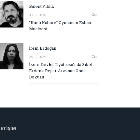
Bülent Yıldız
03.01.2026
0
“Kanlı Kabare” Oyununun Esbabı
Mucibesi
İrem Erdoğan
25.12.2025
0
İzmir Devlet Tiyatrosu’nda Sibel
Erdenk Rejisi: Arzunun Onda
Dokuzu
LETİŞİM