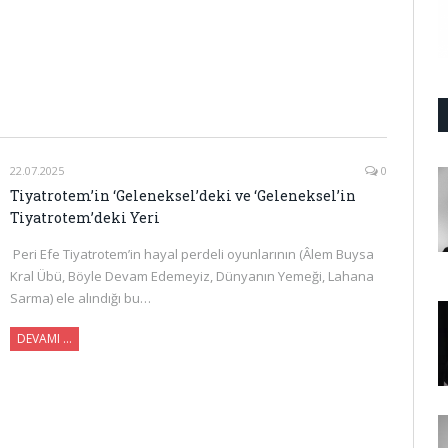
22.07.2025
0
Tiyatrotem’in ‘Geleneksel’deki ve ‘Geleneksel’in
Tiyatrotem’deki Yeri
Peri Efe Tiyatrotem’in hayal perdeli oyunlarının (Âlem Buysa
Kral Übü, Böyle Devam Edemeyiz, Dünyanın Yemeği, Lahana
Sarma) ele alındığı bu…
DEVAMI …