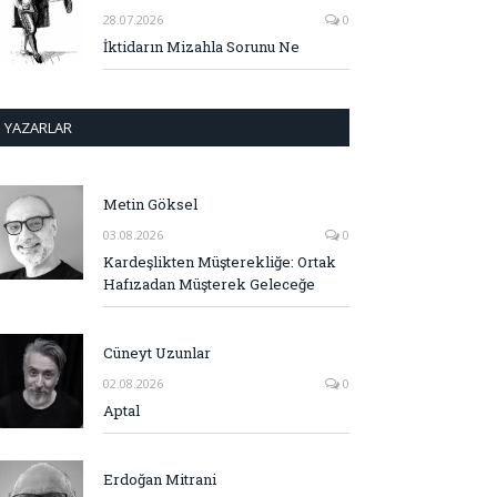
28.07.2026
0
İktidarın Mizahla Sorunu Ne
YAZARLAR
Metin Göksel
03.08.2026
0
Kardeşlikten Müşterekliğe: Ortak
Hafızadan Müşterek Geleceğe
Cüneyt Uzunlar
02.08.2026
0
Aptal
Erdoğan Mitrani