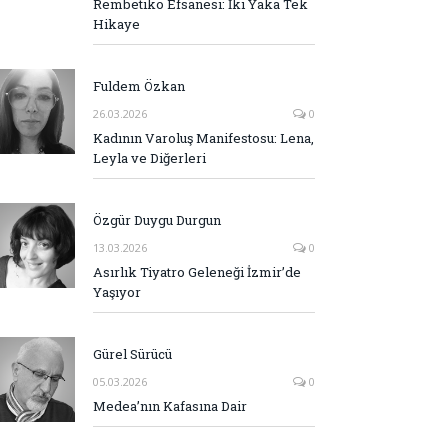
Rembetiko Efsanesi: İki Yaka Tek
Hikaye
Fuldem Özkan
26.03.2026
0
Kadının Varoluş Manifestosu: Lena,
Leyla ve Diğerleri
Özgür Duygu Durgun
13.03.2026
0
Asırlık Tiyatro Geleneği İzmir’de
Yaşıyor
Gürel Sürücü
05.03.2026
0
Medea’nın Kafasına Dair