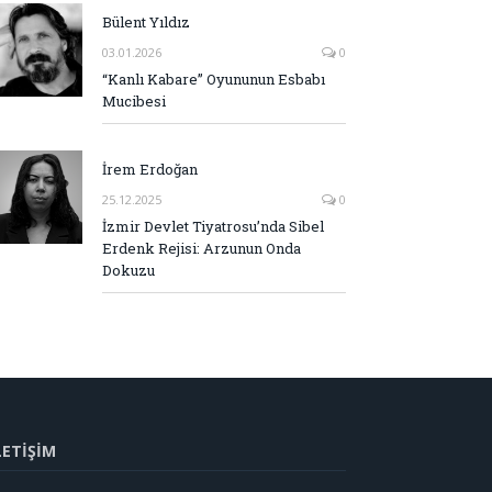
Bülent Yıldız
03.01.2026
0
“Kanlı Kabare” Oyununun Esbabı
Mucibesi
İrem Erdoğan
25.12.2025
0
İzmir Devlet Tiyatrosu’nda Sibel
Erdenk Rejisi: Arzunun Onda
Dokuzu
LETİŞİM