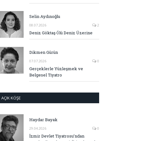
Selin Aydınoğlu
08.07.2026
2
Deniz Göktaş Ölü Deniz Üzerine
Dikmen Gürün
07.07.2026
0
Gerçeklerle Yüzleşmek ve
Belgesel Tiyatro
AÇIK KÖŞE
Haydar Bayak
29.04.2026
0
İzmir Devlet Tiyatrosu’ndan