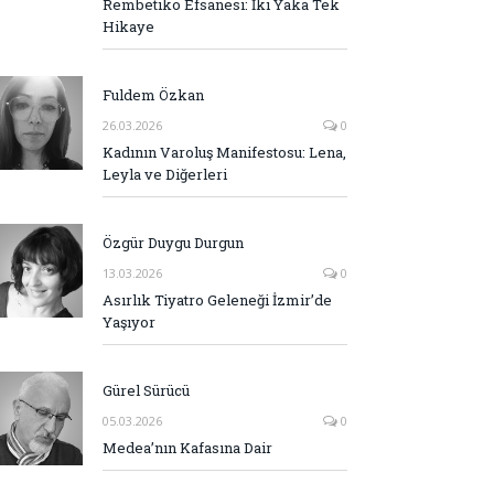
Rembetiko Efsanesi: İki Yaka Tek
Hikaye
Fuldem Özkan
26.03.2026
0
Kadının Varoluş Manifestosu: Lena,
Leyla ve Diğerleri
Özgür Duygu Durgun
13.03.2026
0
Asırlık Tiyatro Geleneği İzmir’de
Yaşıyor
Gürel Sürücü
05.03.2026
0
Medea’nın Kafasına Dair