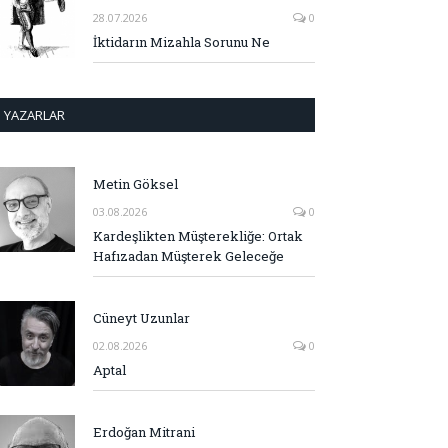
28.07.2026
0
İktidarın Mizahla Sorunu Ne
YAZARLAR
Metin Göksel
03.08.2026
0
Kardeşlikten Müşterekliğe: Ortak
Hafızadan Müşterek Geleceğe
Cüneyt Uzunlar
02.08.2026
0
Aptal
Erdoğan Mitrani