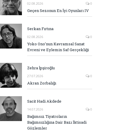
02.08.2026
0
Geçen Sezonun En İyi Oyunları IV
Serkan Fırtına
02.08.2026
0
Yoko Ono’nun Kavramsal Sanat
Evreni ve Eylemin Saf Gerçekliği
Zehra İpşiroğlu
27.07.2026
0
Akran Zorbalığı
Sacit Hadi Akdede
14.07.2026
0
Bağımsız Tiyatroların
Bağımsızlığına Dair Bazı İktisadi
Gözlemler