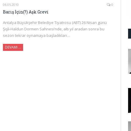
06.05.2010
0
Barış İçin(?) Aşk Grevi
Antalya Büyükşehir Belediye Tiyatrosu (ABT) 26 Nisan günü
Şişli-Haldun Dormen Sahnesi’nde, altı yıl aradan sonra bu
sezon tekrar oynamaya başladıkları…
DEVAMI …