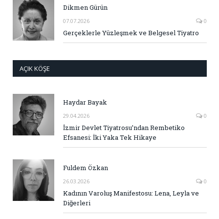
Dikmen Gürün
07.07.2026
0
Gerçeklerle Yüzleşmek ve Belgesel Tiyatro
AÇIK KÖŞE
Haydar Bayak
29.04.2026
0
İzmir Devlet Tiyatrosu’ndan Rembetiko
Efsanesi: İki Yaka Tek Hikaye
Fuldem Özkan
26.03.2026
0
Kadının Varoluş Manifestosu: Lena, Leyla ve
Diğerleri