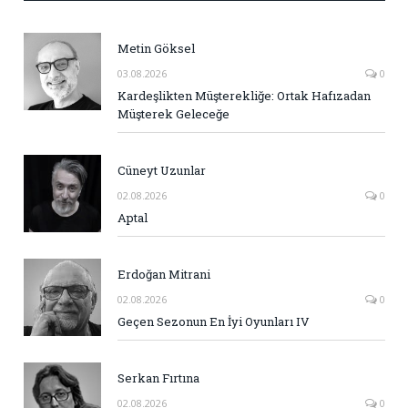
Metin Göksel
03.08.2026
0
Kardeşlikten Müşterekliğe: Ortak Hafızadan
Müşterek Geleceğe
Cüneyt Uzunlar
02.08.2026
0
Aptal
Erdoğan Mitrani
02.08.2026
0
Geçen Sezonun En İyi Oyunları IV
Serkan Fırtına
02.08.2026
0