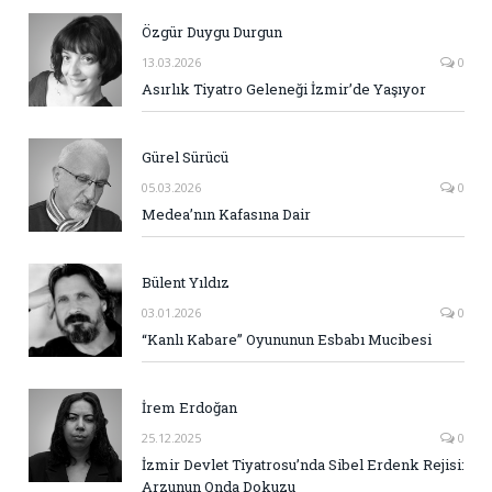
Özgür Duygu Durgun
13.03.2026
0
Asırlık Tiyatro Geleneği İzmir’de Yaşıyor
Gürel Sürücü
05.03.2026
0
Medea’nın Kafasına Dair
Bülent Yıldız
03.01.2026
0
“Kanlı Kabare” Oyununun Esbabı Mucibesi
İrem Erdoğan
25.12.2025
0
İzmir Devlet Tiyatrosu’nda Sibel Erdenk Rejisi:
Arzunun Onda Dokuzu