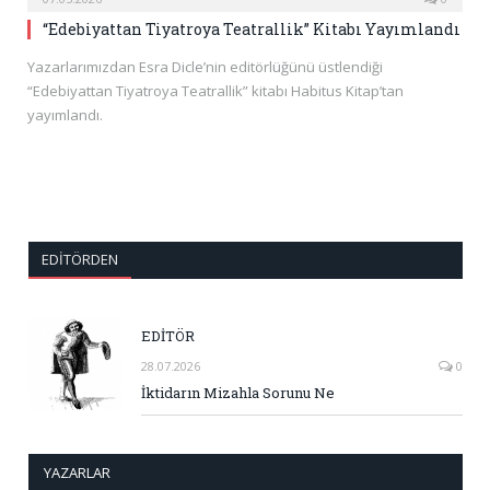
“Edebiyattan Tiyatroya Teatrallik” Kitabı Yayımlandı
Yazarlarımızdan Esra Dicle’nin editörlüğünü üstlendiği
“Edebiyattan Tiyatroya Teatrallik” kitabı Habitus Kitap’tan
yayımlandı.
EDITÖRDEN
EDİTÖR
28.07.2026
0
İktidarın Mizahla Sorunu Ne
YAZARLAR