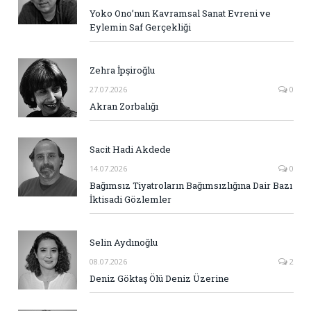
Yoko Ono’nun Kavramsal Sanat Evreni ve
Eylemin Saf Gerçekliği
Zehra İpşiroğlu
27.07.2026
0
Akran Zorbalığı
Sacit Hadi Akdede
14.07.2026
0
Bağımsız Tiyatroların Bağımsızlığına Dair Bazı
İktisadi Gözlemler
Selin Aydınoğlu
08.07.2026
2
Deniz Göktaş Ölü Deniz Üzerine