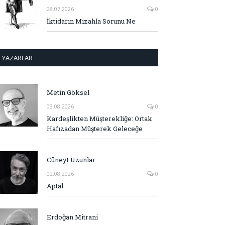
28.07.2026
0
İktidarın Mizahla Sorunu Ne
YAZARLAR
Metin Göksel
03.08.2026
0
Kardeşlikten Müşterekliğe: Ortak
Hafızadan Müşterek Geleceğe
Cüneyt Uzunlar
02.08.2026
0
Aptal
Erdoğan Mitrani