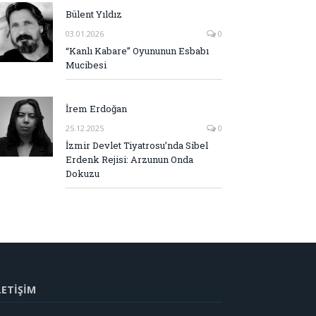
Bülent Yıldız
03.01.2026
0
“Kanlı Kabare” Oyununun Esbabı
Mucibesi
İrem Erdoğan
25.12.2025
0
İzmir Devlet Tiyatrosu’nda Sibel
Erdenk Rejisi: Arzunun Onda
Dokuzu
LETİŞİM