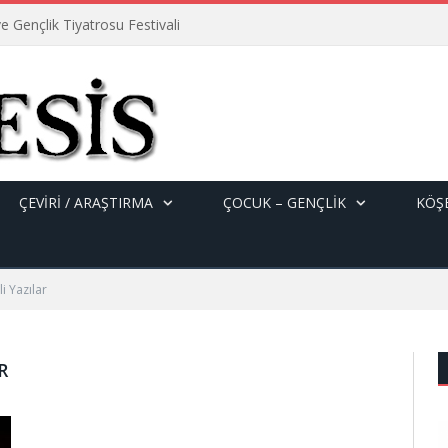
e Gençlik Tiyatrosu Festivali
ÇEVİRİ / ARAŞTIRMA
ÇOCUK – GENÇLIK
KÖŞE
li Yazılar
R