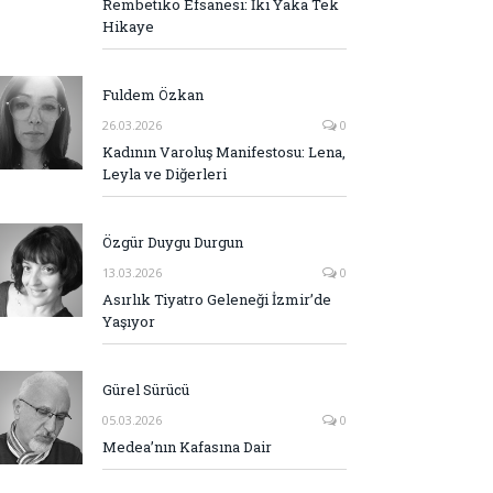
Rembetiko Efsanesi: İki Yaka Tek
Hikaye
Fuldem Özkan
26.03.2026
0
Kadının Varoluş Manifestosu: Lena,
Leyla ve Diğerleri
Özgür Duygu Durgun
13.03.2026
0
Asırlık Tiyatro Geleneği İzmir’de
Yaşıyor
Gürel Sürücü
05.03.2026
0
Medea’nın Kafasına Dair