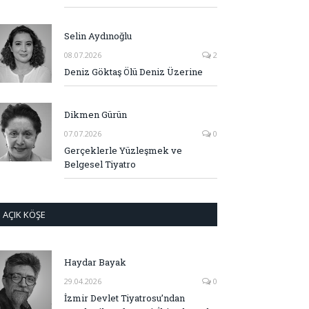
Selin Aydınoğlu
08.07.2026
2
Deniz Göktaş Ölü Deniz Üzerine
Dikmen Gürün
07.07.2026
0
Gerçeklerle Yüzleşmek ve
Belgesel Tiyatro
AÇIK KÖŞE
Haydar Bayak
29.04.2026
0
İzmir Devlet Tiyatrosu’ndan