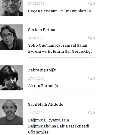
02.08.2026
0
Geçen Sezonun En İyi Oyunları IV
Serkan Fırtına
02.08.2026
0
Yoko Ono’nun Kavramsal Sanat
Evreni ve Eylemin Saf Gerçekliği
Zehra İpşiroğlu
27.07.2026
0
Akran Zorbalığı
Sacit Hadi Akdede
14.07.2026
0
Bağımsız Tiyatroların
Bağımsızlığına Dair Bazı İktisadi
Gözlemler