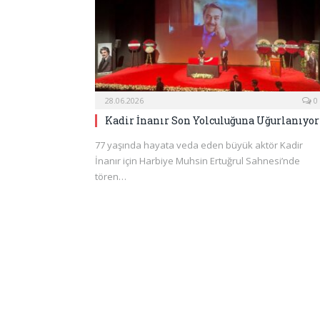
28.06.2026
0
Kadir İnanır Son Yolculuğuna Uğurlanıyor
77 yaşında hayata veda eden büyük aktör Kadir
İnanır için Harbiye Muhsin Ertuğrul Sahnesi’nde
tören…