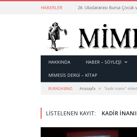
HABERLER
26. Uluslararası Bursa Çocuk v
HAKKINDA
HABER – SÖYLEŞI
MİMESİS DERGİ – KİTAP
»
BURADASINIZ:
Anasayfa
"kadir inanır" etiket
LISTELENEN KAYIT:
KADIR INANI