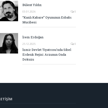
Bülent Yıldız
03.01.2026
0
“Kanlı Kabare” Oyununun Esbabı
Mucibesi
İrem Erdoğan
25.12.2025
0
İzmir Devlet Tiyatrosu’nda Sibel
Erdenk Rejisi: Arzunun Onda
Dokuzu
LETİŞİM