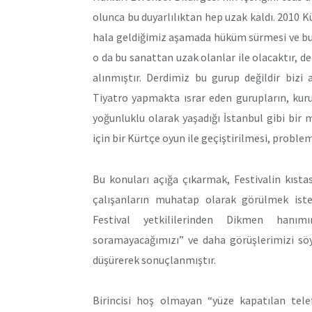
olunca bu duyarlılıktan hep uzak kaldı. 2010 K
hala geldiğimiz aşamada hüküm sürmesi ve bu f
o da bu sanattan uzak olanlar ile olacaktır, d
alınmıştır. Derdimiz bu gurup değildir bizi
Tiyatro yapmakta ısrar eden gurupların, kur
yoğunluklu olarak yaşadığı İstanbul gibi bi
için bir Kürtçe oyun ile geçiştirilmesi, problem
Bu konuları açığa çıkarmak, Festivalin kısta
çalışanların muhatap olarak görülmek is
Festival yetkililerinden Dikmen hanım
soramayacağımızı” ve daha görüşlerimizi s
düşürerek sonuçlanmıştır.
Birincisi hoş olmayan “yüze kapatılan tele