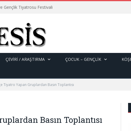
e Gençlik Tiyatrosu Festivali
ÇEVİRİ / ARAŞTIRMA
ÇOCUK – GENÇLIK
KÖŞE
çe Tiyatro Yapan Gruplardan Basın Toplantısı
ruplardan Basın Toplantısı