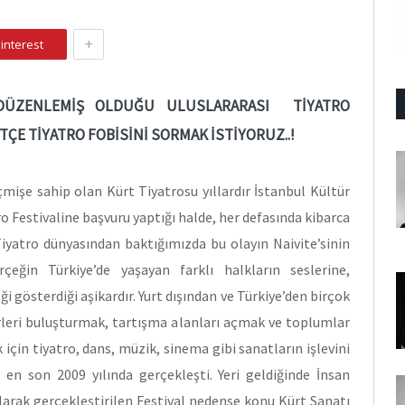
+
interest
 DÜZENLEMİŞ OLDUĞU ULUSLARARASI TİYATRO
TÇE TİYATRO FOBİSİNİ SORMAK İSTİYORUZ..!
çmişe sahip olan Kürt Tiyatrosu yıllardır İstanbul Kültür
ro Festivaline başvuru yaptığı halde, her defasında kibarca
Tiyatro dünyasından baktığımızda bu olayın Naivite’sinin
çeğin Türkiye’de yaşayan farklı halkların seslerine,
 gösterdiği aşikardır. Yurt dışından ve Türkiye’den birçok
türleri buluşturmak, tartışma alanları açmak ve toplumlar
için tiyatro, dans, müzik, sinema gibi sanatların işlevini
 en son 2009 yılında gerçekleşti. Yeri geldiğinde İnsan
 alarak gerçekleştirilen Festival nedense konu Kürt Sanatı