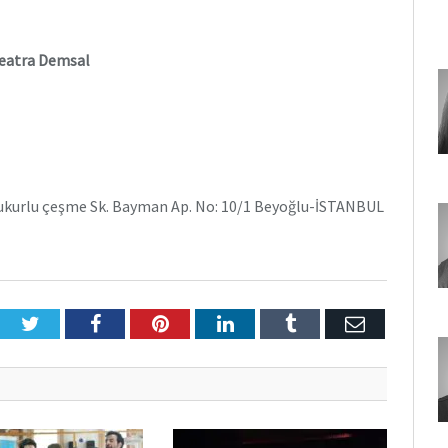
Teatra Demsal
 Çukurlu çeşme Sk. Bayman Ap. No: 10/1 Beyoğlu-İSTANBUL
Twitter
Facebook
Pinterest
LinkedIn
Tumblr
E-
Posta