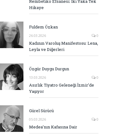
Rembetiko Efsanesi: İki Yaka Tek
Hikaye
Fuldem Özkan
26.03.2026
0
Kadının Varoluş Manifestosu: Lena,
Leyla ve Diğerleri
Özgür Duygu Durgun
13.03.2026
0
Asırlık Tiyatro Geleneği İzmir’de
Yaşıyor
Gürel Sürücü
05.03.2026
0
Medea’nın Kafasına Dair