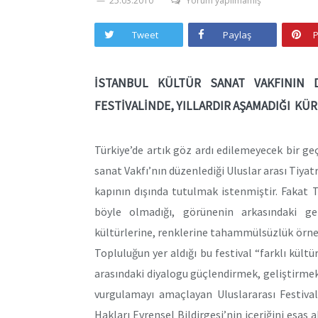
25.03.2010
Yorum yapılmamış
Tweet
Paylaş
P
İSTANBUL KÜLTÜR SANAT VAKFININ
FESTİVALİNDE, YILLARDIR AŞAMADIĞI KÜR
Türkiye’de artık göz ardı edilemeyecek bir ge
sanat Vakfı’nın düzenlediği Uluslar arası Tiyat
kapının dışında tutulmak istenmiştir. Fakat 
böyle olmadığı, görünenin arkasındaki ger
kültürlerine, renklerine tahammülsüzlük örneği
Topluluğun yer aldığı bu festival “farklı kül
arasındaki diyalogu güçlendirmek, geliştirmek 
vurgulamayı amaçlayan Uluslararası Festival
Hakları Evrensel Bildirgesi’nin içeriğini esas