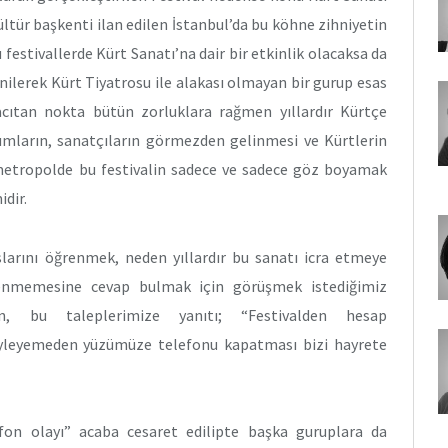
ültür başkenti ilan edilen İstanbul’da bu köhne zihniyetin
estivallerde Kürt Sanatı’na dair bir etkinlik olacaksa da
enilerek Kürt Tiyatrosu ile alakası olmayan bir gurup esas
 acıtan nokta bütün zorluklara rağmen yıllardır Kürtçe
umların, sanatçıların görmezden gelinmesi ve Kürtlerin
r metropolde bu festivalin sadece ve sadece göz boyamak
idir.
slarını öğrenmek, neden yıllardır bu sanatı icra etmeye
tenmemesine cevap bulmak için görüşmek istediğimiz
ın, bu taleplerimize yanıtı; “Festivalden hesap
öyleyemeden yüzümüze telefonu kapatması bizi hayrete
fon olayı” acaba cesaret edilipte başka guruplara da