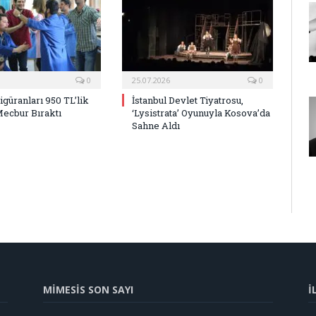
0
25.07.2026
0
Figüranları 950 TL’lik
İstanbul Devlet Tiyatrosu,
Mecbur Bıraktı
‘Lysistrata’ Oyunuyla Kosova’da
Sahne Aldı
MİMESİS SON SAYI
İ