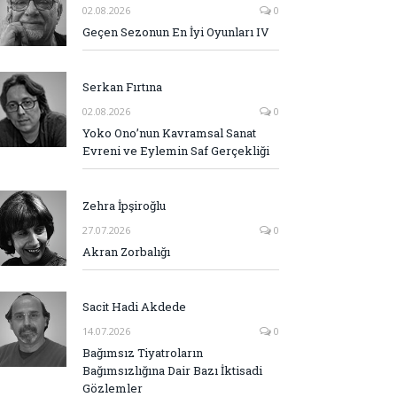
02.08.2026
0
Geçen Sezonun En İyi Oyunları IV
Serkan Fırtına
02.08.2026
0
Yoko Ono’nun Kavramsal Sanat
Evreni ve Eylemin Saf Gerçekliği
Zehra İpşiroğlu
27.07.2026
0
Akran Zorbalığı
Sacit Hadi Akdede
14.07.2026
0
Bağımsız Tiyatroların
Bağımsızlığına Dair Bazı İktisadi
Gözlemler