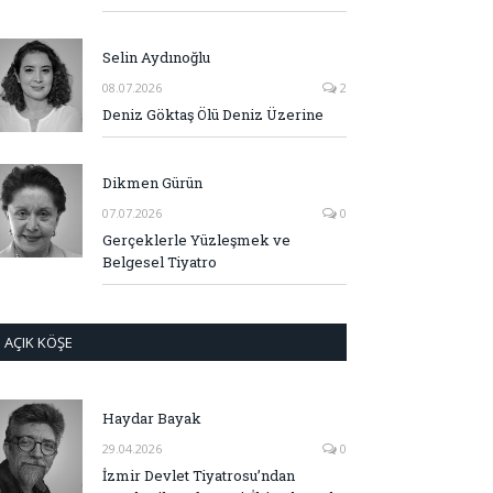
Selin Aydınoğlu
08.07.2026
2
Deniz Göktaş Ölü Deniz Üzerine
Dikmen Gürün
07.07.2026
0
Gerçeklerle Yüzleşmek ve
Belgesel Tiyatro
AÇIK KÖŞE
Haydar Bayak
29.04.2026
0
İzmir Devlet Tiyatrosu’ndan