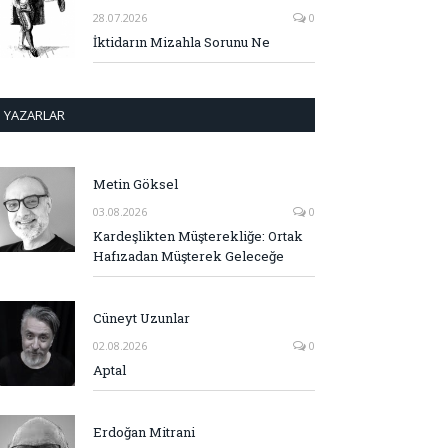
28.07.2026
0
İktidarın Mizahla Sorunu Ne
YAZARLAR
Metin Göksel
03.08.2026
0
Kardeşlikten Müşterekliğe: Ortak
Hafızadan Müşterek Geleceğe
Cüneyt Uzunlar
02.08.2026
0
Aptal
Erdoğan Mitrani