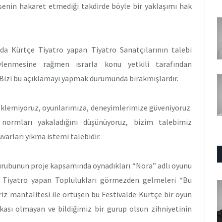
msenin hakaret etmediği takdirde böyle bir yaklaşımı hak
l’da Kürtçe Tiyatro yapan Tiyatro Sanatçılarının talebi
öylenmesine rağmen ısrarla konu yetkili tarafından
. Bizi bu açıklamayı yapmak durumunda bırakmışlardır.
beklemiyoruz, oyunlarımıza, deneyimlerimize güveniyoruz.
normları yakaladığını düşünüyoruz, bizim talebimiz
uvarları yıkma istemi talebidir.
gurubunun proje kapsamında oynadıkları “Nora” adlı oyunu
çe Tiyatro yapan Toplulukları görmezden gelmeleri “Bu
iz mantalitesi ile örtüşen bu Festivalde Kürtçe bir oyun
kası olmayan ve bildiğimiz bir gurup olsun zihniyetinin