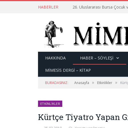
HABERLER
26. Uluslararası Bursa Çocuk v
HAKKINDA
HABER – SÖYLEŞI
MİMESİS DERGİ – KİTAP
»
»
BURADASINIZ:
Anasayfa
Etkinlikler
Kürt
ETKINLIKLER
Kürtçe Tiyatro Yapan G