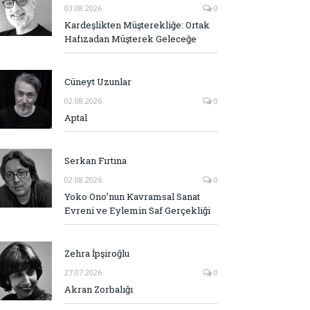
03.08.2026
0
Kardeşlikten Müşterekliğe: Ortak
Hafızadan Müşterek Geleceğe
Cüneyt Uzunlar
02.08.2026
0
Aptal
Serkan Fırtına
02.08.2026
0
Yoko Ono’nun Kavramsal Sanat
Evreni ve Eylemin Saf Gerçekliği
Zehra İpşiroğlu
27.07.2026
0
Akran Zorbalığı