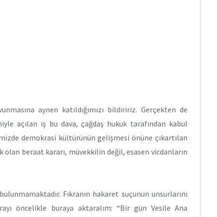
avunmasına aynen katıldığımızı bildiririz. Gerçekten de
niyle açılan iş bu dava, çağdaş hukuk tarafından kabul
kemizde demokrasi kültürünün gelişmesi önüne çıkartılan
 olan beraat kararı, müvekkilin değil, esasen vicdanların
u bulunmamaktadır. Fıkranın hakaret suçunun unsurlarını
krayı öncelikle buraya aktaralım: “Bir gün Vesile Ana