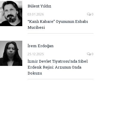
Bülent Yıldız
03.01.2026
0
“Kanlı Kabare” Oyununun Esbabı
Mucibesi
İrem Erdoğan
25.12.2025
0
İzmir Devlet Tiyatrosu’nda Sibel
Erdenk Rejisi: Arzunun Onda
Dokuzu