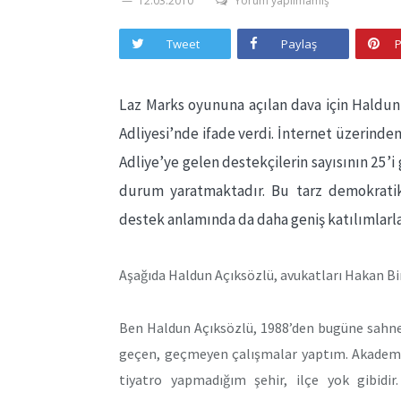
12.03.2010
Yorum yapılmamış
Tweet
Paylaş
P
Laz Marks oyununa açılan dava için Haldu
Adliyesi’nde ifade verdi. İnternet üzerind
Adliye’ye gelen destekçilerin sayısının 25’
durum yaratmaktadır. Bu tarz demokratik
destek anlamında da daha geniş katılımlar
Aşağıda Haldun Açıksözlü, avukatları Hakan Bi
Ben Haldun Açıksözlü, 1988’den bugüne sahne
geçen, geçmeyen çalışmalar yaptım. Akademi
tiyatro yapmadığım şehir, ilçe yok gibidi