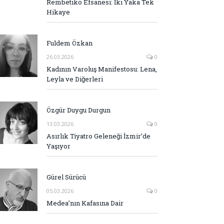
Rembetiko Efsanesi: İki Yaka Tek
Hikaye
Fuldem Özkan
26.03.2026
0
Kadının Varoluş Manifestosu: Lena,
Leyla ve Diğerleri
Özgür Duygu Durgun
13.03.2026
0
Asırlık Tiyatro Geleneği İzmir’de
Yaşıyor
Gürel Sürücü
05.03.2026
0
Medea’nın Kafasına Dair