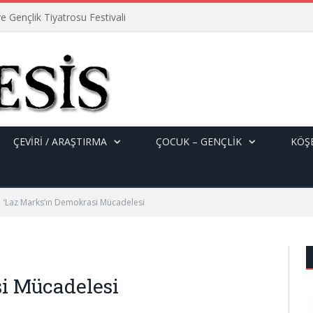
e Gençlik Tiyatrosu Festivali
ÇEVİRİ / ARAŞTIRMA
ÇOCUK – GENÇLIK
KÖŞE
‘Laz Marks’ın Demokrasi Mücadelesi
i Mücadelesi