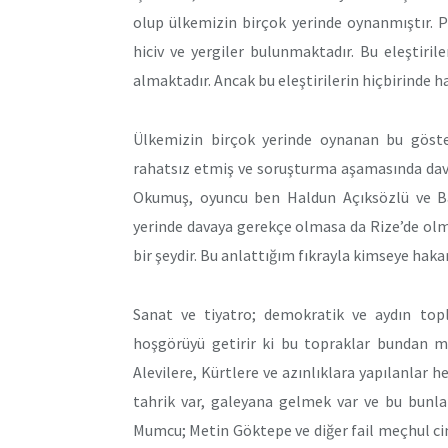
olup ülkemizin birçok yerinde oynanmıştır. 
hiciv ve yergiler bulunmaktadır. Bu eleştiril
almaktadır. Ancak bu eleştirilerin hiçbirinde 
Ülkemizin birçok yerinde oynanan bu göster
rahatsız etmiş ve soruşturma aşamasında dav
Okumuş, oyuncu ben Haldun Açıksözlü ve Ba
yerinde davaya gerekçe olmasa da Rize’de olmu
bir şeydir. Bu anlattığım fıkrayla kimseye ha
Sanat ve tiyatro; demokratik ve aydın top
hoşgörüyü getirir ki bu topraklar bundan ma
Alevilere, Kürtlere ve azınlıklara yapılanlar 
tahrik var, galeyana gelmek var ve bu bunla
Mumcu; Metin Göktepe ve diğer fail meçhul cina