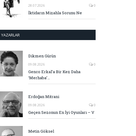
28.07.2026
0
İktidarın Mizahla Sorunu Ne
YAZARLAR
Dikmen Gürün
09.08.2026
0
Genco Erkal’a Bir Kez Daha
‘Merhaba’…
Erdoğan Mitrani
09.08.2026
0
Geçen Sezonun En İyi Oyunları – V
Metin Göksel