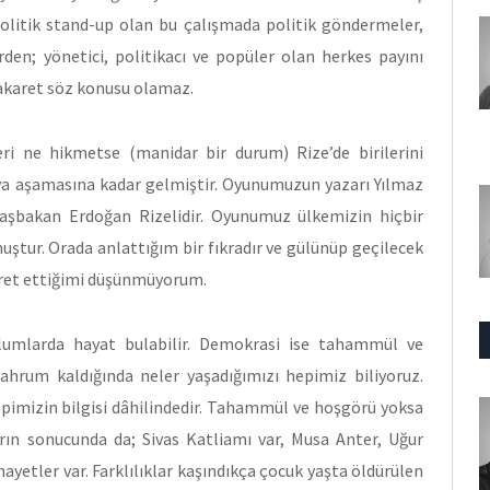
Politik stand-up olan bu çalışmada politik göndermeler,
erden; yönetici, politikacı ve popüler olan herkes payını
hakaret söz konusu olamaz.
i ne hikmetse (manidar bir durum) Rize’de birilerini
a aşamasına kadar gelmiştir. Oyunumuzun yazarı Yılmaz
şbakan Erdoğan Rizelidir. Oyunumuz ülkemizin hiçbir
ştur. Orada anlattığım bir fıkradır ve gülünüp geçilecek
karet ettiğimi düşünmüyorum.
lumlarda hayat bulabilir. Demokrasi ise tahammül ve
hrum kaldığında neler yaşadığımızı hepimiz biliyoruz.
hepimizin bilgisi dâhilindedir. Tahammül ve hoşgörü yoksa
rın sonucunda da; Sivas Katliamı var, Musa Anter, Uğur
yetler var. Farklılıklar kaşındıkça çocuk yaşta öldürülen