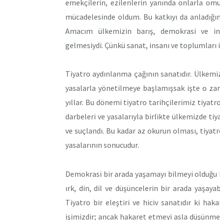
emekçilerin, ezilenlerin yanında onlarla o
mücadelesinde oldum. Bu katkıyı da anladığım
Amacım ülkemizin barış, demokrasi ve ins
gelmesiydi. Çünkü sanat, insanı ve toplumları 
Tiyatro aydınlanma çağının sanatıdır. Ülkem
yasalarla yönetilmeye başlamışsak işte o zama
yıllar. Bu dönemi tiyatro tarihçilerimiz tiyatr
darbeleri ve yasalarıyla birlikte ülkemizde ti
ve suçlandı. Bu kadar az okurun olması, tiyatr
yasalarının sonucudur.
Demokrasi bir arada yaşamayı bilmeyi olduğu k
ırk, din, dil ve düşüncelerin bir arada yaş
Tiyatro bir eleştiri ve hiciv sanatıdır ki haka
işimizdir; ancak hakaret etmeyi asla düşünm