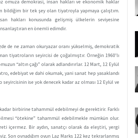
muz omuza demokrasi, insan hakları ve ekonomik haklar
 bildiğim bir tek şey olan tiyatroyla yapmaya çalıştım.
an hakları konusunda gelişmiş ülkelerin seviyesine
insanlaştıran en önemli edimdir.
izde de ne zaman okuryazar oranı yükselmiş, demokratik
n tiyatroların seyircisi de çoğalmıştır. Örneğin 1960’lı
omuzun “altın çağı” olarak adlandırırlar. 12 Mart, 12 Eylül
yatro, edebiyat ve dahi okumak, yani sanat hep yasaklandı
o seyircisinin ise yok denecek kadar az olması 12 Eylül ve
adar birbirine tahammül edebilmeyi de gerektirir. Farklı
ayabilmesi “ötekine” tahammül edebilmekle mümkün olur.
reti içermez. Bir aydın, sanatçı olarak da eleştiri, yergi
eyiz. Son oynadığım oyun Laz Marks 122 kez tekrarlanmış