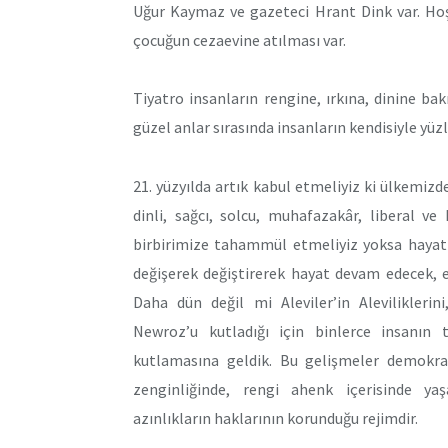
Uğur Kaymaz ve gazeteci Hrant Dink var. Hoş
çocuğun cezaevine atılması var.
Tiyatro insanların rengine, ırkına, dinine b
güzel anlar sırasında insanların kendisiyle yüzl
21. yüzyılda artık kabul etmeliyiz ki ülkemizd
dinli, sağcı, solcu, muhafazakâr, liberal v
birbirimize tahammül etmeliyiz yoksa hayatı
değişerek değiştirerek hayat devam edecek, 
Daha dün değil mi Aleviler’in Aleviliklerin
Newroz’u kutladığı için binlerce insanın 
kutlamasına geldik. Bu gelişmeler demokrasi
zenginliğinde, rengi ahenk içerisinde yaş
azınlıkların haklarının korunduğu rejimdir.