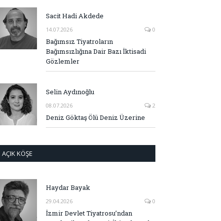
Sacit Hadi Akdede
14.07.2026
0
Bağımsız Tiyatroların
Bağımsızlığına Dair Bazı İktisadi
Gözlemler
Selin Aydınoğlu
08.07.2026
2
Deniz Göktaş Ölü Deniz Üzerine
AÇIK KÖŞE
Haydar Bayak
29.04.2026
0
İzmir Devlet Tiyatrosu’ndan