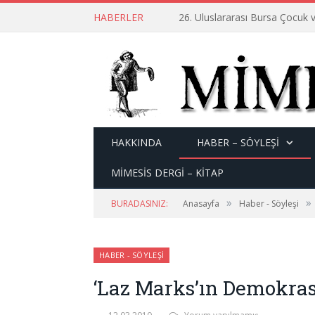
HABERLER
26. Uluslararası Bursa Çocuk v
HAKKINDA
HABER – SÖYLEŞI
MİMESİS DERGİ – KİTAP
»
»
BURADASINIZ:
Anasayfa
Haber - Söyleşi
HABER - SÖYLEŞI
‘Laz Marks’ın Demokras