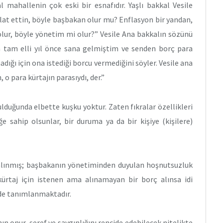
l mahallenin çok eski bir esnafıdır. Yaşlı bakkal Vesile
vlat ettin, böyle başbakan olur mu? Enflasyon bir yandan,
olur, böyle yönetim mi olur?” Vesile Ana bakkalın sözünü
ın tam elli yıl önce sana gelmiştim ve senden borç para
dığı için ona istediği borcu vermediğini söyler. Vesile ana
, o para kürtajın parasıydı, der.”
rulduğunda elbette kuşku yoktur. Zaten fıkralar özellikleri
riğe sahip olsunlar, bir duruma ya da bir kişiye (kişilere)
alınmış; başbakanın yönetiminden duyulan hoşnutsuzluk
“kürtaj için istenen ama alınamayan bir borç alınsa idi
de tanımlanmaktadır.
n onur, şeref ve saygınlığını rencide edebilecek nitelikte