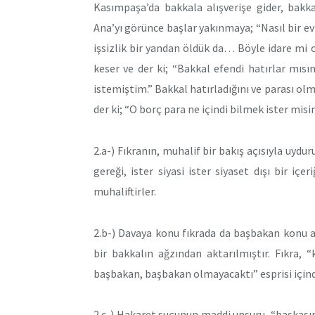
Kasımpaşa’da bakkala alışverişe gider, bakka
Ana’yı görünce başlar yakınmaya; “Nasıl bir e
işsizlik bir yandan öldük da… Böyle idare mi 
keser ve der ki; “Bakkal efendi hatırlar mıs
istemiştim.” Bakkal hatırladığını ve parası olma
der ki; “O borç para ne içindi bilmek ister misin
2.a-) Fıkranın, muhalif bir bakış açısıyla uydu
gereği, ister siyasi ister siyaset dışı bir içe
muhaliftirler.
2.b-) Davaya konu fıkrada da başbakan konu 
bir bakkalın ağzından aktarılmıştır. Fıkra, 
başbakan, başbakan olmayacaktı” esprisi için
2.c-) Hakaret suçunun maddi unsuru, “başkasını