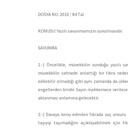
DOSYA NO: 2010 / 84 Tal
KONUSU: Yazılı savunmamızın sunulmasıdır.
SAVUNMA
1.-) Öncelikle, müvekkilin sunduğu yazılı s
müvekkilin sahnede anlattığı bir fıkra nede
edilebilir olmadığı gibi aynı zamanda da ül
engellerden biridir. Sayın mahkemece verilecek
aklanması anlamına gelecektir.
2.-) Davaya konu edinilen fıkrada suç unsur
taşıyıp taşımadığını açıklayabilmek için fı