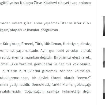
görü yoksa Malatya Zirve Kitabevi cinayeti var, onlarca
akmadan onlara güzel anlar yaşatmak ister ve ister ki bu
eşsin, olayları ve konuları sorgulasın.
e; Kürt, Arap, Ermeni, Türk, Müslüman, Hıristiyan, dinsiz,
e komünist yaşamaktadır. Aynı gemideki yolcular olarak
 sürdürmemiz mümkün değildir. Birbirimizi eleştirerek,
etmeli. Aksi takdirde gemi batar ve hepimiz yok oluruz.
i, Kürtlerin Kürtlüklerini gizlemek zorunda kalmaları.
tutuklanmasından, bir devlet töreni olarak “nevroz”
nin gelişmesidir. Demokrasi; farklılıkların, gökkuşağı
ayabilmesidir. Çoğunluğun azınlığa hükmettiği değil