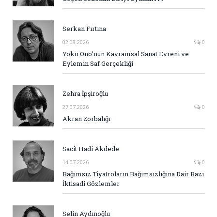
Serkan Fırtına
02.08.2026
0
Yoko Ono’nun Kavramsal Sanat Evreni ve
Eylemin Saf Gerçekliği
Zehra İpşiroğlu
27.07.2026
0
Akran Zorbalığı
Sacit Hadi Akdede
14.07.2026
0
Bağımsız Tiyatroların Bağımsızlığına Dair Bazı
İktisadi Gözlemler
Selin Aydınoğlu