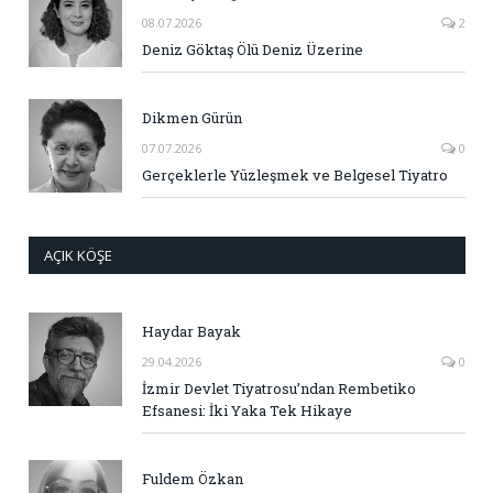
08.07.2026
2
Deniz Göktaş Ölü Deniz Üzerine
Dikmen Gürün
07.07.2026
0
Gerçeklerle Yüzleşmek ve Belgesel Tiyatro
AÇIK KÖŞE
Haydar Bayak
29.04.2026
0
İzmir Devlet Tiyatrosu’ndan Rembetiko
Efsanesi: İki Yaka Tek Hikaye
Fuldem Özkan