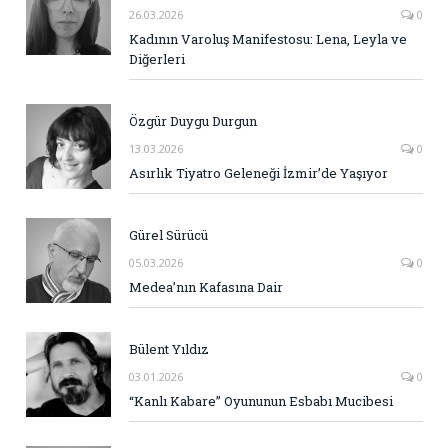
26.03.2026
0
Kadının Varoluş Manifestosu: Lena, Leyla ve
Diğerleri
Özgür Duygu Durgun
13.03.2026
0
Asırlık Tiyatro Geleneği İzmir’de Yaşıyor
Gürel Sürücü
05.03.2026
0
Medea’nın Kafasına Dair
Bülent Yıldız
03.01.2026
0
“Kanlı Kabare” Oyununun Esbabı Mucibesi