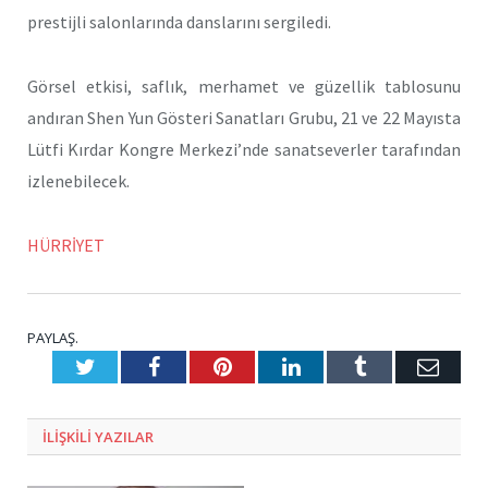
prestijli salonlarında danslarını sergiledi.
Görsel etkisi, saflık, merhamet ve güzellik tablosunu
andıran Shen Yun Gösteri Sanatları Grubu, 21 ve 22 Mayısta
Lütfi Kırdar Kongre Merkezi’nde sanatseverler tarafından
izlenebilecek.
HÜRRİYET
PAYLAŞ.
Twitter
Facebook
Pinterest
LinkedIn
Tumblr
E-
Posta
ILIŞKILI
YAZILAR