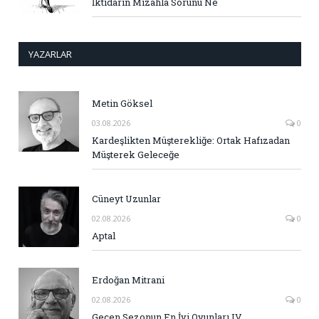
İktidarın Mizahla Sorunu Ne
YAZARLAR
Metin Göksel
03.08.2026
0
Kardeşlikten Müşterekliğe: Ortak Hafızadan
Müşterek Geleceğe
Cüneyt Uzunlar
02.08.2026
0
Aptal
Erdoğan Mitrani
02.08.2026
0
Geçen Sezonun En İyi Oyunları IV