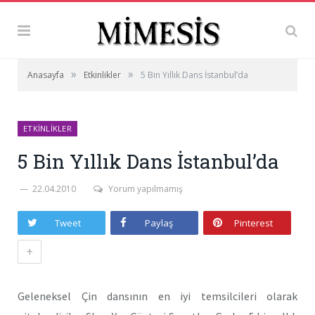
»
»
Anasayfa
Etkinlikler
5 Bin Yıllık Dans İstanbul’da
ETKINLIKLER
5 Bin Yıllık Dans İstanbul’da
22.04.2010
Yorum yapılmamış
Tweet
Paylaş
Pinterest
+
Geleneksel Çin dansının en iyi temsilcileri olarak