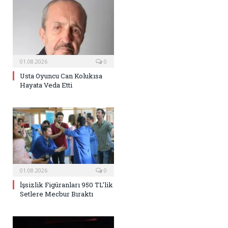
01.08.2026
0
Usta Oyuncu Can Kolukısa
Hayata Veda Etti
01.08.2026
0
İşsizlik Figüranları 950 TL’lik
Setlere Mecbur Bıraktı