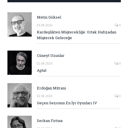
Metin Göksel
03.08.2026
0
Kardeşlikten Müşterekliğe: Ortak Hafızadan
Müşterek Geleceğe
Cüneyt Uzunlar
02.08.2026
0
Aptal
Erdoğan Mitrani
02.08.2026
0
Geçen Sezonun En İyi Oyunları IV
Serkan Fırtına