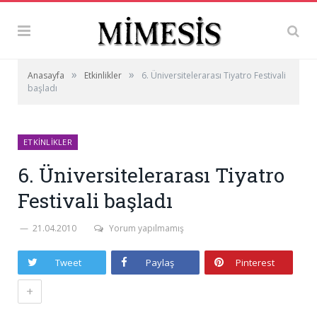
»
»
Anasayfa
Etkinlikler
6. Üniversitelerarası Tiyatro Festivali
başladı
ETKINLIKLER
6. Üniversitelerarası Tiyatro
Festivali başladı
21.04.2010
Yorum yapılmamış
Tweet
Paylaş
Pinterest
+