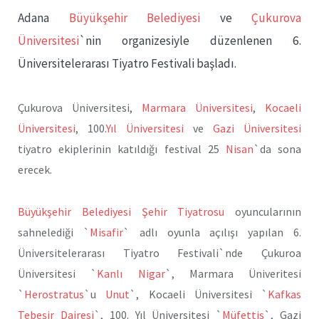
Adana
Büyükşehir Belediyesi
ve
Çukurova
Üniversitesi
`nin organizesiyle düzenlenen 6.
Üniversitelerarası Tiyatro Festivali başladı.
Çukurova Üniversitesi,
Marmara Üniversitesi
,
Kocaeli
Üniversitesi
, 100.
Yıl Üniversitesi
ve
Gazi Üniversitesi
tiyatro ekiplerinin katıldığı festival 25
Nisan
`da sona
erecek.
Büyükşehir Belediyesi Şehir Tiyatrosu
oyuncularının
sahnelediği `
Misafir
` adlı oyunla açılışı yapılan 6.
Üniversitelerarası Tiyatro Festivali`nde Çukuroa
Üniversitesi `
Kanlı Nigar
`, Marmara Üniveritesi
`
Herostratus
`u
Unut
`, Kocaeli Üniversitesi `
Kafkas
Tebeşir Dairesi
`, 100. Yıl Üniversitesi `
Müfettiş
`, Gazi