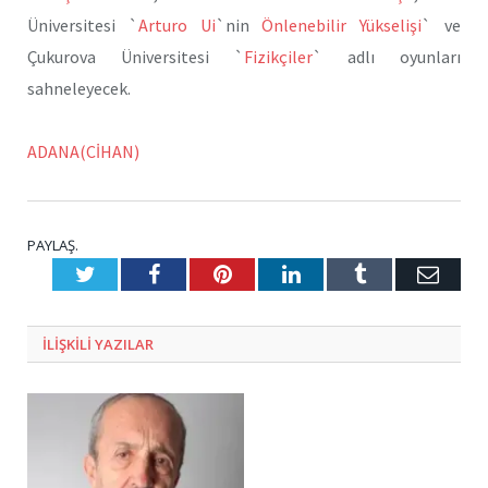
Üniversitesi `
Arturo Ui
`nin
Önlenebilir Yükselişi
` ve
Çukurova Üniversitesi `
Fizikçiler
` adlı oyunları
sahneleyecek.
ADANA(CİHAN)
PAYLAŞ.
Twitter
Facebook
Pinterest
LinkedIn
Tumblr
E-
Posta
ILIŞKILI
YAZILAR