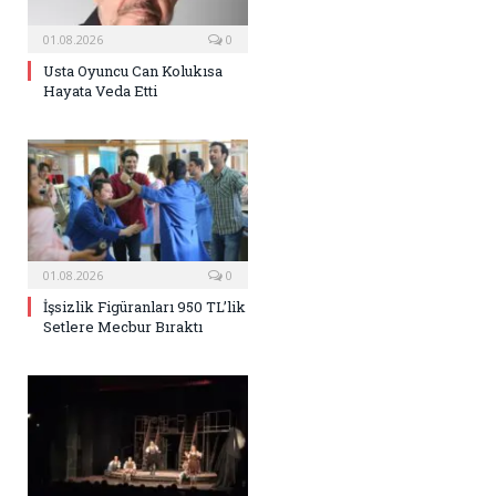
01.08.2026
0
Usta Oyuncu Can Kolukısa
Hayata Veda Etti
01.08.2026
0
İşsizlik Figüranları 950 TL’lik
Setlere Mecbur Bıraktı