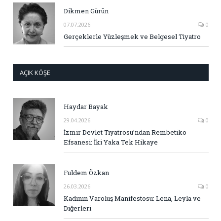
Dikmen Gürün
07.07.2026
0
Gerçeklerle Yüzleşmek ve Belgesel Tiyatro
AÇIK KÖŞE
Haydar Bayak
29.04.2026
0
İzmir Devlet Tiyatrosu’ndan Rembetiko
Efsanesi: İki Yaka Tek Hikaye
Fuldem Özkan
26.03.2026
0
Kadının Varoluş Manifestosu: Lena, Leyla ve
Diğerleri