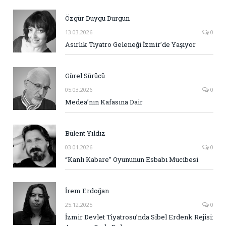
Özgür Duygu Durgun
13.03.2026
0
Asırlık Tiyatro Geleneği İzmir’de Yaşıyor
Gürel Sürücü
05.03.2026
0
Medea’nın Kafasına Dair
Bülent Yıldız
03.01.2026
0
“Kanlı Kabare” Oyununun Esbabı Mucibesi
İrem Erdoğan
25.12.2025
0
İzmir Devlet Tiyatrosu’nda Sibel Erdenk Rejisi: