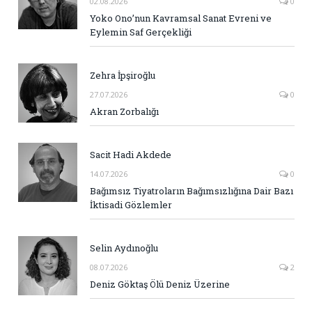
02.08.2026
0
Yoko Ono’nun Kavramsal Sanat Evreni ve
Eylemin Saf Gerçekliği
Zehra İpşiroğlu
27.07.2026
0
Akran Zorbalığı
Sacit Hadi Akdede
14.07.2026
0
Bağımsız Tiyatroların Bağımsızlığına Dair Bazı
İktisadi Gözlemler
Selin Aydınoğlu
08.07.2026
2
Deniz Göktaş Ölü Deniz Üzerine