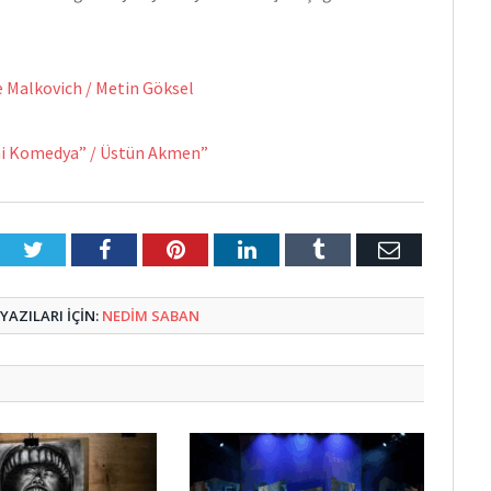
e Malkovich / Metin Göksel
ani Komedya” / Üstün Akmen”
Twitter
Facebook
Pinterest
LinkedIn
Tumblr
E-
Posta
AZILARI IÇIN:
NEDIM SABAN