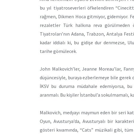
bu yıl tiyatroseverleri öfkelendiren “Cineci
rağmen, Dikmen Hoca gitmiyor, gidemiyor. Fe
rezaletler Türk halkına reva görülmeden ö
Tiyatroları’nın Adana, Trabzon, Antalya Festi
kadar iddialı ki, bu gidişe dur denmezse, Ulu
tarihe gömülecek.
John Malkovich’ler, Jeanne Moreau’lar, Fanny
düşüncesiyle, buraya ezberlemeye bile gerek 
İKSV bu duruma müdahale edemiyorsa, bu s
aranmalı. Bu kişiler İstanbul’a sokulmamalı, 
Malkovich, medyayı maymun eden bir seri kati
Oyun, Avusturya’da, Avusturyalı bir karakteri
gösteri kıvamında, “Cats” müzikali gibi, tüm