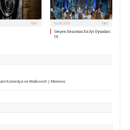
0
02.08.2026
0
Geçen Sezonun En İyi Oyunları
IV
eytani Komedya ve Malkovich | Mimesis