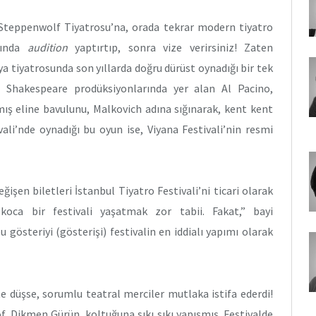
ı Steppenwolf Tiyatrosu’na, orada tekrar modern tiyatro
anında
audition
yaptırtıp, sonra vize verirsiniz! Zaten
 tiyatrosunda son yıllarda doğru dürüst oynadığı bir tek
i Shakespeare prodüksiyonlarında yer alan Al Pacino,
ış eline bavulunu, Malkovich adına sığınarak, kent kent
vali’nde oynadığı bu oyun ise, Viyana Festivali’nin resmi
işen biletleri İstanbul Tiyatro Festivali’ni ticari olarak
ca bir festivali yaşatmak zor tabii. Fakat,” bayi
gösteriyi (gösterişi) festivalin en iddialı yapımı olarak
e düşse, sorumlu teatral merciler mutlaka istifa ederdi!
f. Dikmen Gürün, koltuğuna sıkı sıkı yapışmış. Festivalde