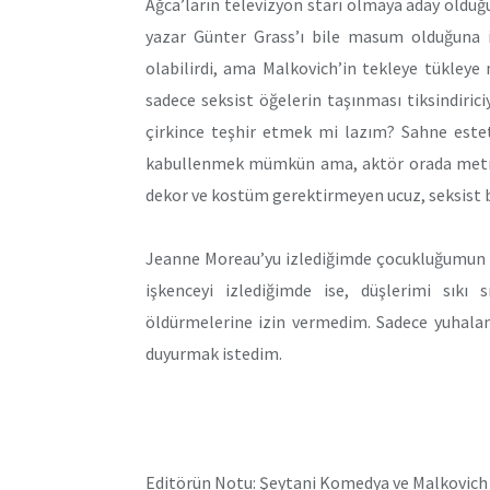
Ağca’ların televizyon starı olmaya aday oldu
yazar Günter Grass’ı bile masum olduğuna i
olabilirdi, ama Malkovich’in tekleye tükley
sadece seksist öğelerin taşınması tiksindirici
çirkince teşhir etmek mi lazım? Sahne estet
kabullenmek mümkün ama, aktör orada metni o
dekor ve kostüm gerektirmeyen ucuz, seksist b
Jeanne Moreau’yu izlediğimde çocukluğumun J
işkenceyi izlediğimde ise, düşlerimi sıkı 
öldürmelerine izin vermedim. Sadece yuhalam
duyurmak istedim.
Editörün Notu: Şeytani Komedya ve Malkovich üz