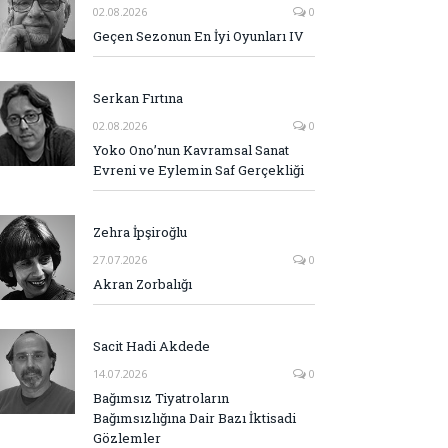
02.08.2026
0
Geçen Sezonun En İyi Oyunları IV
Serkan Fırtına
02.08.2026
0
Yoko Ono’nun Kavramsal Sanat
Evreni ve Eylemin Saf Gerçekliği
Zehra İpşiroğlu
27.07.2026
0
Akran Zorbalığı
Sacit Hadi Akdede
14.07.2026
0
Bağımsız Tiyatroların
Bağımsızlığına Dair Bazı İktisadi
Gözlemler