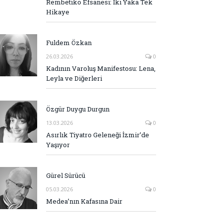
Rembetiko Efsanesi: İki Yaka Tek
Hikaye
Fuldem Özkan
26.03.2026
0
Kadının Varoluş Manifestosu: Lena,
Leyla ve Diğerleri
Özgür Duygu Durgun
13.03.2026
0
Asırlık Tiyatro Geleneği İzmir’de
Yaşıyor
Gürel Sürücü
05.03.2026
0
Medea’nın Kafasına Dair