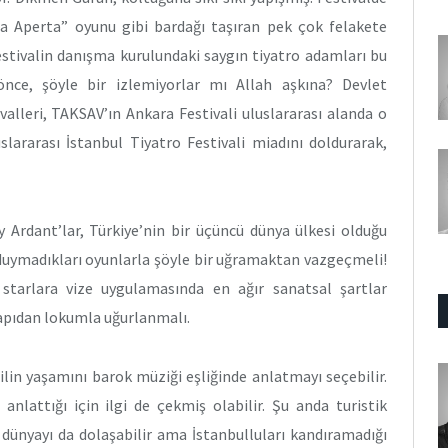
tta Aperta” oyunu gibi bardağı taşıran pek çok felakete
stivalin danışma kurulundaki saygın tiyatro adamları bu
nce, şöyle bir izlemiyorlar mı Allah aşkına? Devlet
valleri, TAKSAV’ın Ankara Festivali uluslararası alanda o
slararası İstanbul Tiyatro Festivali miadını doldurarak,
 Ardant’lar, Türkiye’nin bir üçüncü dünya ülkesi olduğu
duymadıkları oyunlarla şöyle bir uğramaktan vazgeçmeli!
tarlara vize uygulamasında en ağır sanatsal şartlar
kapıdan lokumla uğurlanmalı.
lin yaşamını barok müziği eşliğinde anlatmayı seçebilir.
 anlattığı için ilgi de çekmiş olabilir. Şu anda turistik
 dünyayı da dolaşabilir ama İstanbulluları kandıramadığı