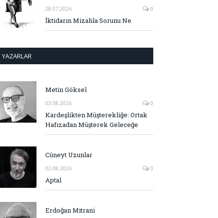
28.07.2026
0
İktidarın Mizahla Sorunu Ne
YAZARLAR
Metin Göksel
03.08.2026
0
Kardeşlikten Müşterekliğe: Ortak
Hafızadan Müşterek Geleceğe
Cüneyt Uzunlar
02.08.2026
0
Aptal
Erdoğan Mitrani