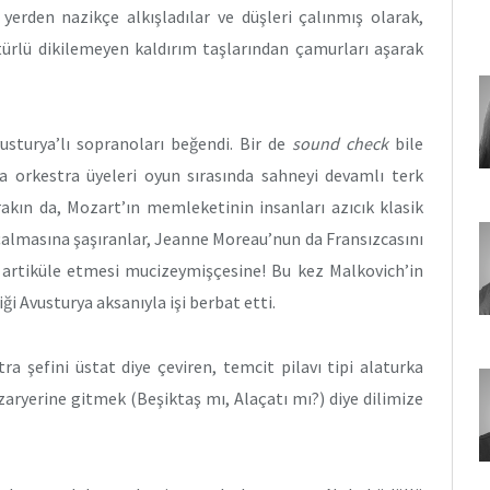
 yerden nazikçe alkışladılar ve düşleri çalınmış olarak,
 türlü dikilemeyen kaldırım taşlarından çamurları aşarak
vusturya’lı sopranoları beğendi. Bir de
sound check
bile
 orkestra üyeleri oyun sırasında sahneyi devamlı terk
ırakın da, Mozart’ın memleketinin insanları azıcık klasik
 çalmasına şaşıranlar, Jeanne Moreau’nun da Fransızcasını
i artiküle etmesi mucizeymişçesine! Bu kez Malkovich’in
i Avusturya aksanıyla işi berbat etti.
ra şefini üstat diye çeviren, temcit pilavı tipi alaturka
zaryerine gitmek (Beşiktaş mı, Alaçatı mı?) diye dilimize