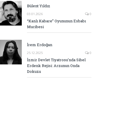
Bülent Yıldız
03.01.2026
0
“Kanlı Kabare” Oyununun Esbabı
Mucibesi
İrem Erdoğan
25.12.2025
0
İzmir Devlet Tiyatrosu’nda Sibel
Erdenk Rejisi: Arzunun Onda
Dokuzu