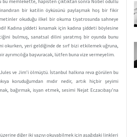
ğu bu memlekette, hapisten çıktıktan sonra Nobel ödüllü
nandıran bir katilin öyküsünü paylaşmak hoş bir fikir
e metinler okuduğu ilkel bir okuma tiyatrosunda sahneye
ydi! Kadına şiddeti kınamak için kadına şiddeti böylesine
iğini bulmuş, sanatsal dilini yaratmış bir oyunda bunu
kurken, yeri geldiğinde de sırf bizi etkilemek uğruna,
ir ayrımcılığa başvuracak, lütfen buna vize vermeyelim.
ules ve Jim’i ölmüştü. İstanbul halkına reva görülen bu
sıkıya koruduğumdan mıdır nedir, artık hiçbir şeyimi
ak, bağırmak, isyan etmek, sesimi Nejat Eczacıbaşı’na
erine diğer iki yazıyı okuyabilmek için aşağıdaki linkleri