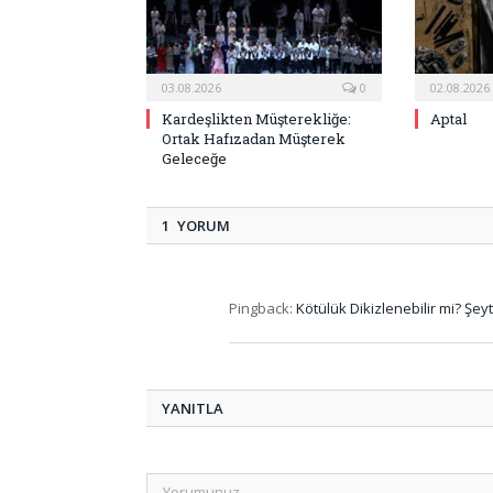
03.08.2026
0
02.08.2026
Kardeşlikten Müşterekliğe:
Aptal
Ortak Hafızadan Müşterek
Geleceğe
1 YORUM
Pingback:
Kötülük Dikizlenebilir mi? Ş
YANITLA