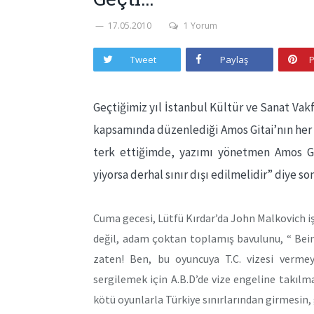
17.05.2010
1 Yorum
Tweet
Paylaş
P
Geçtiğimiz yıl İstanbul Kültür ve Sanat Vak
kapsamında düzenlediği Amos Gitai’nın her
terk ettiğimde, yazımı yönetmen Amos Git
yiyorsa derhal sınır dışı edilmelidir” diye s
Cuma gecesi, Lütfü Kırdar’da John Malkovich i
değil, adam çoktan toplamış bavulunu, “ Bei
zaten! Ben, bu oyuncuya T.C. vizesi vermey
sergilemek için A.B.D’de vize engeline takılm
kötü oyunlarla Türkiye sınırlarından girmesin,