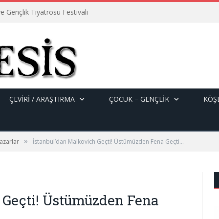
e Gençlik Tiyatrosu Festivali
ÇEVİRİ / ARAŞTIRMA
ÇOCUK – GENÇLIK
KÖŞE
»
azarlar
İstanbul’dan Malkovich Geçti! Üstümüzden Fena Geçti…
 Geçti! Üstümüzden Fena