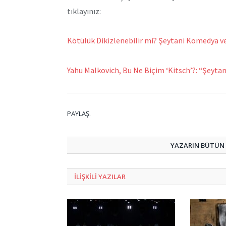
tıklayınız:
Kötülük Dikizlenebilir mi? Şeytani Komedya v
Yahu Malkovich, Bu Ne Biçim ‘Kitsch’?: “Şeyt
PAYLAŞ.
YAZARIN BÜTÜN Y
ILIŞKILI
YAZILAR