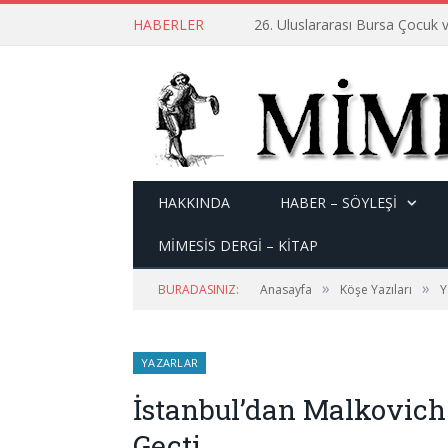
HABERLER
26. Uluslararası Bursa Çocuk v
HAKKINDA
HABER – SÖYLEŞI
MİMESİS DERGİ – KİTAP
»
»
BURADASINIZ:
Anasayfa
Köşe Yazıları
Y
YAZARLAR
İstanbul’dan Malkovich
Geçti…