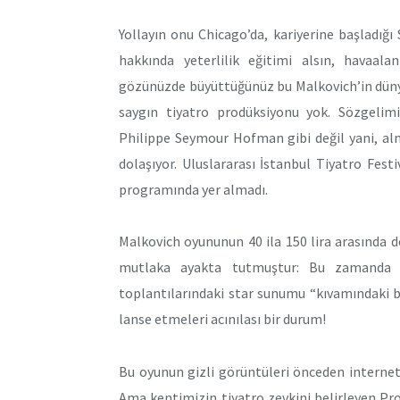
Yollayın onu Chicago’da, kariyerine başladığ
hakkında yeterlilik eğitimi alsın, havaal
gözünüzde büyüttüğünüz bu Malkovich’in dünya
saygın tiyatro prodüksiyonu yok. Sözgelim
Philippe Seymour Hofman gibi değil yani, alm
dolaşıyor. Uluslararası İstanbul Tiyatro Festi
programında yer almadı.
Malkovich oyununun 40 ila 150 lira arasında değ
mutlaka ayakta tutmuştur: Bu zamanda ko
toplantılarındaki star sunumu “kıvamındaki bu 
lanse etmeleri acınılası bir durum!
Bu oyunun gizli görüntüleri önceden internet
Ama kentimizin tiyatro zevkini belirleyen Pro