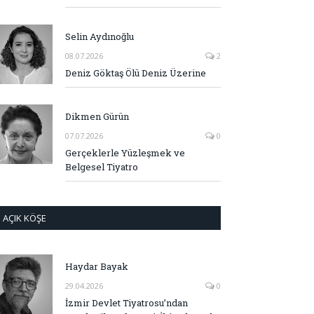
Selin Aydınoğlu
08.07.2026
2
Deniz Göktaş Ölü Deniz Üzerine
Dikmen Gürün
07.07.2026
0
Gerçeklerle Yüzleşmek ve
Belgesel Tiyatro
AÇIK KÖŞE
Haydar Bayak
29.04.2026
0
İzmir Devlet Tiyatrosu’ndan