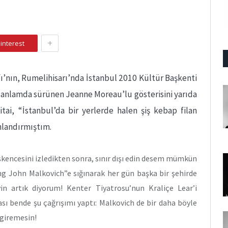
+
interest
fı’nın, Rumelihisarı’nda İstanbul 2010 Kültür Başkenti
 anlamda sürünen Jeanne Moreau’lu gösterisini yarıda
ai, “İstanbul’da bir yerlerde halen şiş kebap filan
onlandırmıştım.
şkencesini izledikten sonra, sınır dışı edin desem mümkün
ng John Malkovich”e sığınarak her gün başka bir şehirde
in artık diyorum! Kenter Tiyatrosu’nun Kraliçe Lear’i
ası bende şu çağrışımı yaptı: Malkovich de bir daha böyle
 giremesin!