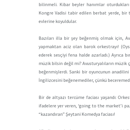
bilinmeli. Kibar beyler hanımlar oturdukları
Kongre Vadisi tabir edilen berbat yerde, bir
evlerine koyuldular.
Bazıları illa bir şey beğenmiş olmak için, A
yapmaktan aciz olan barok orkestrayı! (Oysa
ederek sesçiyi fena halde azarladı.) Ayrıca b
müzik bilsin değil mi? Avusturyalıların müzik
beğenmişlerdi. Sanki bir oyuncunun anadilin
İngilizcesini beğenemediler, çünkü beceremediğ
Bir de altyazı tercüme faciası yaşandı: Orkest
ifadelere yer veren, ‘going to the market’i pa
“kazandıran” Şeytani Komedya faciası!