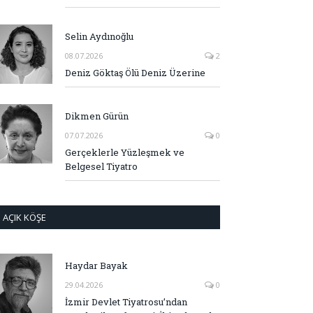
Selin Aydınoğlu
08.07.2026
2
Deniz Göktaş Ölü Deniz Üzerine
Dikmen Gürün
07.07.2026
0
Gerçeklerle Yüzleşmek ve
Belgesel Tiyatro
AÇIK KÖŞE
Haydar Bayak
29.04.2026
0
İzmir Devlet Tiyatrosu’ndan