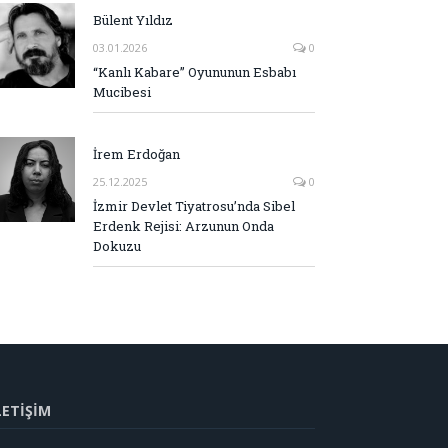
Bülent Yıldız
03.01.2026
0
“Kanlı Kabare” Oyununun Esbabı
Mucibesi
İrem Erdoğan
25.12.2025
0
İzmir Devlet Tiyatrosu’nda Sibel
Erdenk Rejisi: Arzunun Onda
Dokuzu
LETİŞİM