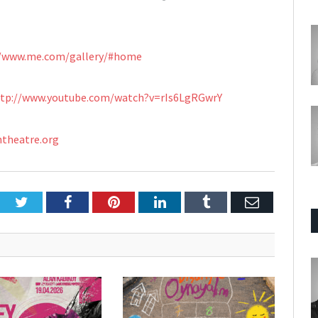
//www.me.com/gallery/#home
tp://www.youtube.com/watch?v=rIs6LgRGwrY
htheatre.org
Twitter
Facebook
Pinterest
LinkedIn
Tumblr
E-
Posta