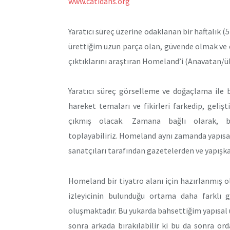
www.catidans.org
Yaratıcı süreç üzerine odaklanan bir haftalık 
ürettiğim uzun parça olan, güvende olmak ve e
çıktıklarını araştıran Homeland’i (Anavatan/ü
Yaratıcı süreç görselleme ve doğaçlama ile
hareket temaları ve fikirleri farkedip, geliş
çıkmış olacak. Zamana bağlı olarak, b
toplayabiliriz. Homeland aynı zamanda yapısa
sanatçıları tarafından gazetelerden ve yapışk
Homeland bir tiyatro alanı için hazırlanmış o
izleyicinin bulunduğu ortama daha farklı 
oluşmaktadır. Bu yukarda bahsettiğim yapısal u
sonra arkada bırakılabilir ki bu da sonra o