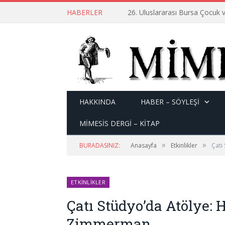
HABERLER
26. Uluslararası Bursa Çocuk v
HAKKINDA
HABER – SÖYLEŞI
MİMESİS DERGİ – KİTAP
»
»
BURADASINIZ:
Anasayfa
Etkinlikler
Çatı
ETKINLIKLER
Çatı Stüdyo’da Atölye:
Zimmerman