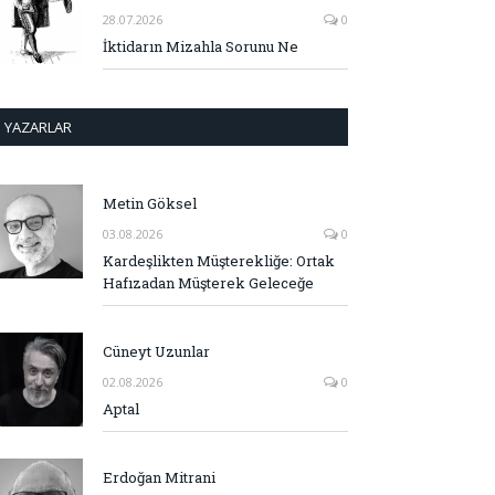
28.07.2026
0
İktidarın Mizahla Sorunu Ne
YAZARLAR
Metin Göksel
03.08.2026
0
Kardeşlikten Müşterekliğe: Ortak
Hafızadan Müşterek Geleceğe
Cüneyt Uzunlar
02.08.2026
0
Aptal
Erdoğan Mitrani