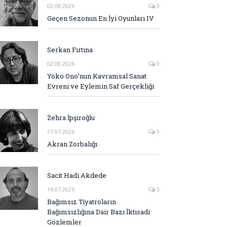
02.08.2026
0
Geçen Sezonun En İyi Oyunları IV
Serkan Fırtına
02.08.2026
0
Yoko Ono’nun Kavramsal Sanat
Evreni ve Eylemin Saf Gerçekliği
Zehra İpşiroğlu
27.07.2026
0
Akran Zorbalığı
Sacit Hadi Akdede
14.07.2026
0
Bağımsız Tiyatroların
Bağımsızlığına Dair Bazı İktisadi
Gözlemler