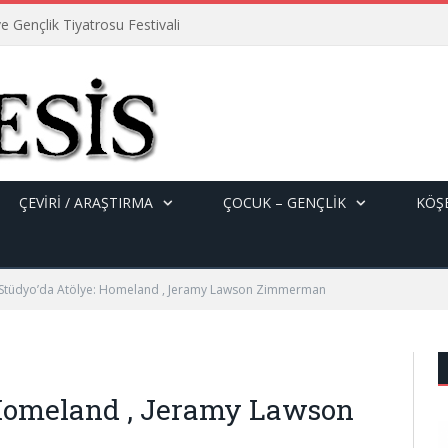
e Gençlik Tiyatrosu Festivali
ÇEVİRİ / ARAŞTIRMA
ÇOCUK – GENÇLIK
KÖŞE
 Stüdyo’da Atölye: Homeland , Jeramy Lawson Zimmerman
 Homeland , Jeramy Lawson