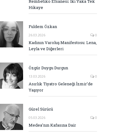
Rembetiko Efsanesi: İki Yaka Tek
Hikaye
Fuldem Özkan
26.03.2026
0
Kadının Varoluş Manifestosu: Lena,
Leyla ve Diğerleri
Özgür Duygu Durgun
13.03.2026
0
Asırlık Tiyatro Geleneği İzmir’de
Yaşıyor
Gürel Sürücü
05.03.2026
0
Medea’nın Kafasına Dair