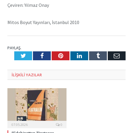
Çeviren: Yılmaz Onay
Mitos Boyut Yayınları, İstanbul 2010
PAYLAŞ.
Twitter
Facebook
Pinterest
LinkedIn
Tumblr
E-
Posta
ILIŞKILI
YAZILAR
07.05.2026
0