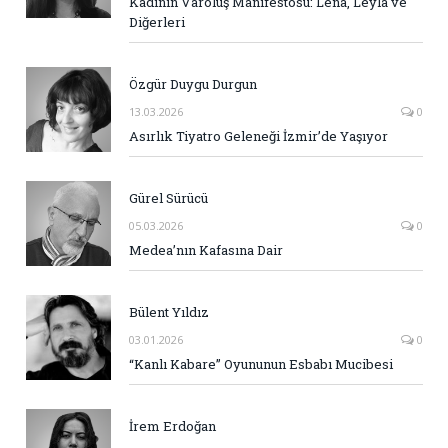
Kadının Varoluş Manifestosu: Lena, Leyla ve
Diğerleri
Özgür Duygu Durgun
13.03.2026
0
Asırlık Tiyatro Geleneği İzmir’de Yaşıyor
Gürel Sürücü
05.03.2026
0
Medea’nın Kafasına Dair
Bülent Yıldız
03.01.2026
0
“Kanlı Kabare” Oyununun Esbabı Mucibesi
İrem Erdoğan