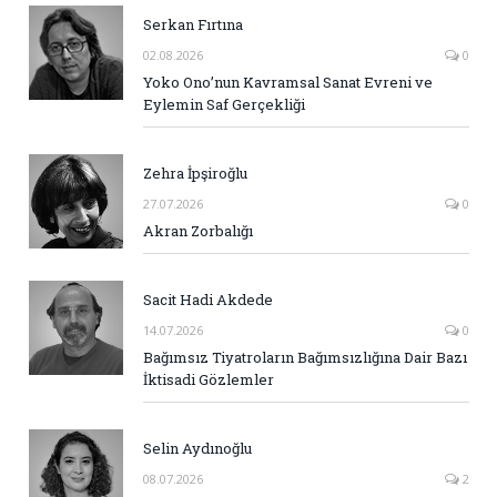
Serkan Fırtına
02.08.2026
0
Yoko Ono’nun Kavramsal Sanat Evreni ve
Eylemin Saf Gerçekliği
Zehra İpşiroğlu
27.07.2026
0
Akran Zorbalığı
Sacit Hadi Akdede
14.07.2026
0
Bağımsız Tiyatroların Bağımsızlığına Dair Bazı
İktisadi Gözlemler
Selin Aydınoğlu
08.07.2026
2