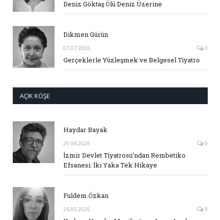
Deniz Göktaş Ölü Deniz Üzerine
Dikmen Gürün
07.07.2026
0
Gerçeklerle Yüzleşmek ve Belgesel Tiyatro
AÇIK KÖŞE
Haydar Bayak
29.04.2026
0
İzmir Devlet Tiyatrosu’ndan Rembetiko
Efsanesi: İki Yaka Tek Hikaye
Fuldem Özkan
26.03.2026
0