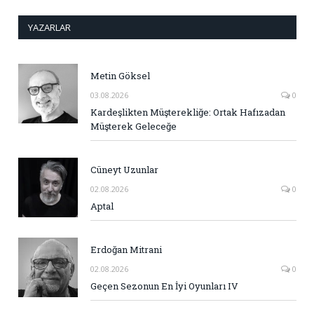
YAZARLAR
Metin Göksel
03.08.2026
0
Kardeşlikten Müşterekliğe: Ortak Hafızadan
Müşterek Geleceğe
Cüneyt Uzunlar
02.08.2026
0
Aptal
Erdoğan Mitrani
02.08.2026
0
Geçen Sezonun En İyi Oyunları IV