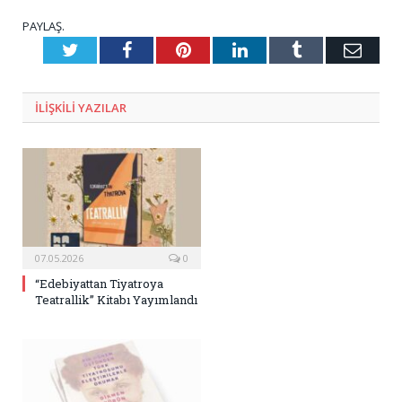
PAYLAŞ.
Twitter
Facebook
Pinterest
LinkedIn
Tumblr
E-
Posta
ILIŞKILI
YAZILAR
07.05.2026
0
“Edebiyattan Tiyatroya
Teatrallik” Kitabı Yayımlandı