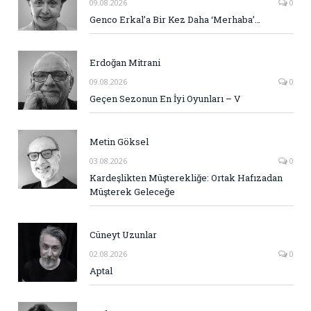
09.08.2026
0
Genco Erkal’a Bir Kez Daha ‘Merhaba’…
Erdoğan Mitrani
09.08.2026
0
Geçen Sezonun En İyi Oyunları – V
Metin Göksel
03.08.2026
0
Kardeşlikten Müşterekliğe: Ortak Hafızadan
Müşterek Geleceğe
Cüneyt Uzunlar
02.08.2026
0
Aptal