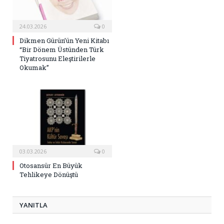
24.03.2026
0
Dikmen Gürün’ün Yeni Kitabı
“Bir Dönem Üstünden Türk
Tiyatrosunu Eleştirilerle
Okumak”
03.03.2026
0
Otosansür En Büyük
Tehlikeye Dönüştü
YANITLA