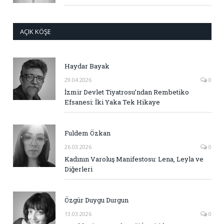
AÇIK KÖŞE
Haydar Bayak
29.04.2026
0
İzmir Devlet Tiyatrosu’ndan Rembetiko
Efsanesi: İki Yaka Tek Hikaye
Fuldem Özkan
26.03.2026
0
Kadının Varoluş Manifestosu: Lena, Leyla ve
Diğerleri
Özgür Duygu Durgun
13.03.2026
0