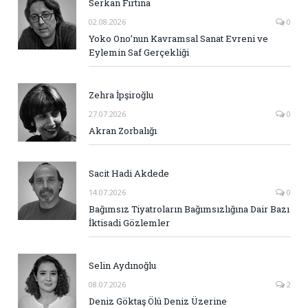
Serkan Fırtına
02.08.2026
0
Yoko Ono’nun Kavramsal Sanat Evreni ve
Eylemin Saf Gerçekliği
Zehra İpşiroğlu
27.07.2026
0
Akran Zorbalığı
Sacit Hadi Akdede
14.07.2026
0
Bağımsız Tiyatroların Bağımsızlığına Dair Bazı
İktisadi Gözlemler
Selin Aydınoğlu
08.07.2026
2
Deniz Göktaş Ölü Deniz Üzerine