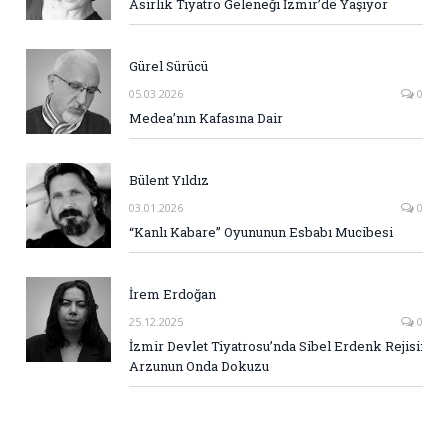
Asırlık Tiyatro Geleneği İzmir’de Yaşıyor
Gürel Sürücü
05.03.2026
0
Medea’nın Kafasına Dair
Bülent Yıldız
03.01.2026
0
“Kanlı Kabare” Oyununun Esbabı Mucibesi
İrem Erdoğan
25.12.2025
0
İzmir Devlet Tiyatrosu’nda Sibel Erdenk Rejisi:
Arzunun Onda Dokuzu