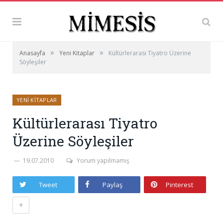
»
»
Anasayfa
Yeni Kitaplar
Kültürlerarası Tiyatro Üzerine
Söyleşiler
YENI KITAPLAR
Kültürlerarası Tiyatro
Üzerine Söyleşiler
19.07.2010
Yorum yapılmamış
Tweet
Paylaş
Pinterest
+