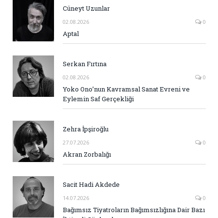
Cüneyt Uzunlar
02.08.2026
0
Aptal
Serkan Fırtına
02.08.2026
0
Yoko Ono’nun Kavramsal Sanat Evreni ve
Eylemin Saf Gerçekliği
Zehra İpşiroğlu
27.07.2026
0
Akran Zorbalığı
Sacit Hadi Akdede
14.07.2026
0
Bağımsız Tiyatroların Bağımsızlığına Dair Bazı