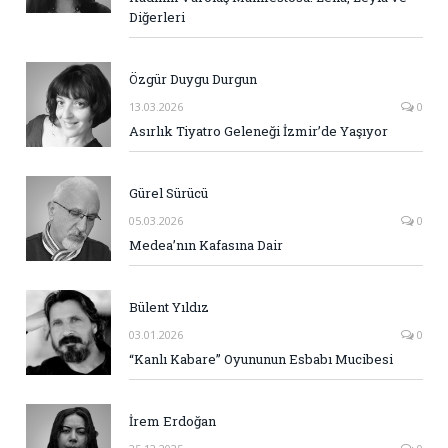
Diğerleri
Özgür Duygu Durgun
13.03.2026
0
Asırlık Tiyatro Geleneği İzmir’de Yaşıyor
Gürel Sürücü
05.03.2026
0
Medea’nın Kafasına Dair
Bülent Yıldız
03.01.2026
0
“Kanlı Kabare” Oyununun Esbabı Mucibesi
İrem Erdoğan