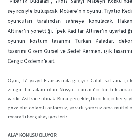
‘Kibarlık Budalası’, Yıldız Sarayı Mabeyn Köşkü’nde
seyircisiyle buluşacak. Moliere’nin oyunu, Tiyatro Kedi
oyuncuları tarafından sahneye konulacak. Hakan
Altıner’in yönettiği, İpek Kadılar Altıner’in uyarladığı
oyunun kostüm tasarımı Türkan Kafadar, dekor
tasarımı Gizem Gürsel ve Sedef Kermen, ışık tasarımı
Cengiz Özdemir’e ait.
Oyun, 17. yüzyıl Fransası’nda geçiyor. Cahil, saf ama çok
zengin bir adam olan Mösyö Jourdain’in bir tek amacı
vardır: Asilzade olmak. Bunu gerçekleştirmek için her şeyi
göze alır, anlamlı-anlamsız, yararlı-yararsız ama mutlaka
masraflı her çabayı gösterir.
ALAY KONUSU OLUYOR