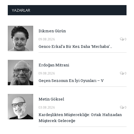
YAZARLAR
Dikmen Gürün
09.08.2026
0
Genco Erkal’a Bir Kez Daha ‘Merhaba’…
Erdoğan Mitrani
09.08.2026
0
Geçen Sezonun En İyi Oyunları – V
Metin Göksel
03.08.2026
0
Kardeşlikten Müşterekliğe: Ortak Hafızadan
Müşterek Geleceğe