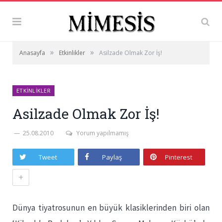
»
»
Anasayfa
Etkinlikler
Asilzade Olmak Zor İş!
ETKINLIKLER
Asilzade Olmak Zor İş!
25.08.2010
Yorum yapılmamış
Tweet
Paylaş
Pinterest
+
Dünya tiyatrosunun en büyük klasiklerinden biri olan