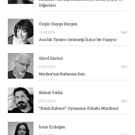
Diğerleri
Özgür Duygu Durgun
13.03.2026
0
Asırlık Tiyatro Geleneği İzmir’de Yaşıyor
Gürel Sürücü
05.03.2026
0
Medea’nın Kafasına Dair
Bülent Yıldız
03.01.2026
0
“Kanlı Kabare” Oyununun Esbabı Mucibesi
İrem Erdoğan