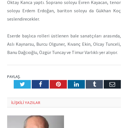
Oktay Kanca yaptı. Soprano soloyu Evren Kayacan, tenor
soloyu Erdem Erdoğan, bariton soloyu da Gükhan Koç
seslendirecekler.
Eserde başlıca rolleri üstlenen bale sanatçıları arasında,
Aslı Kaynarsu, Burcu Olguner, Kıvanç Ekin, Olcay Tunceli,
Banu Dağcıoğlu, Özgür Tuncay ve Timur Varlıklı yer alıyor.
PAYLAŞ.
Twitter
Facebook
Pinterest
LinkedIn
Tumblr
E-
Posta
ILIŞKILI
YAZILAR