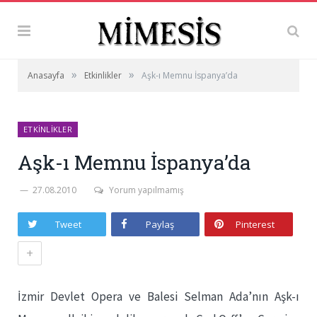
»
»
Anasayfa
Etkinlikler
Aşk-ı Memnu İspanya’da
ETKINLIKLER
Aşk-ı Memnu İspanya’da
27.08.2010
Yorum yapılmamış
Tweet
Paylaş
Pinterest
+
İzmir Devlet Opera ve Balesi Selman Ada’nın Aşk-ı