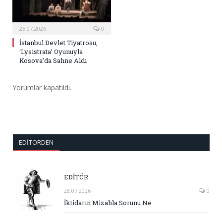
25.07.2026
0
İstanbul Devlet Tiyatrosu,
‘Lysistrata’ Oyunuyla
Kosova’da Sahne Aldı
Yorumlar kapatıldı.
EDITÖRDEN
EDİTÖR
28.07.2026
0
İktidarın Mizahla Sorunu Ne