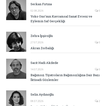
Serkan Fırtına
02.08.2026
0
Yoko Ono’nun Kavramsal Sanat Evreni ve
Eylemin Saf Gerçekliği
Zehra İpşiroğlu
27.07.2026
0
Akran Zorbalığı
Sacit Hadi Akdede
14.07.2026
0
Bağımsız Tiyatroların Bağımsızlığına Dair Bazı
İktisadi Gözlemler
Selin Aydınoğlu
08.07.2026
2