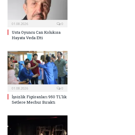
01.08.2026
0
Usta Oyuncu Can Kolukısa
Hayata Veda Etti
01.08.2026
0
İşsizlik Figüranları 950 TL’lik
Setlere Mecbur Bıraktı