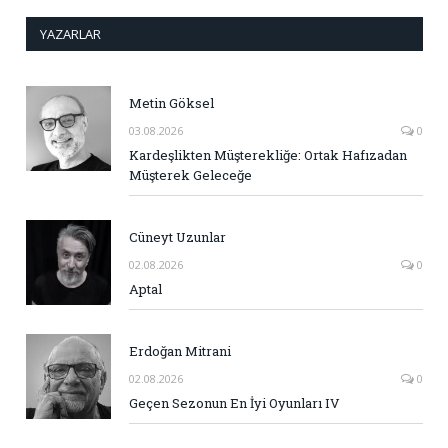
YAZARLAR
Metin Göksel
03.08.2026
0
Kardeşlikten Müşterekliğe: Ortak Hafızadan
Müşterek Geleceğe
Cüneyt Uzunlar
02.08.2026
0
Aptal
Erdoğan Mitrani
02.08.2026
0
Geçen Sezonun En İyi Oyunları IV