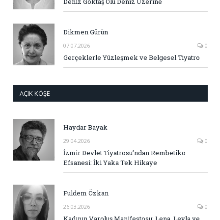
Deniz Göktaş Ölü Deniz Üzerine
Dikmen Gürün
07.07.2026
0
Gerçeklerle Yüzleşmek ve Belgesel Tiyatro
AÇIK KÖŞE
Haydar Bayak
29.04.2026
0
İzmir Devlet Tiyatrosu’ndan Rembetiko
Efsanesi: İki Yaka Tek Hikaye
Fuldem Özkan
26.03.2026
0
Kadının Varoluş Manifestosu: Lena, Leyla ve