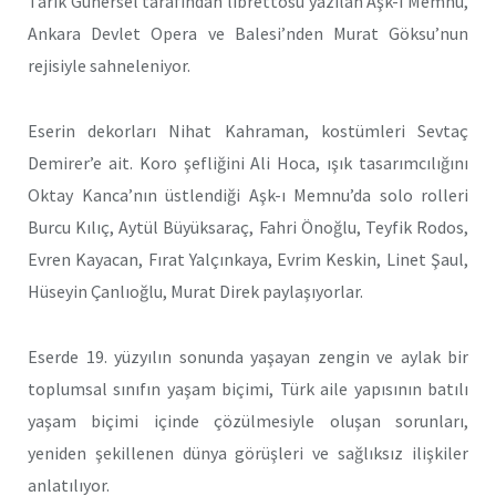
Tarık Günersel tarafından librettosu yazılan Aşk-ı Memnu,
Ankara Devlet Opera ve Balesi’nden Murat Göksu’nun
rejisiyle sahneleniyor.
Eserin dekorları Nihat Kahraman, kostümleri Sevtaç
Demirer’e ait. Koro şefliğini Ali Hoca, ışık tasarımcılığını
Oktay Kanca’nın üstlendiği Aşk-ı Memnu’da solo rolleri
Burcu Kılıç, Aytül Büyüksaraç, Fahri Önoğlu, Teyfik Rodos,
Evren Kayacan, Fırat Yalçınkaya, Evrim Keskin, Linet Şaul,
Hüseyin Çanlıoğlu, Murat Direk paylaşıyorlar.
Eserde 19. yüzyılın sonunda yaşayan zengin ve aylak bir
toplumsal sınıfın yaşam biçimi, Türk aile yapısının batılı
yaşam biçimi içinde çözülmesiyle oluşan sorunları,
yeniden şekillenen dünya görüşleri ve sağlıksız ilişkiler
anlatılıyor.