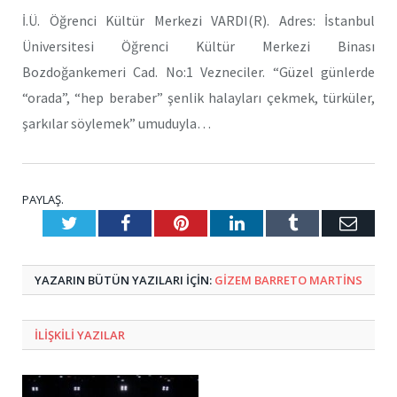
İ.Ü. Öğrenci Kültür Merkezi VARDI(R). Adres: İstanbul
Üniversitesi Öğrenci Kültür Merkezi Binası
Bozdoğankemeri Cad. No:1 Vezneciler. “Güzel günlerde
“orada”, “hep beraber” şenlik halayları çekmek, türküler,
şarkılar söylemek” umuduyla…
PAYLAŞ.
Twitter
Facebook
Pinterest
LinkedIn
Tumblr
E-
Posta
YAZARIN BÜTÜN YAZILARI IÇIN:
GIZEM BARRETO MARTINS
ILIŞKILI
YAZILAR