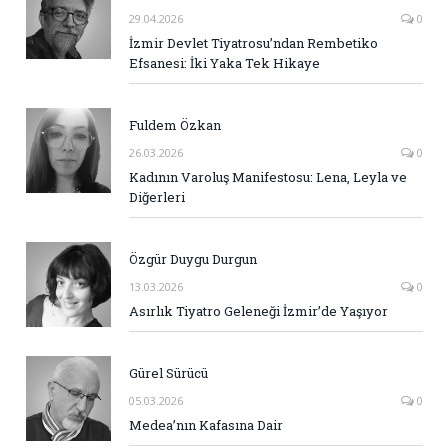
29.04.2026
0
İzmir Devlet Tiyatrosu’ndan Rembetiko
Efsanesi: İki Yaka Tek Hikaye
Fuldem Özkan
26.03.2026
0
Kadının Varoluş Manifestosu: Lena, Leyla ve
Diğerleri
Özgür Duygu Durgun
13.03.2026
0
Asırlık Tiyatro Geleneği İzmir’de Yaşıyor
Gürel Sürücü
05.03.2026
0
Medea’nın Kafasına Dair