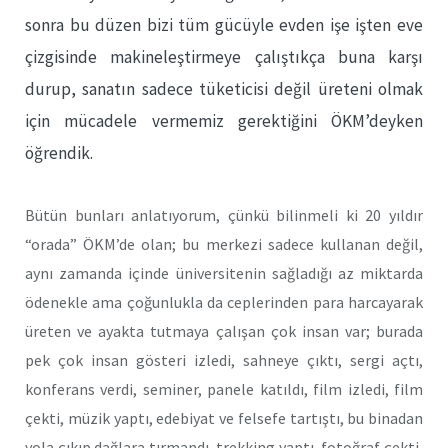
sonra bu düzen bizi tüm gücüyle evden işe işten eve
çizgisinde makineleştirmeye çalıştıkça buna karşı
durup, sanatın sadece tüketicisi değil üreteni olmak
için mücadele vermemiz gerektiğini ÖKM’deyken
öğrendik.
Bütün bunları anlatıyorum, çünkü bilinmeli ki 20 yıldır
“orada” ÖKM’de olan; bu merkezi sadece kullanan değil,
aynı zamanda içinde üniversitenin sağladığı az miktarda
ödenekle ama çoğunlukla da ceplerinden para harcayarak
üreten ve ayakta tutmaya çalışan çok insan var; burada
pek çok insan gösteri izledi, sahneye çıktı, sergi açtı,
konferans verdi, seminer, panele katıldı, film izledi, film
çekti, müzik yaptı, edebiyat ve felsefe tartıştı, bu binadan
yola çıkıp dağlara tırmandı, trekking yaptı, fotoğraf çekti,