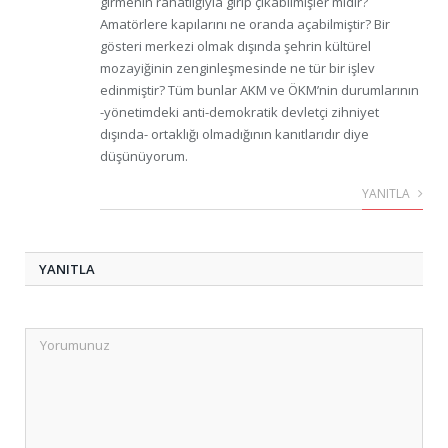
girmenin rahatlığıyla girip çıkabilmişler midir?
Amatörlere kapılarını ne oranda açabilmiştir? Bir
gösteri merkezi olmak dışında şehrin kültürel
mozayiğinin zenginleşmesinde ne tür bir işlev
edinmiştir? Tüm bunlar AKM ve ÖKM’nin durumlarının
-yönetimdeki anti-demokratik devletçi zihniyet
dışında- ortaklığı olmadığının kanıtlarıdır diye
düşünüyorum.
YANITLA
YANITLA