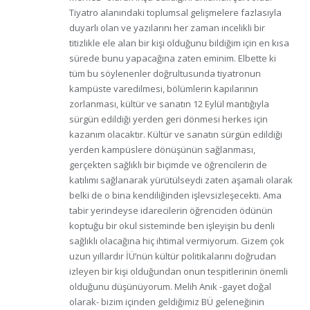
Tiyatro alanındaki toplumsal gelişmelere fazlasıyla
duyarlı olan ve yazılarını her zaman incelikli bir
titizlikle ele alan bir kişi olduğunu bildiğim için en kısa
sürede bunu yapacağına zaten eminim. Elbette ki
tüm bu söylenenler doğrultusunda tiyatronun
kampüste varedilmesi, bölümlerin kapılarının
zorlanması, kültür ve sanatın 12 Eylül mantığıyla
sürgün edildiği yerden geri dönmesi herkes için
kazanım olacaktır. Kültür ve sanatın sürgün edildiği
yerden kampüslere dönüşünün sağlanması,
gerçekten sağlıklı bir biçimde ve öğrencilerin de
katılımı sağlanarak yürütülseydi zaten aşamalı olarak
belki de o bina kendiliğinden işlevsizleşecekti. Ama
tabir yerindeyse idarecilerin öğrenciden ödünün
koptuğu bir okul sisteminde ben işleyişin bu denli
sağlıklı olacağına hiç ihtimal vermiyorum. Gizem çok
uzun yıllardır İÜ’nün kültür politikalarını doğrudan
izleyen bir kişi olduğundan onun tespitlerinin önemli
olduğunu düşünüyorum. Melih Anık -gayet doğal
olarak- bizim içinden geldiğimiz BÜ geleneğinin