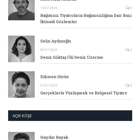
14.07.2026
0
Bağımsız Tiyatroların Bağımsızlığına Dair Bazı
İktisadi Gözlemler
Selin Aydınoğlu
08.07.2026
2
Deniz Göktaş Ölü Deniz Üzerine
Dikmen Gürün
07.07.2026
0
Gerçeklerle Yüzleşmek ve Belgesel Tiyatro
AÇIK KÖŞE
Haydar Bayak