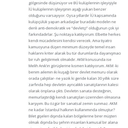
gölgesinde düşünüyor ve BÜ kulüplerinin işleyişiyle
İÜ kulüplerinin işleyişinin aşağı yukarı benzer
olduğunu varsayıyor. Oysa yıllardır İÜ kapsamında
kulüpçülük yapan arkadaşlar buradaki modelin ne
denli anti-demokratik ve “devletçi” olduğunun çok iyi
farkındadırlar. Şu noktaya katılıyorum: Elbette herkes
kendi mücadelesini kendisi verecek. Ama tiyatro
kamuoyuna düşen minimum düzeyde temel insan
haklarını kriter alarak bu tür durumlarda dayanışmacı
bir ruh geliştirmek olmalıdır. AKM konusunda ise
Melih Anık’ın görüşlerine kısmen katılıyorum. AKM -ki
benim ailemin iki kuşağı birer devlet memuru olarak
orada çalıştılar- ne yazık ki geride kalan 30 yıllık süre
zarfında hep devletin ayrıcalıklı sanatçılarının kalesi
olarak önplana çıktı. Devletin sanata desteğinin,
memurlaştırdığı kendi sanatçıları üzerinden olmasına
karşıyım. Bu özgür bir sanatsal zemin sunmaz. AKM
ne kadar İstanbul halkının kullanımında olmuştur?
Bilet gişeleri dışında kalan bölgelerine birer müşteri
olmak dışında bu şehrin insanları kamusal bir alana