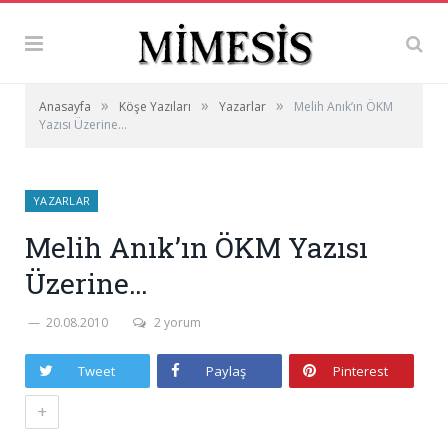
»
»
»
Anasayfa
Köşe Yazıları
Yazarlar
Melih Anık’ın ÖKM
Yazısı Üzerine…
YAZARLAR
Melih Anık’ın ÖKM Yazısı
Üzerine…
20.08.2010
2 yorum
Tweet
Paylaş
Pinterest
+