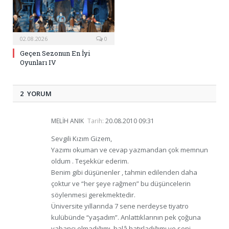
02.08.2026
0
Geçen Sezonun En İyi
Oyunları IV
2 YORUM
MELIH ANIK
Tarih:
20.08.2010 09:31
Sevgili Kızım Gizem,
Yazımı okuman ve cevap yazmandan çok memnun
oldum . Teşekkür ederim.
Benim gibi düşünenler , tahmin edilenden daha
çoktur ve “her şeye rağmen” bu düşüncelerin
söylenmesi gerekmektedir.
Üniversite yıllarında 7 sene nerdeyse tiyatro
kulübünde “yaşadım”. Anlattıklarının pek çoğuna
yabancı olmadığımı ,halâ hatırladığımı ve seni