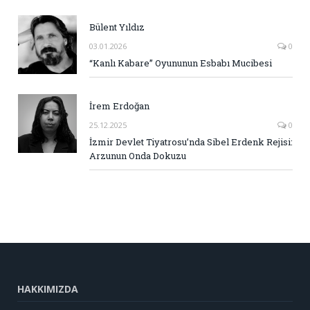
Bülent Yıldız
03.01.2026
0
“Kanlı Kabare” Oyununun Esbabı Mucibesi
İrem Erdoğan
25.12.2025
0
İzmir Devlet Tiyatrosu’nda Sibel Erdenk Rejisi:
Arzunun Onda Dokuzu
HAKKIMIZDA