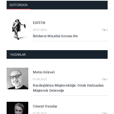
EDITÖRDEN
EDİTÖR
28.07.2026
0
İktidarın Mizahla Sorunu Ne
YAZARLAR
Metin Göksel
03.08.2026
0
Kardeşlikten Müşterekliğe: Ortak Hafızadan
Müşterek Geleceğe
Cüneyt Uzunlar
02.08.2026
0