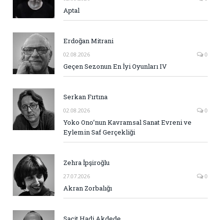
Aptal
Erdoğan Mitrani
02.08.2026
0
Geçen Sezonun En İyi Oyunları IV
Serkan Fırtına
02.08.2026
0
Yoko Ono’nun Kavramsal Sanat Evreni ve
Eylemin Saf Gerçekliği
Zehra İpşiroğlu
27.07.2026
0
Akran Zorbalığı
Sacit Hadi Akdede