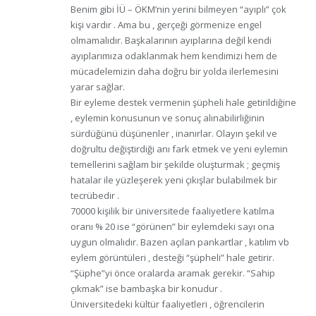
Benim gibi İÜ – ÖKM’nin yerini bilmeyen “ayıplı” çok
kişi vardır . Ama bu , gerçeği görmenize engel
olmamalıdır. Başkalarının ayıplarına değil kendi
ayıplarımıza odaklanmak hem kendimizi hem de
mücadelemizin daha doğru bir yolda ilerlemesini
yarar sağlar.
Bir eyleme destek vermenin şüpheli hale getirildiğine
, eylemin konusunun ve sonuç alınabilirliğinin
sürdüğünü düşünenler , inanırlar. Olayın şekil ve
doğrultu değiştirdiği anı fark etmek ve yeni eylemin
temellerini sağlam bir şekilde oluşturmak ; geçmiş
hatalar ile yüzleşerek yeni çıkışlar bulabilmek bir
tecrübedir .
70000 kişilik bir üniversitede faaliyetlere katılma
oranı % 20 ise “görünen” bir eylemdeki sayı ona
uygun olmalıdır. Bazen açılan pankartlar , katılım vb
eylem görüntüleri , desteği “şüpheli” hale getirir.
“Şüphe”yi önce oralarda aramak gerekir. “Sahip
çıkmak” ise bambaşka bir konudur .
Üniversitedeki kültür faaliyetleri , öğrencilerin