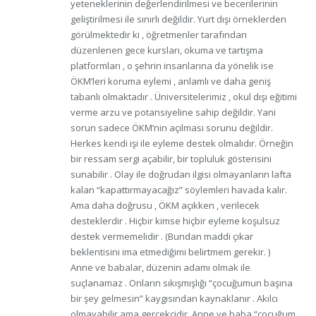
yeteneklerinin değerlendirilmesi ve becerilerinin
geliştirilmesi ile sınırlı değildir. Yurt dışı örneklerden
görülmektedir ki , öğretmenler tarafından
düzenlenen gece kursları, okuma ve tartışma
platformları , o şehrin insanlarına da yönelik ise
ÖKM’leri koruma eylemi , anlamlı ve daha geniş
tabanlı olmaktadır . Üniversitelerimiz , okul dışı eğitimi
verme arzu ve potansiyeline sahip değildir. Yani
sorun sadece ÖKM’nin açılması sorunu değildir.
Herkes kendi işi ile eyleme destek olmalıdır. Örneğin
bir ressam sergi açabilir, bir topluluk gösterisini
sunabilir . Olay ile doğrudan ilgisi olmayanların lafta
kalan “kapattırmayacağız” söylemleri havada kalır.
Ama daha doğrusu , ÖKM açıkken , verilecek
desteklerdir . Hiçbir kimse hiçbir eyleme koşulsuz
destek vermemelidir . (Bundan maddi çıkar
beklentisini ima etmediğimi belirtmem gerekir. )
Anne ve babalar, düzenin adamı olmak ile
suçlanamaz . Onların sıkışmışlığı “çocuğumun başına
bir şey gelmesin” kaygısından kaynaklanır . Akılcı
olmayabilir ama gerçekçidir. Anne ve baba “çocuğum