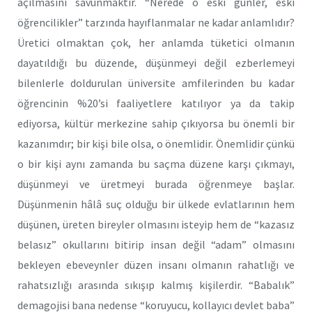
açılmasını savunmaktır. “Nerede o eski günler, eski
öğrencilikler” tarzında hayıflanmalar ne kadar anlamlıdır?
Üretici olmaktan çok, her anlamda tüketici olmanın
dayatıldığı bu düzende, düşünmeyi değil ezberlemeyi
bilenlerle doldurulan üniversite amfilerinden bu kadar
öğrencinin %20’si faaliyetlere katılıyor ya da takip
ediyorsa, kültür merkezine sahip çıkıyorsa bu önemli bir
kazanımdır; bir kişi bile olsa, o önemlidir. Önemlidir çünkü
o bir kişi aynı zamanda bu saçma düzene karşı çıkmayı,
düşünmeyi ve üretmeyi burada öğrenmeye başlar.
Düşünmenin hâlâ suç olduğu bir ülkede evlatlarının hem
düşünen, üreten bireyler olmasını isteyip hem de “kazasız
belasız” okullarını bitirip insan değil “adam” olmasını
bekleyen ebeveynler düzen insanı olmanın rahatlığı ve
rahatsızlığı arasında sıkışıp kalmış kişilerdir. “Babalık”
demagojisi bana nedense “koruyucu, kollayıcı devlet baba”