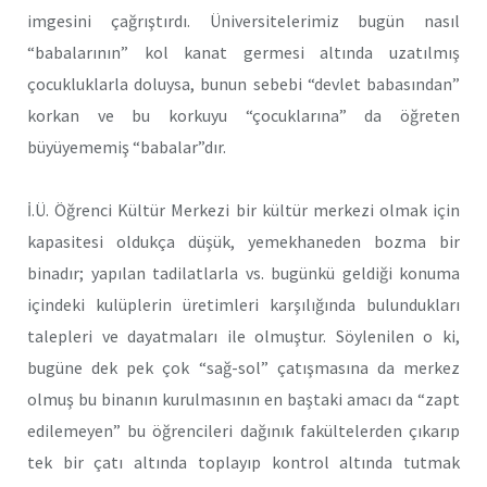
imgesini çağrıştırdı. Üniversitelerimiz bugün nasıl
“babalarının” kol kanat germesi altında uzatılmış
çocukluklarla doluysa, bunun sebebi “devlet babasından”
korkan ve bu korkuyu “çocuklarına” da öğreten
büyüyememiş “babalar”dır.
İ.Ü. Öğrenci Kültür Merkezi bir kültür merkezi olmak için
kapasitesi oldukça düşük, yemekhaneden bozma bir
binadır; yapılan tadilatlarla vs. bugünkü geldiği konuma
içindeki kulüplerin üretimleri karşılığında bulundukları
talepleri ve dayatmaları ile olmuştur. Söylenilen o ki,
bugüne dek pek çok “sağ-sol” çatışmasına da merkez
olmuş bu binanın kurulmasının en baştaki amacı da “zapt
edilemeyen” bu öğrencileri dağınık fakültelerden çıkarıp
tek bir çatı altında toplayıp kontrol altında tutmak