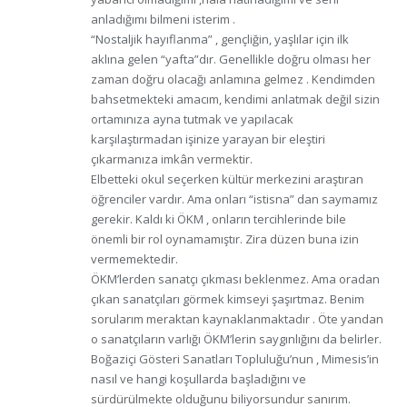
anladığımı bilmeni isterim .
“Nostaljik hayıflanma” , gençliğin, yaşlılar için ilk
aklına gelen “yafta”dır. Genellikle doğru olması her
zaman doğru olacağı anlamına gelmez . Kendimden
bahsetmekteki amacım, kendimi anlatmak değil sizin
ortamınıza ayna tutmak ve yapılacak
karşılaştırmadan işinize yarayan bir eleştiri
çıkarmanıza imkân vermektir.
Elbetteki okul seçerken kültür merkezini araştıran
öğrenciler vardır. Ama onları “istisna” dan saymamız
gerekir. Kaldı ki ÖKM , onların tercihlerinde bile
önemli bir rol oynamamıştır. Zira düzen buna izin
vermemektedir.
ÖKM’lerden sanatçı çıkması beklenmez. Ama oradan
çıkan sanatçıları görmek kimseyi şaşırtmaz. Benim
sorularım meraktan kaynaklanmaktadır . Öte yandan
o sanatçıların varlığı ÖKM’lerin saygınlığını da belirler.
Boğaziçi Gösteri Sanatları Topluluğu’nun , Mimesis’in
nasıl ve hangi koşullarda başladığını ve
sürdürülmekte olduğunu biliyorsundur sanırım.