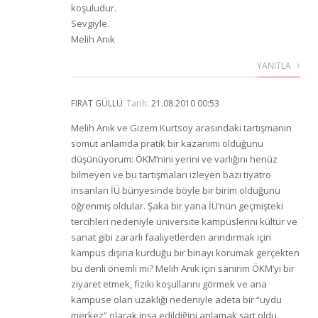
koşuludur.
Sevgiyle.
Melih Anık
YANITLA
FIRAT GÜLLÜ
Tarih:
21.08.2010 00:53
Melih Anık ve Gizem Kurtsoy arasındaki tartışmanın
somut anlamda pratik bir kazanımı olduğunu
düşünüyorum: ÖKM’nini yerini ve varlığını henüz
bilmeyen ve bu tartışmaları izleyen bazı tiyatro
insanları İÜ bünyesinde böyle bir birim olduğunu
öğrenmiş oldular. Şaka bir yana İÜ’nün geçmişteki
tercihleri nedeniyle üniversite kampüslerini kültür ve
sanat gibi zararlı faaliyetlerden arındırmak için
kampüs dışına kurduğu bir binayı korumak gerçekten
bu denli önemli mi? Melih Anık için sanırım ÖKM’yi bir
ziyaret etmek, fiziki koşullarını görmek ve ana
kampüse olan uzaklığı nedeniyle adeta bir “uydu
merkez” olarak inşa edildiğini anlamak şart oldu.