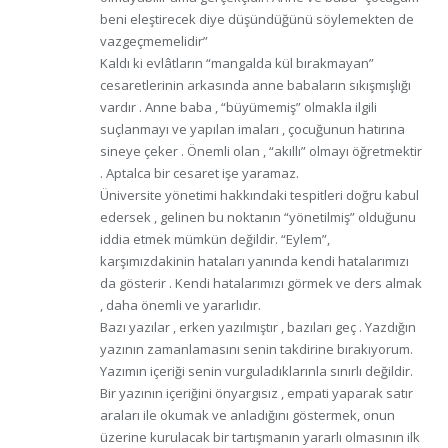
beni eleştirecek diye düşündüğünü söylemekten de
vazgeçmemelidir”
Kaldı ki evlâtların “mangalda kül bırakmayan”
cesaretlerinin arkasında anne babaların sıkışmışlığı
vardır . Anne baba , “büyümemiş” olmakla ilgili
suçlanmayı ve yapılan imaları , çocuğunun hatırına
sineye çeker . Önemli olan , “akıllı” olmayı öğretmektir
. Aptalca bir cesaret işe yaramaz.
Üniversite yönetimi hakkındaki tespitleri doğru kabul
edersek , gelinen bu noktanın “yönetilmiş” olduğunu
iddia etmek mümkün değildir. “Eylem”,
karşımızdakinin hataları yanında kendi hatalarımızı
da gösterir . Kendi hatalarımızı görmek ve ders almak
, daha önemli ve yararlıdır.
Bazı yazılar , erken yazılmıştır , bazıları geç . Yazdığın
yazının zamanlamasını senin takdirine bırakıyorum.
Yazımın içeriği senin vurguladıklarınla sınırlı değildir.
Bir yazının içeriğini önyargısız , empati yaparak satır
araları ile okumak ve anladığını göstermek, onun
üzerine kurulacak bir tartışmanın yararlı olmasının ilk