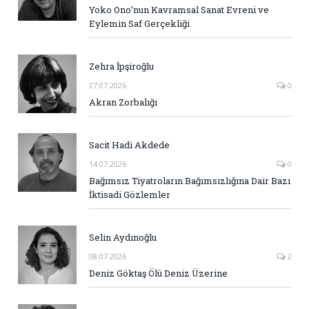
Yoko Ono’nun Kavramsal Sanat Evreni ve
Eylemin Saf Gerçekliği
Zehra İpşiroğlu
27.07.2026
0
Akran Zorbalığı
Sacit Hadi Akdede
14.07.2026
0
Bağımsız Tiyatroların Bağımsızlığına Dair Bazı
İktisadi Gözlemler
Selin Aydınoğlu
08.07.2026
2
Deniz Göktaş Ölü Deniz Üzerine