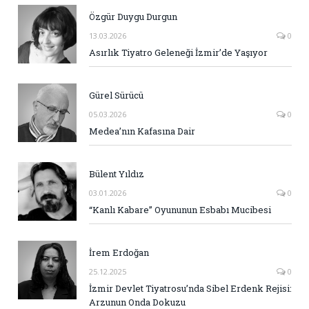
Özgür Duygu Durgun
13.03.2026
0
Asırlık Tiyatro Geleneği İzmir’de Yaşıyor
Gürel Sürücü
05.03.2026
0
Medea’nın Kafasına Dair
Bülent Yıldız
03.01.2026
0
“Kanlı Kabare” Oyununun Esbabı Mucibesi
İrem Erdoğan
25.12.2025
0
İzmir Devlet Tiyatrosu’nda Sibel Erdenk Rejisi:
Arzunun Onda Dokuzu