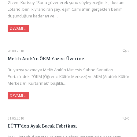
Gizem Kurtsoy “Sana güvenerek şunu söyleyeceğim ki, dostum
Lotario, beni kıvrandıran şey, eşim Camila’nın gerçekten benim
düşündüğüm kadar iyi ve…
DEVAMI …
20.08.2010
2
Melih Anık’ın ÖKM Yazısı Üzerine…
Bu yazıyı yazmaya Melih Anık’ın Mimesis Sahne Sanatları
Portali’ndeki “ÖKM (Öğrenci Kültür Merkezi) ve AKM (Atatürk Kültür
Merkezi)’ni Kurtarmak” başlıklı…
DEVAMI …
31.05.2010
0
EÜTT’den Ayak Bacak Fabrikası
İATG (İstanbul Amatör Tiyatro Günleri) kapsamında 9 Mayıs’ta