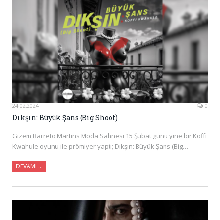
24.02.2024
0
Dıkşın: Büyük Şans (Big Shoot)
Gizem Barreto Martins Moda Sahnesi 15 Şubat günü yine bir Koffi
Kwahule oyunu ile prömiyer yaptı; Dıkşın: Büyük Şans (Big…
DEVAMI …