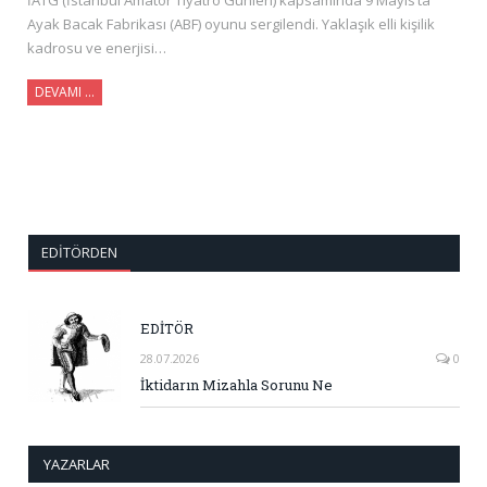
Ayak Bacak Fabrikası (ABF) oyunu sergilendi. Yaklaşık elli kişilik
kadrosu ve enerjisi…
DEVAMI …
EDITÖRDEN
EDİTÖR
28.07.2026
0
İktidarın Mizahla Sorunu Ne
YAZARLAR