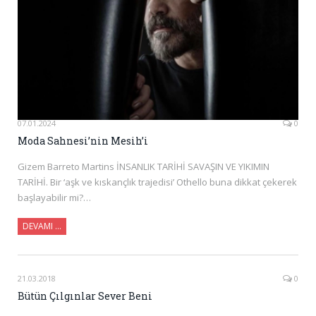
07.01.2024
0
Moda Sahnesi’nin Mesih’i
Gizem Barreto Martins İNSANLIK TARİHİ SAVAŞIN VE YIKIMIN
TARİHİ. Bir ‘aşk ve kıskançlık trajedisi’ Othello buna dikkat çekerek
başlayabilir mi?…
DEVAMI …
21.03.2018
0
Bütün Çılgınlar Sever Beni