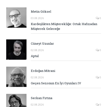
Metin Göksel
03.08.2026
0
Kardeşlikten Müşterekliğe: Ortak Hafızadan
Müşterek Geleceğe
Cüneyt Uzunlar
02.08.2026
0
Aptal
Erdoğan Mitrani
02.08.2026
0
Geçen Sezonun En İyi Oyunları IV
Serkan Fırtına
02.08.2026
0