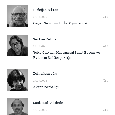
Erdoğan Mitrani
02.08.2026
0
Geçen Sezonun En İyi Oyunları IV
Serkan Fırtına
02.08.2026
0
Yoko Ono’nun Kavramsal Sanat Evreni ve
Eylemin Saf Gerçekliği
Zehra İpşiroğlu
27.07.2026
0
Akran Zorbalığı
Sacit Hadi Akdede
14.07.2026
0