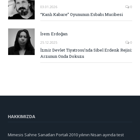
03.01.2026
0
“Kanlı Kabare” Oyununun Esbabı Mucibesi
İrem Erdoğan
25.12.2025
0
İzmir Devlet Tiyatrosu’nda Sibel Erdenk Rejisi:
Arzunun Onda Dokuzu
HAKKIMIZDA
Mimesis Sahne Sanatları Portali 2010 yılının Nisan ayında test