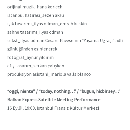
orijinal müzik_hana koriech
istanbul hatırası_sezen aksu
ışık tasarımı_ilyas odman_emrah keskin
sahne tasarımı_ilyas odman
tekst_ilyas odman Cesare Pavese’nin “Yaşama Ugraşı” adli
günlüğünden esinlenerek
fotoğraf_aynur yıldırım
afiş tasarım_serkan çalışkan
prodüksiyon asistani_mariola valls blanco
“oggi, niente” / “today, nothing…” / “bugun, hicbir sey…”
Balkan Express Satellite Meeting Performance
16 Eylül, 19:00, İstanbul Fransız Kültür Merkezi