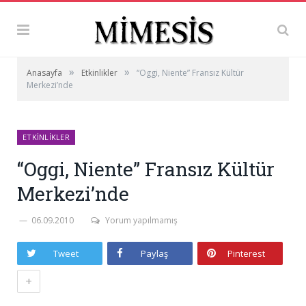
»
»
Anasayfa
Etkinlikler
“Oggi, Niente” Fransız Kültür
Merkezi’nde
ETKINLIKLER
“Oggi, Niente” Fransız Kültür
Merkezi’nde
06.09.2010
Yorum yapılmamış
Tweet
Paylaş
Pinterest
+