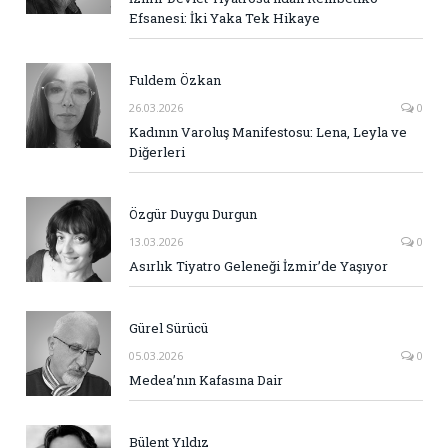
Efsanesi: İki Yaka Tek Hikaye
Fuldem Özkan
26.03.2026
0
Kadının Varoluş Manifestosu: Lena, Leyla ve
Diğerleri
Özgür Duygu Durgun
13.03.2026
0
Asırlık Tiyatro Geleneği İzmir’de Yaşıyor
Gürel Sürücü
05.03.2026
0
Medea’nın Kafasına Dair
Bülent Yıldız