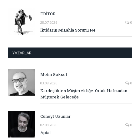
EDİTÖR
28.07.2026
0
İktidarın Mizahla Sorunu Ne
YAZARLAR
Metin Göksel
03.08.2026
0
Kardeşlikten Müşterekliğe: Ortak Hafızadan
Müşterek Geleceğe
Cüneyt Uzunlar
02.08.2026
0
Aptal