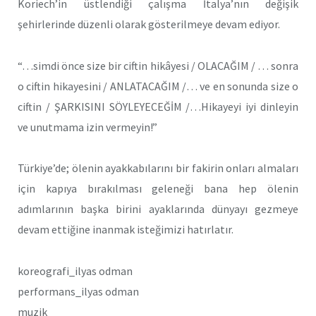
Koriech’in üstlendiği çalışma İtalya’nın değişik
şehirlerinde düzenli olarak gösterilmeye devam ediyor.
“…simdi önce size bir ciftin hikâyesi / OLACAĞIM / … sonra
o ciftin hikayesini / ANLATACAĞIM /… ve en sonunda size o
ciftin / ŞARKISINI SÖYLEYECEĞİM /…Hikayeyi iyi dinleyin
ve unutmama izin vermeyin!”
Türkiye’de; ölenin ayakkabılarını bir fakirin onları almaları
için kapıya bırakılması geleneği bana hep ölenin
adımlarının başka birini ayaklarında dünyayı gezmeye
devam ettiğine inanmak isteğimizi hatırlatır.
koreografi_ilyas odman
performans_ilyas odman
muzik_