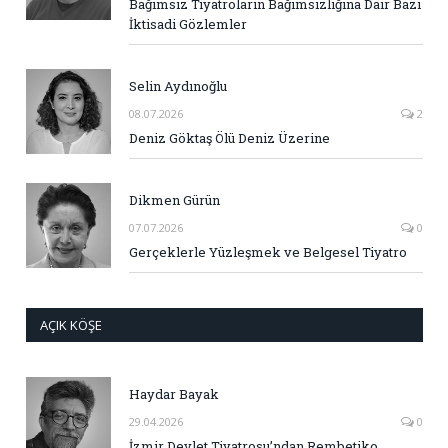
Bağımsız Tiyatroların Bağımsızlığına Dair Bazı
İktisadi Gözlemler
Selin Aydınoğlu
08.07.2026
2
Deniz Göktaş Ölü Deniz Üzerine
Dikmen Gürün
07.07.2026
0
Gerçeklerle Yüzleşmek ve Belgesel Tiyatro
AÇIK KÖŞE
Haydar Bayak
29.04.2026
0
İzmir Devlet Tiyatrosu’ndan Rembetiko