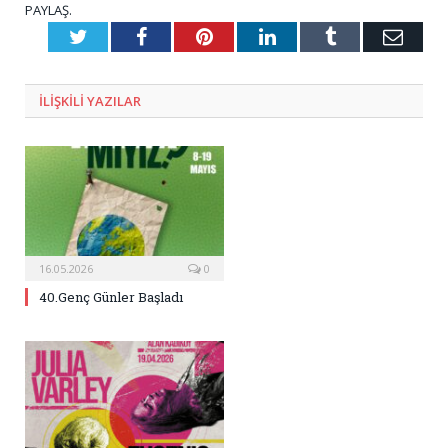
PAYLAŞ.
Twitter
Facebook
Pinterest
LinkedIn
Tumblr
E-
Posta
ILIŞKILI
YAZILAR
16.05.2026
0
40.Genç Günler Başladı